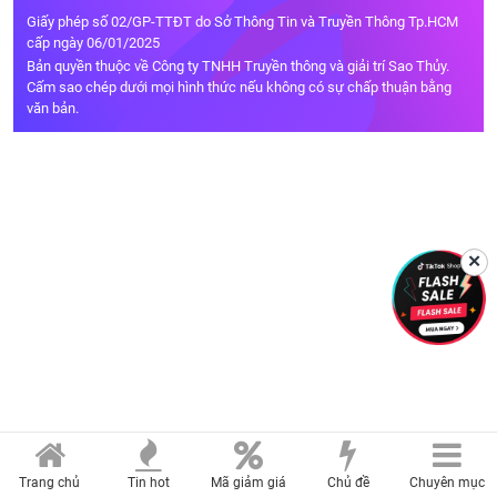
Giấy phép số 02/GP-TTĐT do Sở Thông Tin và Truyền Thông Tp.HCM
cấp ngày 06/01/2025
Bản quyền thuộc về Công ty TNHH Truyền thông và giải trí Sao Thủy.
Cấm sao chép dưới mọi hình thức nếu không có sự chấp thuận bằng
văn bản.
✕
Trang chủ
Tin hot
Mã giảm giá
Chủ đề
Chuyên mục