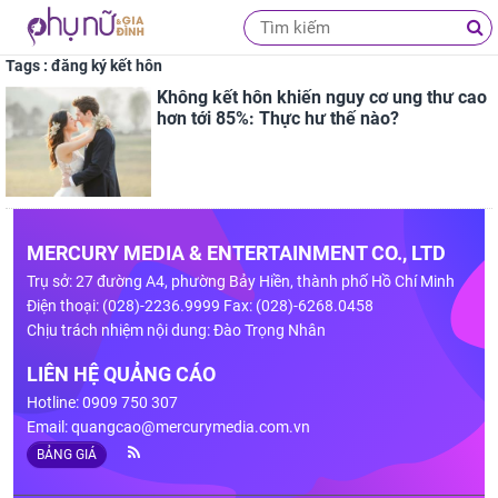
Tags : đăng ký kết hôn
Không kết hôn khiến nguy cơ ung thư cao
hơn tới 85%: Thực hư thế nào?
MERCURY MEDIA & ENTERTAINMENT CO., LTD
Trụ sở: 27 đường A4, phường Bảy Hiền, thành phố Hồ Chí Minh
Điện thoại: (028)-2236.9999 Fax: (028)-6268.0458
Chịu trách nhiệm nội dung: Đào Trọng Nhân
LIÊN HỆ QUẢNG CÁO
Hotline: 0909 750 307
Email:
quangcao@mercurymedia.com.vn
BẢNG GIÁ