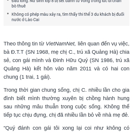
Đau lòng: Nữ sinh lớp 8 bị sét đánh tử vong trong lúc đi chăn
bò thuê
Không có phép màu xảy ra, tìm thấy thi thể 3 du khách bị đuối
nước ở Lào Cai
Theo thông tin từ
VietNamNet,
liên quan đến vụ việc,
bà Đ.T.T (SN 1968, mẹ chị C., trú xã Quảng Hà) chia
sẻ, con gái mình và Đinh Hữu Quý (SN 1986, trú xã
Quảng Hà) kết hôn vào năm 2011 và có hai con
chung (1 trai, 1 gái).
Trong thời gian chung sống, chị C. nhiều lần cho gia
đình biết mình thường xuyên bị chồng hành hung
sau những mâu thuẫn trong cuộc sống. Không thể
tiếp tục chịu đựng, chị đã nhiều lần bỏ về nhà mẹ đẻ.
"Quý đánh con gái tôi xong lại coi như không có