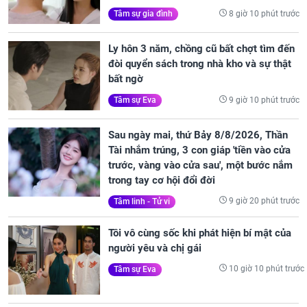
8 giờ 10 phút trước
Tâm sự gia đình
Ly hôn 3 năm, chồng cũ bất chợt tìm đến
đòi quyển sách trong nhà kho và sự thật
bất ngờ
9 giờ 10 phút trước
Tâm sự Eva
Sau ngày mai, thứ Bảy 8/8/2026, Thần
Tài nhắm trúng, 3 con giáp 'tiền vào cửa
trước, vàng vào cửa sau', một bước nắm
trong tay cơ hội đổi đời
9 giờ 20 phút trước
Tâm linh - Tử vi
Tôi vô cùng sốc khi phát hiện bí mật của
người yêu và chị gái
10 giờ 10 phút trước
Tâm sự Eva