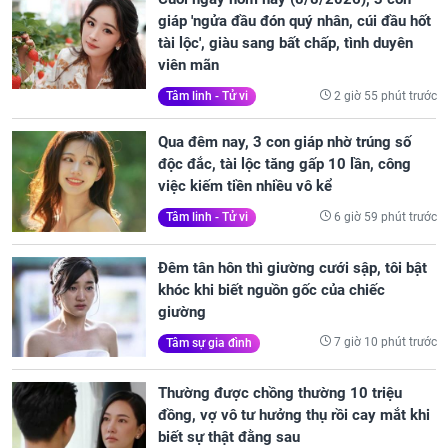
giáp 'ngửa đầu đón quý nhân, cúi đầu hốt
tài lộc', giàu sang bất chấp, tình duyên
viên mãn
2 giờ 55 phút trước
Tâm linh - Tử vi
Qua đêm nay, 3 con giáp nhờ trúng số
độc đắc, tài lộc tăng gấp 10 lần, công
việc kiếm tiền nhiều vô kể
6 giờ 59 phút trước
Tâm linh - Tử vi
Đêm tân hôn thì giường cưới sập, tôi bật
khóc khi biết nguồn gốc của chiếc
giường
7 giờ 10 phút trước
Tâm sự gia đình
Thường được chồng thường 10 triệu
đồng, vợ vô tư hưởng thụ rồi cay mắt khi
biết sự thật đằng sau