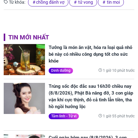
Từ khóa:
chồng đánh vợ
tử vong
tin moi
TIN MỚI NHẤT
Tưởng là món ăn vặt, hóa ra loại quả nhỏ
bé này có nhiều công dụng tốt cho sức
khỏe
1 giờ 10 phút trước
Dinh dưỡng
Trúng sốc độc đắc sau 16h30 chiều nay
(8/8/2026), Phật Bà nâng đỡ, 3 con giáp
vận khí cực thịnh, đỏ cả tình lẫn tiền, tha
hồ ngồi hưởng lộc
1 giờ 55 phút trước
Tâm linh - Tử vi
Cuối ngày hôm nay (8/8/2026), 3 con