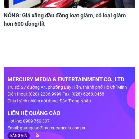
NÓNG: Giá xăng dầu đồng loạt giảm, có loại giảm
hơn 600 đồng/lít
MERCURY MEDIA & ENTERTAINMENT CO., LTD
Trụ sở: 27 đường A4, phường Bảy Hiền, thành phố Hồ Chí Minh
Điện thoại: (028)-2236.9999 Fax: (028)-6268.0458
Chịu trách nhiệm nội dung: Đào Trọng Nhân
LIÊN HỆ QUẢNG CÁO
Hotline: 0909 750 307
Email:
quangcao@mercurymedia.com.vn
BẢNG GIÁ