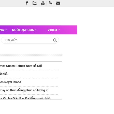
ỠNG
NUÔI DẠY CON
VIDEO
imes Onsen Retreat Nam Hà Nội
t biểu
es Royal Island
may áo thun đồng phục số lượng ít
iá
Vin Hải Vân Bay Đà Nẵng
mới nhất
/alluvia-city.com