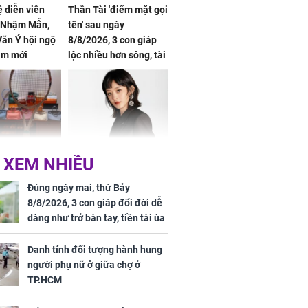
ệ diễn viên
Thần Tài 'điểm mặt gọi
, Nhậm Mẫn,
tên' sau ngày
ãn Ý hội ngộ
8/8/2026, 3 con giáp
im mới
lộc nhiều hơn sông, tài
vận sáng như trăng
Rằm, chính thức hết
khổ
Phương Thúy:
Triệu Lệ Dĩnh liên tiếp
 XEM NHIỀU
ệu theo "lô",
được Kim Ưng ưu ái,
gái biệt thự
đãi ngộ đặc biệt gây
Đúng ngày mai, thứ Bảy
ong "nốt nhạc"
chú ý
8/8/2026, 3 con giáp đổi đời dễ
dàng như trở bàn tay, tiền tài ùa
tới, ngồi không lộc cũng đến,
phú quý theo tới già
Danh tính đối tượng hành hung
người phụ nữ ở giữa chợ ở
h đối tượng
TP.HCM
ng người phụ
a chợ ở