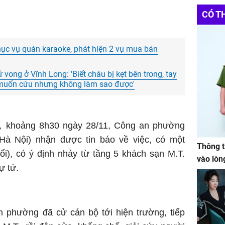
Websit
Đầu Tư
CÓ T
Oakwoo
phục vụ quán karaoke, phát hiện 2 vụ mua bán
 vong ở Vĩnh Long: 'Biết cháu bị kẹt bên trong, tay
, muốn cứu nhưng không làm sao được'
,
khoảng 8h30 ngày 28/11, Công an phường
Hà Nội) nhận được tin báo về việc, có một
Thông t
ổi), có ý định nhảy từ tầng 5 khách sạn M.T.
vào lòn
ự tử.
n phường đã cử cán bộ tới hiện trường, tiếp