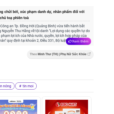
ng chửi bới, xúc phạm danh dự, nhân phẩm đối với
chủ toạ phiên toà
Công an Tp. Đồng Hới (Quảng Bình) vừa tiến hành bắt
g Nguyễn Thu Hằng về tội danh "Lợi dụng các quyền tự do
phạm lợi ích của Nhà nước, quyền, lợi ích hợp pháp của
hân" quy định tại khoản 2, Điều 331, Bộ luật Hình sự.
Xem thêm
Theo
Minh Thư (TH) | Phụ Nữ Sức Khỏe
in nóng
tin moi