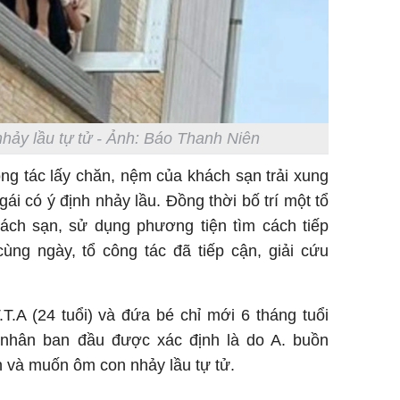
hảy lầu tự tử - Ảnh: Báo Thanh Niên
ông tác lấy chăn, nệm của khách sạn trải xung
ái có ý định nhảy lầu. Đồng thời bố trí một tổ
hách sạn, sử dụng phương tiện tìm cách tiếp
ùng ngày, tổ công tác đã tiếp cận, giải cứu
T.A (24 tuổi) và đứa bé chỉ mới 6 tháng tuổi
 nhân ban đầu được xác định là do A. buồn
n và muốn ôm con nhảy lầu tự tử.