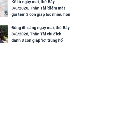
Kể từ ngày mai, thứ Bảy
8/8/2026, Thần Tài 'điểm mặt
gọi tên', 3 con giáp lộc nhiều hơn
sông, tài vận sáng như trăng
Rằm, chính thức hết khổ
Đúng 6h sáng ngày mai, thứ Bảy
8/8/2026, Thần Tài chỉ đích
danh 3 con giáp 'rơi trúng hố
vàng', tiền bạc ùa về nhà 'như lũ
cuốn', vươn mình thành đại gia
trong phút chốc