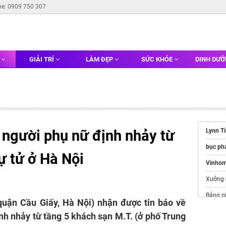
ne: 0909 750 307
G
GIẢI TRÍ
LÀM ĐẸP
SỨC KHỎE
DINH DƯ
 người phụ nữ định nhảy từ
Lynn T
bục phá
ự tử ở Hà Nội
Vinhom
Xưởng
Bảng g
uận Cầu Giấy, Hà Nội) nhận được tin báo về
https:/
ịnh nhảy từ tầng 5 khách sạn M.T. (ở phố Trung