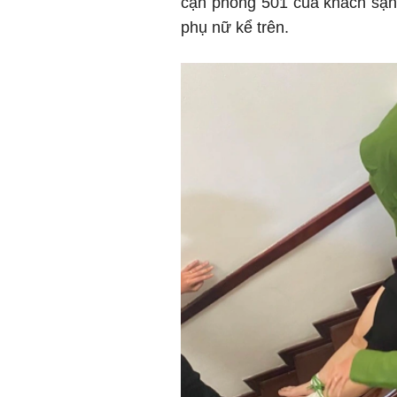
cận phòng 501 của khách sạn 
phụ nữ kể trên.