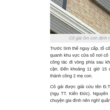
Cô gái ôm con định n
Trước tình thế nguy cấp, tổ c
quanh khu vực cửa sổ nơi cô g
công tác đi vòng phía sau k
cận. Đến khoảng 11 giờ 15 c
thành công 2 mẹ con.
Cô gái được giải cứu tên Đ.T.
(ngụ TT. Kiến Đức). Nguyên
chuyện gia đình nên nghĩ quẩ