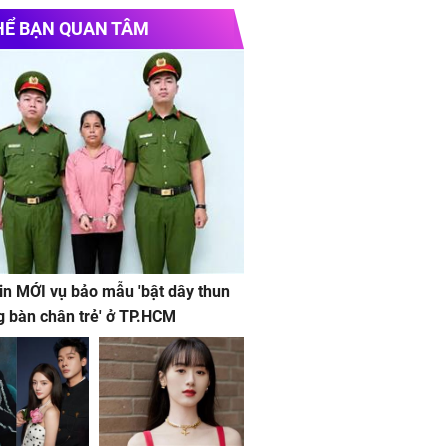
e chính thức
Vinhomes Hải Vân Bay
Chủ
HỂ BẠN QUAN TÂM
d Hotel & Apartments Saigon
in MỚI vụ bảo mẫu 'bật dây thun
g bàn chân trẻ' ở TP.HCM