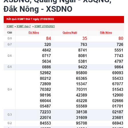
Đắk Nông - XSDNO