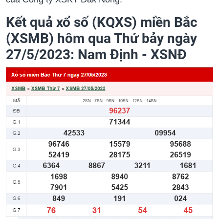
Kết quả xổ số (KQXS) miền Bắc
(XSMB) hôm qua Thứ bảy ngày
27/5/2023: Nam Định - XSNĐ