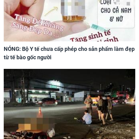
NÓNG: Bộ Y tế chưa cấp phép cho sản phẩm làm đẹp
từ tế bào gốc người