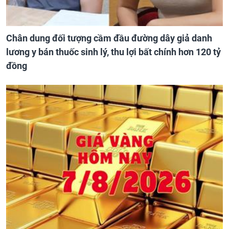
Chân dung đối tượng cầm đầu đường dây giả danh
lương y bán thuốc sinh lý, thu lợi bất chính hơn 120 tỷ
đồng