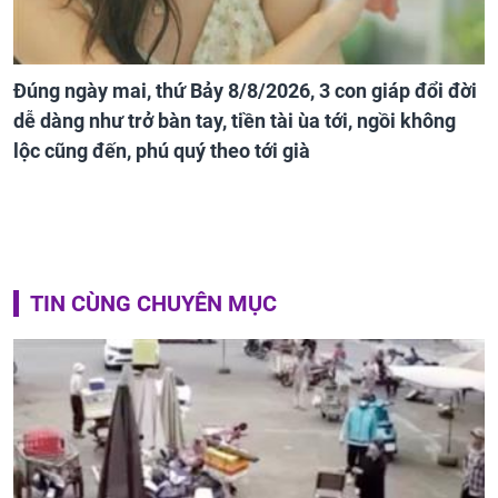
Đúng ngày mai, thứ Bảy 8/8/2026, 3 con giáp đổi đời
dễ dàng như trở bàn tay, tiền tài ùa tới, ngồi không
lộc cũng đến, phú quý theo tới già
TIN CÙNG CHUYÊN MỤC