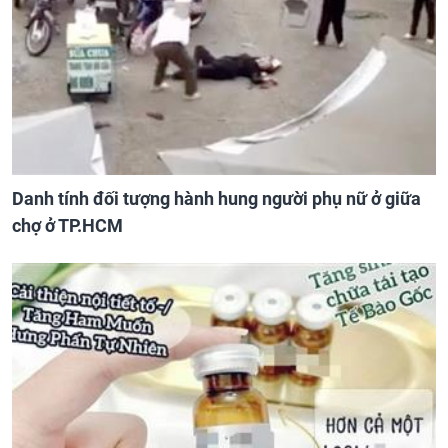
Danh tính đối tượng hành hung người phụ nữ ở giữa
chợ ở TP.HCM