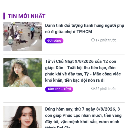
TIN MỚI NHẤT
Danh tính đối tượng hành hung người phụ
nữ ở giữa chợ ở TP.HCM
17 phút trước
Đời sống
Tử vi Chủ Nhật 9/8/2026 của 12 con
giáp: Dần - Tuất bội thu tiền bạc, đón
phúc khí về đầy tay, Tý - Mão công việc
khó khăn, tiền bạc đội nón ra đi
32 phút trước
Tâm linh - Tử vi
Đúng hôm nay, thứ 7 ngày 8/8/2026, 3
con giáp Phúc Lộc nhân mười, tiền vàng
đầy túi, vận mệnh khởi sắc, vươn mình
thành Đại Gia