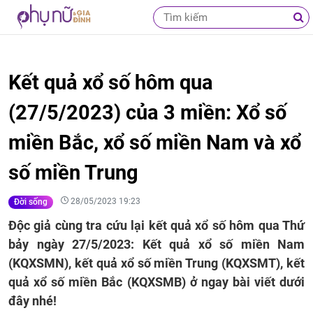
Kết quả xổ số hôm qua
(27/5/2023) của 3 miền: Xổ số
miền Bắc, xổ số miền Nam và xổ
số miền Trung
28/05/2023 19:23
Đời sống
Độc giả cùng tra cứu lại kết quả xổ số hôm qua Thứ
bảy ngày 27/5/2023: Kết quả xổ số miền Nam
(KQXSMN), kết quả xổ số miền Trung (KQXSMT), kết
quả xổ số miền Bắc (KQXSMB) ở ngay bài viết dưới
đây nhé!