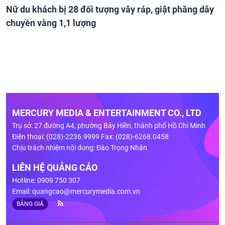
Nữ du khách bị 28 đối tượng vây ráp, giật phăng dây
chuyền vàng 1,1 lượng
MERCURY MEDIA & ENTERTAINMENT CO., LTD
Trụ sở: 27 đường A4, phường Bảy Hiền, thành phố Hồ Chí Minh
Điện thoại: (028)-2236.9999 Fax: (028)-6268.0458
Chịu trách nhiệm nội dung: Đào Trọng Nhân
LIÊN HỆ QUẢNG CÁO
Hotline: 0909 750 307
Email:
quangcao@mercurymedia.com.vn
BẢNG GIÁ