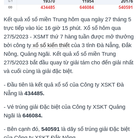
Kết quả xổ số miền Trung hôm qua ngày 27 tháng 5
trực tiếp vào lúc 16 giờ 15 phút. Xổ số hôm qua
27/5/2023 - XSMT thứ 7 hàng tuần được mở thưởng
bởi công ty
xổ số kiến thiết
của 3 tỉnh Đà Nẵng, Đắk
Nông, Quảng Ngãi. Kết quả xổ số miền Trung
27/5/2023 bắt đầu quay từ giải tám cho đến giải nhất
và cuối cùng là giải đặc biệt.
- Đầu tiên là kết quả xổ số của Công ty XSKT Đà
Nẵng là
434485.
- Vé trúng giải Đặc biệt của Công ty XSKT Quảng
Ngãi là
646084.
- Bên cạnh đó,
540591
là dãy số trúng giải Đặc biệt
của Công ty XSKT Đắk Nông.