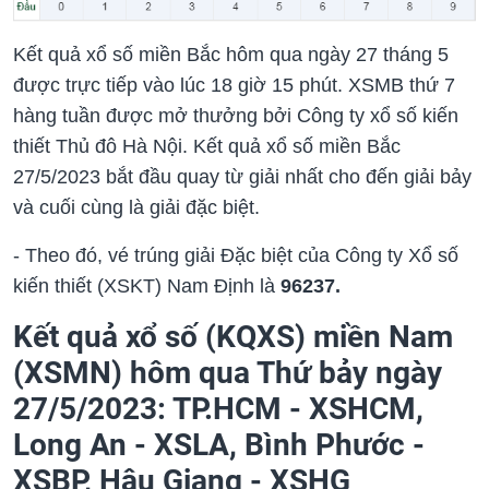
Kết quả xổ số miền Bắc hôm qua ngày 27 tháng 5
được trực tiếp vào lúc 18 giờ 15 phút. XSMB thứ 7
hàng tuần được mở thưởng bởi Công ty xổ số kiến
thiết Thủ đô Hà Nội. Kết quả xổ số miền Bắc
27/5/2023 bắt đầu quay từ giải nhất cho đến giải bảy
và cuối cùng là giải đặc biệt.
- Theo đó, vé trúng giải Đặc biệt của Công ty Xổ số
kiến thiết (XSKT) Nam Định là
96237.
Kết quả xổ số (KQXS) miền Nam
(XSMN) hôm qua Thứ bảy ngày
27/5/2023: TP.HCM - XSHCM,
Long An - XSLA, Bình Phước -
XSBP, Hậu Giang - XSHG