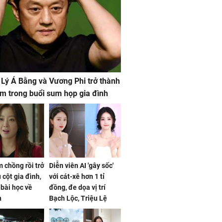
 Lý Á Bằng và Vương Phi trở thành
m trong buổi sum họp gia đình
 chồng rồi trở
Diễn viên AI 'gây sốc'
 cột gia đình,
với cát-xê hơn 1 tỉ
a bài học về
đồng, đe dọa vị trí
n
Bạch Lộc, Triệu Lệ
Dĩnh