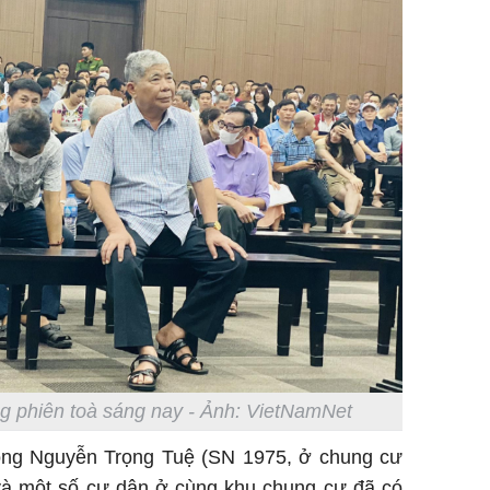
g phiên toà sáng nay - Ảnh: VietNamNet
, ông Nguyễn Trọng Tuệ (SN 1975, ở chung cư
à một số cư dân ở cùng khu chung cư đã có