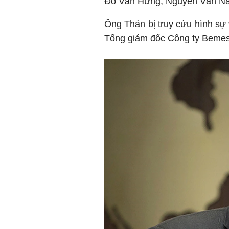
Đỗ Văn Hưng, Nguyễn Văn N
Ông Thản bị truy cứu hình sự 
Tổng giám đốc Công ty Bemes,