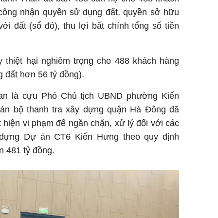
ông nhận quyền sử dụng đất, quyền sở hữu
ới đất (sổ đỏ), thu lợi bất chính tổng số tiền
y thiệt hại nghiêm trọng cho 488 khách hàng
g đất hơn 56 tỷ đồng).
can là cựu Phó Chủ tịch UBND phường Kiến
cán bộ thanh tra xây dựng quận Hà Đông đã
t hiện vi phạm để ngăn chặn, xử lý đối với các
y dựng Dự án CT6 Kiến Hưng theo quy định
ơn 481 tỷ đồng.