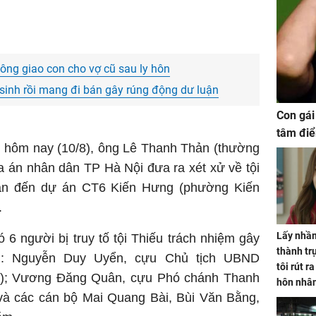
ông giao con cho vợ cũ sau ly hôn
 sinh rồi mang đi bán gây rúng động dư luận
Con gái
tâm điể
, hôm nay (10/8), ông Lê Thanh Thản (thường
Tòa án nhân dân TP Hà Nội đưa ra xét xử về tội
uan đến dự án CT6 Kiến Hưng (phường Kiến
.
Lấy nhầm
6 người bị truy tố tội Thiếu trách nhiệm gây
thành trụ
m: Nguyễn Duy Uyển, cựu Chủ tịch UBND
tôi rút r
); Vương Đăng Quân, cựu Phó chánh Thanh
hôn nhâ
à các cán bộ Mai Quang Bài, Bùi Văn Bằng,