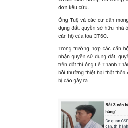
đơn kêu cứu.
Ông Tuệ và các cư dân mon
dụng đất, quyền sở hữu nhà ở 
căn hộ của tòa CT6C.
Trong trường hợp các căn h
nhận quyền sử dụng đất, quyề
trên đất thì ông Lê Thanh Thả
bồi thường thiệt hại thật thỏ
bị cáo gây ra.
Bắt 3 cán b
hàng"
Cơ quan CSĐT
can, thi hàn