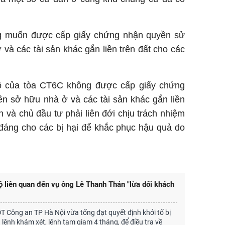
g muốn được cấp giấy chứng nhận quyền sử
và các tài sản khác gắn liền trên đất cho các
ộ của tòa CT6C không được cấp giấy chứng
n sở hữu nhà ở và các tài sản khác gắn liền
n và chủ đầu tư phải liên đới chịu trách nhiệm
a đáng cho các bị hại để khắc phục hậu quả do
ộ liên quan đến vụ ông Lê Thanh Thản "lừa dối khách
 Công an TP Hà Nội vừa tống đạt quyết định khởi tố bị
h lệnh khám xét, lệnh tạm giam 4 tháng, để điều tra về