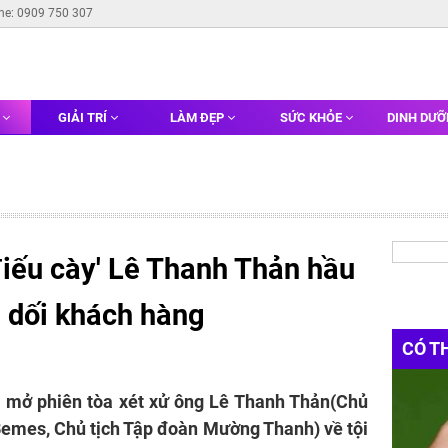
ine: 0909 750 307
G
GIẢI TRÍ
LÀM ĐẸP
SỨC KHỎE
DINH DƯ
điếu cày' Lê Thanh Thản hầu
a dối khách hàng
CÓ T
 mở phiên tòa xét xử ông Lê Thanh Thản(Chủ
emes, Chủ tịch Tập đoàn Mường Thanh) về tội