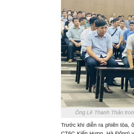
Ông Lê Thanh Thản tron
Trước khi diễn ra phiên tòa
CT6C Kiến Hưng, Hà Đông) v