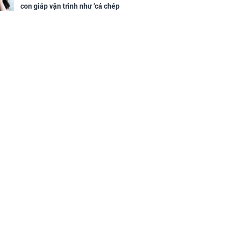
con giáp vận trình như 'cá chép
hóa rồng', giàu có lên bất chấp,
số đỏ chót như son