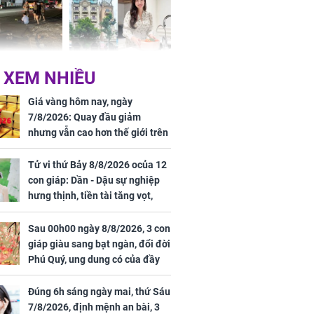
 Nữ công nhân
Đỗ Mỹ Linh hé lộ góc
 XEM NHIỀU
trên đường đi
bếp chill của nhà mới -
rong khu công
cạnh biệt thự bầu Hiển
Giá vàng hôm nay, ngày
Sóng Thần
7/8/2026: Quay đầu giảm
nhưng vẫn cao hơn thế giới trên
7 triệu đồng
Tử vi thứ Bảy 8/8/2026 ocủa 12
con giáp: Dần - Dậu sự nghiệp
hưng thịnh, tiền tài tăng vọt,
Mão - Thân công việc bất trắc,
tiền mất tật mang
Sau 00h00 ngày 8/8/2026, 3 con
00 ngày
giáp giàu sang bạt ngàn, đổi đời
, 3 con giáp
Phú Quý, ung dung có của đầy
g bạt ngàn,
nhà, ngày càng hưng thịnh sung
Phú Quý, ung
túc
của đầy nhà,
Đúng 6h sáng ngày mai, thứ Sáu
g hưng thịnh
7/8/2026, định mệnh an bài, 3