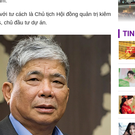
ăm.
với tư cách là Chủ tịch Hội đồng quản trị kiêm
 chủ đầu tư dự án.
TP.HCM:
TIN
tử vong 
làm về t
nghiệp 
Sau 00h
8/8/2026
giàu san
đổi đời 
dung có 
ngày càn