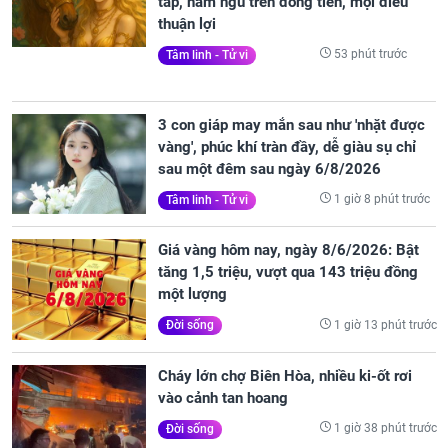
tấp, nằm ngủ trên đống tiền, mọi điều
thuận lợi
53 phút trước
Tâm linh - Tử vi
3 con giáp may mắn sau như 'nhặt được
vàng', phúc khí tràn đầy, dễ giàu sụ chỉ
sau một đêm sau ngày 6/8/2026
1 giờ 8 phút trước
Tâm linh - Tử vi
Giá vàng hôm nay, ngày 8/6/2026: Bật
tăng 1,5 triệu, vượt qua 143 triệu đồng
một lượng
1 giờ 13 phút trước
Đời sống
Cháy lớn chợ Biên Hòa, nhiều ki-ốt rơi
vào cảnh tan hoang
1 giờ 38 phút trước
Đời sống