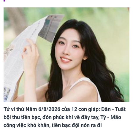
Tử vi thứ Năm 6/8/2026 của 12 con giáp: Dần - Tuất
bội thu tiền bạc, đón phúc khí về đầy tay, Tý - Mão
công việc khó khăn, tiền bạc đội nón ra đi