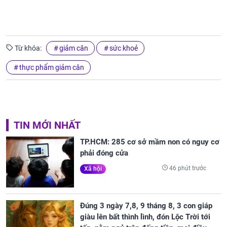
Từ khóa:
giảm cân
sức khoẻ
thực phẩm giảm cân
TIN MỚI NHẤT
TP.HCM: 285 cơ sở mầm non có nguy cơ
phải đóng cửa
46 phút trước
Xã hội
Đúng 3 ngày 7,8, 9 tháng 8, 3 con giáp
giàu lên bất thình lình, đón Lộc Trời tới