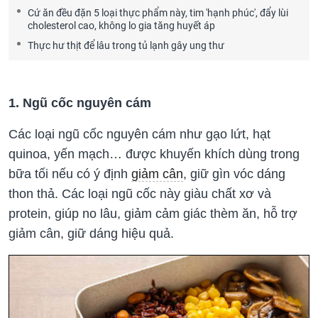
Cứ ăn đều đặn 5 loại thực phẩm này, tim 'hạnh phúc', đẩy lùi
cholesterol cao, không lo gia tăng huyết áp
Thực hư thịt để lâu trong tủ lạnh gây ung thư
1. Ngũ cốc nguyên cám
Các loại ngũ cốc nguyên cám như gạo lứt, hạt
quinoa, yến mạch… được khuyến khích dùng trong
bữa tối nếu có ý định
giảm cân
, giữ gìn vóc dáng
thon thả. Các loại ngũ cốc này giàu chất xơ và
protein, giúp no lâu, giảm cảm giác thèm ăn, hỗ trợ
giảm cân, giữ dáng hiệu quả.