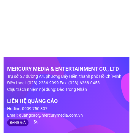
MERCURY MEDIA & ENTERTAINMENT CO., LTD
Trụ sở: 27 đường A4, phường Bảy Hiền, thành phố Hồ Chí Minh
Điện thoại: (028)-2236.9999 Fax: (028)-6268.0458
Chịu trách nhiệm nội dung: Đào Trọng Nhân
LIÊN HỆ QUẢNG CÁO
Hotline: 0909 750 307
Email:
quangcao@mercurymedia.com.vn
BẢNG GIÁ