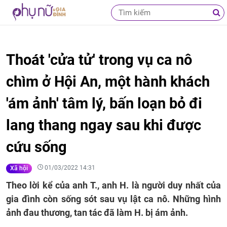
Thoát 'cửa tử' trong vụ ca nô
chìm ở Hội An, một hành khách
'ám ảnh' tâm lý, bấn loạn bỏ đi
lang thang ngay sau khi được
cứu sống
01/03/2022 14:31
Xã hội
Theo lời kể của anh T., anh H. là người duy nhất của
gia đình còn sống sót sau vụ lật ca nô. Những hình
ảnh đau thương, tan tác đã làm H. bị ám ảnh.