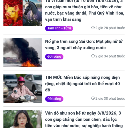
Tử vi tuần mới (từ 10 đến 16/8/2026), 3
con giáp mưa thuận gió hòa, tiền về như
nước, bạc vàng dư dả, Phú Quý Vinh Hoa,
vận trình khai sáng
2 giờ 28 phút trước
Tâm linh - Tử vi
Nổ ghe trên sông Sài Gòn: Một phụ nữ tử
vong, 3 người nhảy xuống nước
2 giờ 34 phút trước
Đời sống
TIN MỚI: Miền Bắc sắp nắng nóng diện
rộng, nhiệt độ ngoài trời có thể vượt 40
độ
2 giờ 38 phút trước
Đời sống
Vận đỏ như son kể từ ngày 8/8/2026, 3
con giáp chẳng cần bon chen, đắc lộc
tiền vào như nước, sự nghiệp hanh thông