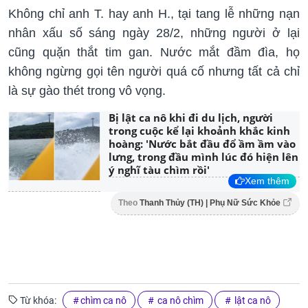
Không chỉ anh T. hay anh H., tại tang lễ những nạn
nhân xấu số sáng ngày 28/2, những người ở lại
cũng quặn thắt tim gan. Nước mắt đầm đìa, họ
không ngừng gọi tên người quá cố nhưng tất cả chỉ
là sự gào thét trong vô vọng.
Bị lật ca nô khi đi du lịch, người
trong cuộc kể lại khoảnh khắc kinh
hoàng: 'Nước bắt đầu đổ ầm ầm vào
lưng, trong đầu mình lúc đó hiện lên
ý nghĩ tàu chìm rồi'
Xem thêm
Theo
Thanh Thủy (TH) | Phụ Nữ Sức Khỏe
Từ khóa:
chìm ca nô
ca nô chìm
lật ca nô