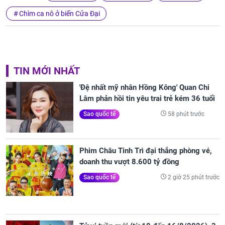
Chìm ca nô ở biến Cửa Đại
TIN MỚI NHẤT
'Đệ nhất mỹ nhân Hồng Kông' Quan Chi
Lâm phản hồi tin yêu trai trẻ kém 36 tuổi
58 phút trước
Sao quốc tế
Phim Châu Tinh Trì đại thắng phòng vé,
doanh thu vượt 8.600 tỷ đồng
2 giờ 25 phút trước
Sao quốc tế