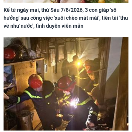
Kể từ ngày mai, thứ Sáu 7/8/2026, 3 con giáp 'số
hưởng' sau công việc 'xuôi chèo mát mái', tiền tài 'thu
về như nước', tình duyên viên mãn