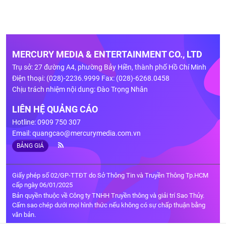
MERCURY MEDIA & ENTERTAINMENT CO., LTD
Trụ sở: 27 đường A4, phường Bảy Hiền, thành phố Hồ Chí Minh
Điện thoại: (028)-2236.9999 Fax: (028)-6268.0458
Chịu trách nhiệm nội dung: Đào Trọng Nhân
LIÊN HỆ QUẢNG CÁO
Hotline: 0909 750 307
Email:
quangcao@mercurymedia.com.vn
BẢNG GIÁ
Giấy phép số 02/GP-TTĐT do Sở Thông Tin và Truyền Thông Tp.HCM
cấp ngày 06/01/2025
Bản quyền thuộc về Công ty TNHH Truyền thông và giải trí Sao Thủy.
Cấm sao chép dưới mọi hình thức nếu không có sự chấp thuận bằng
văn bản.