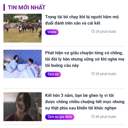
TIN MỚI NHẤT
Trọng tài bỏ chạy khi bị người hâm mộ
đuổi đánh trên sân và cái kết
29 phút trước
Video
Phát hiện vợ giấu chuyện từng có chồng,
tôi đòi ly hôn nhưng sững sờ khi nghe mẹ
tôi buông câu này
39 phút trước
Tâm sự
Kết hôn 3 năm, bạn bè ghen tỵ vì tôi
được chồng chiều chuộng hết mực nhưng
sự thật phía sau khiến tôi khóc nghẹn
49 phút trước
Tâm sự gia đình