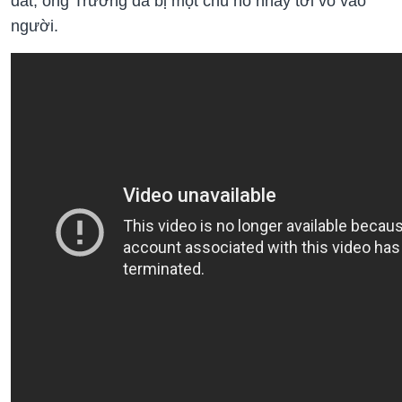
đất, ông Trương đã bị một chú hổ nhảy tới vồ vào
người.