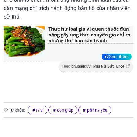
dân mạng chỉ trích hành động bắn hổ của nhân viên
sở thú.
Thực hư loại gia vị quen thuộc đun
nóng gây ung thư, chuyên gia chỉ ra
những thứ bạn cần tránh
Xem thêm
Theo
phuongduy | Phụ Nữ Sức Khỏe
Từ khóa:
t? vi
con giáp
ph? n? yêu