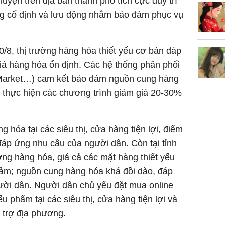
uyện trên địa bàn thành phố tích cực duy trì
g cố định và lưu động nhằm bảo đảm phục vụ
8, thị trường hàng hóa thiết yếu cơ bản đáp
 giá hàng hóa ổn định. Các hệ thống phân phối
Market…) cam kết bảo đảm nguồn cung hàng
i thực hiện các chương trình giảm giá 20-30%
g hóa tại các siêu thị, cửa hàng tiện lợi, điểm
đáp ứng nhu cầu của người dân. Còn tại tỉnh
ờng hàng hóa, giá cả các mặt hàng thiết yếu
iảm; nguồn cung hàng hóa khá đồi dào, đáp
ười dân. Người dân chủ yếu đặt mua online
 phẩm tại các siêu thị, cửa hàng tiện lợi và
 trợ địa phương.