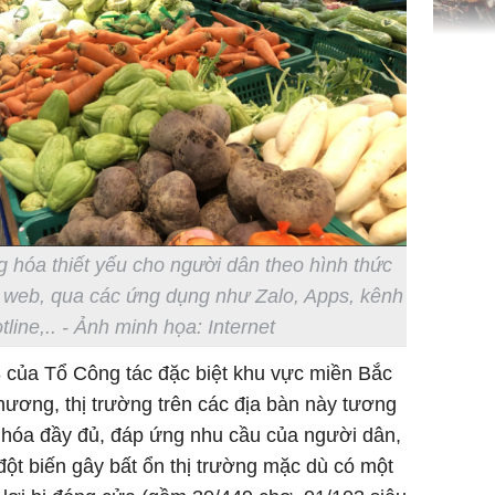
TP.HCM:
tử vong 
làm về t
nghiệp 
 hóa thiết yếu cho người dân theo hình thức
g web, qua các ứng dụng như Zalo, Apps, kênh
Sau 00h
line,.. - Ảnh minh họa: Internet
8/8/2026
giàu san
8 của Tổ Công tác đặc biệt khu vực miền Bắc
đổi đời 
ương, thị trường trên các địa bàn này tương
dung có 
 hóa đầy đủ, đáp ứng nhu cầu của người dân,
ngày càn
sung túc
đột biến gây bất ổn thị trường mặc dù có một