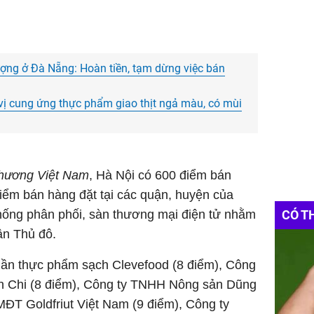
lượng ở Đà Nẵng: Hoàn tiền, tạm dừng việc bán
vị cung ứng thực phẩm giao thịt ngả màu, có mùi
hương Việt Nam
, Hà Nội có 600 điểm bán
iểm bán hàng đặt tại các quận, huyện của
CÓ T
thống phân phối, sàn thương mại điện tử nhằm
ân Thủ đô.
hần thực phẩm sạch Clevefood (8 điểm), Công
n Chi (8 điểm), Công ty TNHH Nông sản Dũng
ĐT Goldfriut Việt Nam (9 điểm), Công ty