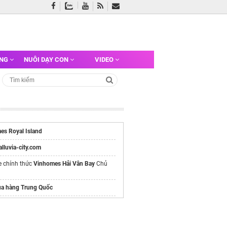
ỠNG
NUÔI DẠY CON
VIDEO
es Royal Island
/alluvia-city.com
e chính thức
Vinhomes Hải Vân Bay
Chủ
a hàng Trung Quốc
 nâng
 bánh mì