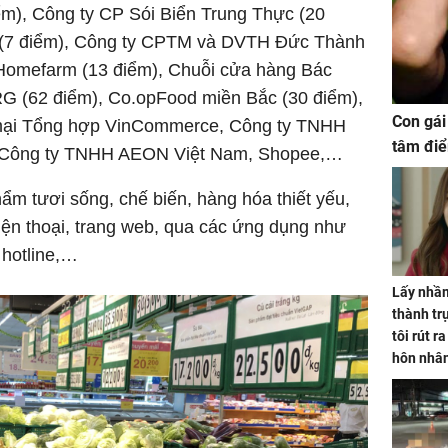
m), Công ty CP Sói Biển Trung Thực (20
a (7 điểm), Công ty CPTM và DVTH Đức Thành
 Homefarm (13 điểm), Chuỗi cửa hàng Bác
G (62 điểm), Co.opFood miền Bắc (30 điểm),
Con gái
mại Tổng hợp VinCommerce, Công ty TNHH
tâm điể
 Công ty TNHH AEON Việt Nam, Shopee,…
m tươi sống, chế biến, hàng hóa thiết yếu,
iện thoại, trang web, qua các ứng dụng như
 hotline,…
Lấy nhầm
thành trụ
tôi rút r
hôn nhâ