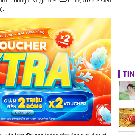
n lợi bị đóng cửa (gồm 30/449 chợ, 01/103 siêu
).
TIN