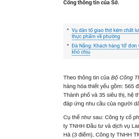
Cổng thông tin của Sở.
Vụ dân tố giao thịt kém chất 
thực phẩm về phường
Đà Nẵng: Khách hàng 'tố' đơn 
khó chịu
Theo thông tin của
Bộ Công T
hàng hóa thiết yếu gồm: 565 đ
Thành phố và 35 siêu thị, hệ 
đáp ứng nhu cầu của người d
Cụ thể như sau: Công ty cổ p
ty TNHH Đầu tư và dịch vụ La
Hà (3 điểm), Công ty TNHH TM