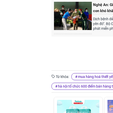
Nghệ An: Gi
con khó khă
Dịch bệnh diễ
yên đó". Bộ 
phát miễn ph
Từ khóa:
mua hàng hoá thiết y
hà nội tổ chức 600 điểm bán hàng t