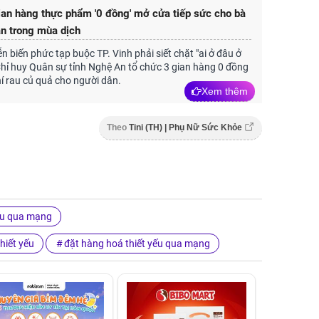
an hàng thực phẩm '0 đồng' mở cửa tiếp sức cho bà
n trong mùa dịch
n biến phức tạp buộc TP. Vinh phải siết chặt "ai ở đâu ở
Chỉ huy Quân sự tỉnh Nghệ An tổ chức 3 gian hàng 0 đồng
í rau củ quả cho người dân.
Xem thêm
Theo
Tini (TH) | Phụ Nữ Sức Khỏe
ếu qua mạng
hiết yếu
đặt hàng hoá thiết yếu qua mạng