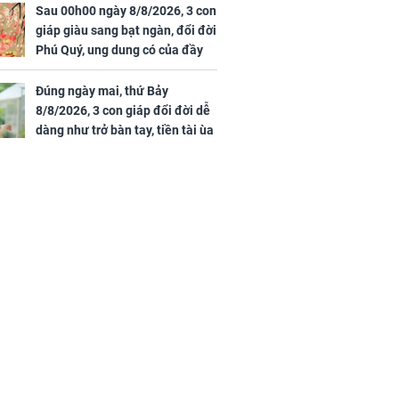
Sau 00h00 ngày 8/8/2026, 3 con
giáp giàu sang bạt ngàn, đổi đời
Phú Quý, ung dung có của đầy
nhà, ngày càng hưng thịnh sung
túc
Đúng ngày mai, thứ Bảy
8/8/2026, 3 con giáp đổi đời dễ
dàng như trở bàn tay, tiền tài ùa
tới, ngồi không lộc cũng đến,
phú quý theo tới già