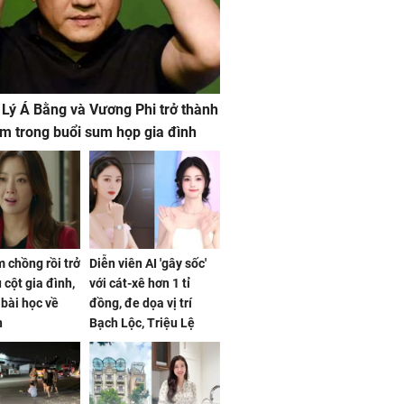
 Lý Á Bằng và Vương Phi trở thành
m trong buổi sum họp gia đình
 chồng rồi trở
Diễn viên AI 'gây sốc'
 cột gia đình,
với cát-xê hơn 1 tỉ
a bài học về
đồng, đe dọa vị trí
n
Bạch Lộc, Triệu Lệ
Dĩnh