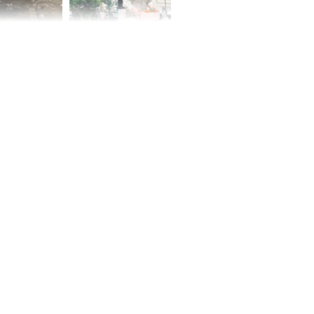
 Nữ công nhân
Đỗ Mỹ Linh hé lộ góc
trên đường đi
bếp chill của nhà mới -
rong khu công
cạnh biệt thự bầu Hiển
Sóng Thần
00 ngày
, 3 con giáp
g bạt ngàn,
Phú Quý, ung
của đầy nhà,
g hưng thịnh