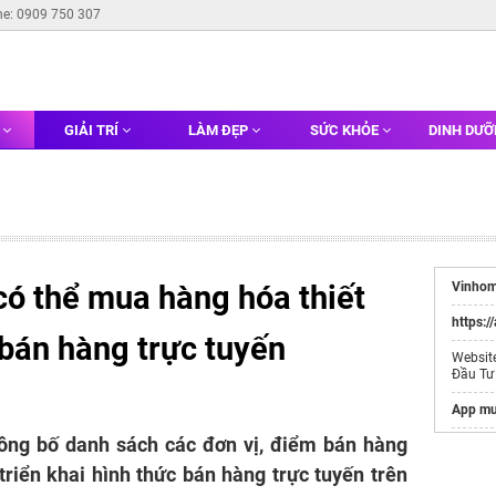
ne: 0909 750 307
G
GIẢI TRÍ
LÀM ĐẸP
SỨC KHỎE
DINH DƯ
có thể mua hàng hóa thiết
Vinhom
https:/
bán hàng trực tuyến
Websit
Đầu Tư
App mu
ng bố danh sách các đơn vị, điểm bán hàng
Cầu xe
 triển khai hình thức bán hàng trực tuyến trên
Xe bán