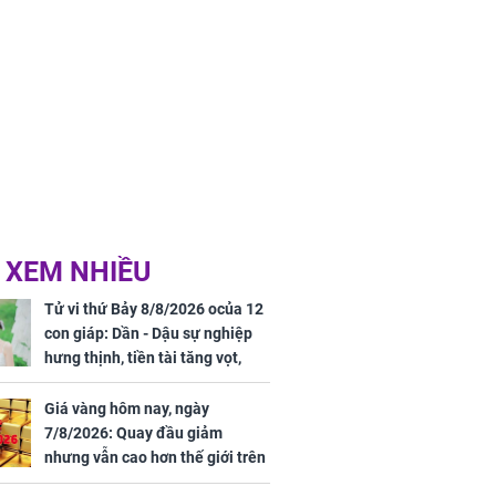
 XEM NHIỀU
Tử vi thứ Bảy 8/8/2026 ocủa 12
con giáp: Dần - Dậu sự nghiệp
hưng thịnh, tiền tài tăng vọt,
Mão - Thân công việc bất trắc,
tiền mất tật mang
Giá vàng hôm nay, ngày
7/8/2026: Quay đầu giảm
nhưng vẫn cao hơn thế giới trên
7 triệu đồng