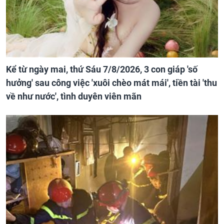
Kể từ ngày mai, thứ Sáu 7/8/2026, 3 con giáp 'số
hưởng' sau công việc 'xuôi chèo mát mái', tiền tài 'thu
về như nước', tình duyên viên mãn