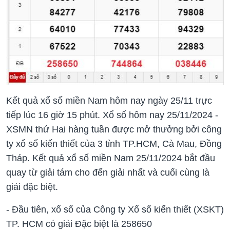
Kết quả xổ số miền Nam hôm nay ngày 25/11 trực
tiếp lúc 16 giờ 15 phút. Xổ số hôm nay 25/11/2024 -
XSMN thứ Hai hàng tuần được mở thưởng bởi công
ty xổ số kiến thiết của 3 tỉnh TP.HCM, Cà Mau, Đồng
Tháp. Kết quả xổ số miền Nam 25/11/2024 bắt đầu
quay từ giải tám cho đến giải nhất và cuối cùng là
giải đặc biệt.
- Đầu tiên, xổ số của Công ty Xổ số kiến thiết (XSKT)
TP. HCM có giải Đặc biệt là 258650