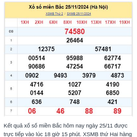
Kết quả xổ số miền Bắc hôm nay ngày 25/11 được
trực tiếp vào lúc 18 giờ 15 phút. XSMB thứ Hai hàng