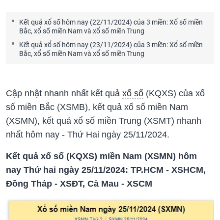
Kết quả xổ số hôm nay (22/11/2024) của 3 miền: Xổ số miền
Bắc, xổ số miền Nam và xổ số miền Trung
Kết quả xổ số hôm nay (23/11/2024) của 3 miền: Xổ số miền
Bắc, xổ số miền Nam và xổ số miền Trung
Cập nhật nhanh nhất kết quả
xổ số
(KQXS) của xổ
số miền Bắc (XSMB), kết quả xổ số miền Nam
(XSMN), kết quả xổ số miền Trung (XSMT) nhanh
nhất hôm nay - Thứ Hai ngày 25/11/2024.
Kết quả xổ số (KQXS) miền Nam (XSMN) hôm
nay Thứ hai ngày 25/11/2024: TP.HCM - XSHCM,
Đồng Tháp - XSĐT, Cà Mau - XSCM