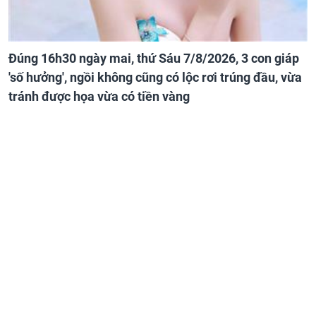
Đúng 16h30 ngày mai, thứ Sáu 7/8/2026, 3 con giáp
'số hưởng', ngồi không cũng có lộc rơi trúng đầu, vừa
tránh được họa vừa có tiền vàng