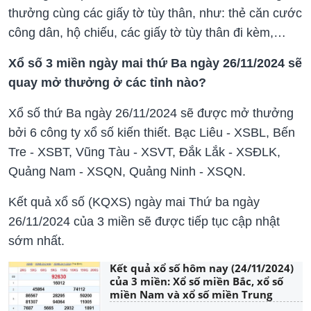
thưởng cùng các giấy tờ tùy thân, như: thẻ căn cước
công dân, hộ chiếu, các giấy tờ tùy thân đi kèm,…
Xổ số 3 miền ngày mai thứ Ba ngày 26/11/2024 sẽ
quay mở thưởng ở các tỉnh nào?
Xổ số thứ Ba ngày 26/11/2024 sẽ được mở thưởng
bởi 6 công ty xổ số kiến thiết. Bạc Liêu - XSBL, Bến
Tre - XSBT, Vũng Tàu - XSVT, Đắk Lắk - XSĐLK,
Quảng Nam - XSQN, Quảng Ninh - XSQN.
Kết quả xổ số (KQXS) ngày mai Thứ ba ngày
26/11/2024 của 3 miền sẽ được tiếp tục cập nhật
sớm nhất.
Kết quả xổ số hôm nay (24/11/2024)
của 3 miền: Xổ số miền Bắc, xổ số
miền Nam và xổ số miền Trung