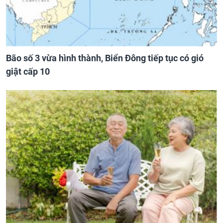
Bão số 3 vừa hình thành, Biển Đông tiếp tục có gió
giật cấp 10