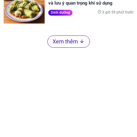
và lưu ý quan trọng khi sử dụng
3 giờ 59 phút trước
Dinh dưỡng
Xem thêm