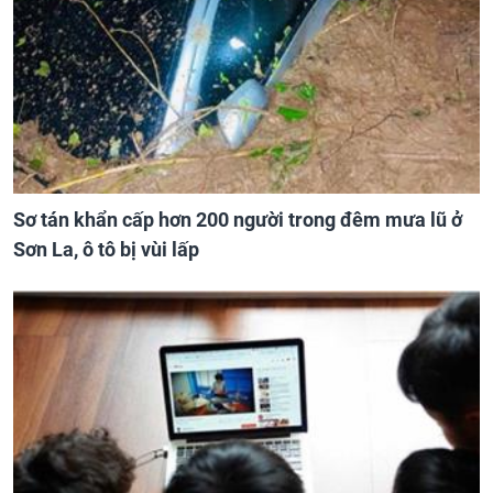
Sơ tán khẩn cấp hơn 200 người trong đêm mưa lũ ở
Sơn La, ô tô bị vùi lấp