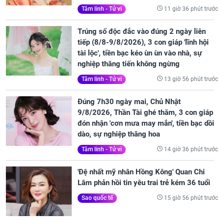
11 giờ 36 phút trước
Tâm linh - Tử vi
Trúng số độc đắc vào đúng 2 ngày liên
tiếp (8/8-9/8/2026), 3 con giáp 'lĩnh hội
tài lộc', tiền bạc kéo ùn ùn vào nhà, sự
nghiệp thăng tiến không ngừng
13 giờ 56 phút trước
Tâm linh - Tử vi
Đúng 7h30 ngày mai, Chủ Nhật
9/8/2026, Thần Tài ghé thăm, 3 con giáp
đón nhận 'cơn mưa may mắn', tiền bạc dồi
dào, sự nghiệp thăng hoa
14 giờ 36 phút trước
Tâm linh - Tử vi
'Đệ nhất mỹ nhân Hồng Kông' Quan Chi
Lâm phản hồi tin yêu trai trẻ kém 36 tuổi
15 giờ 56 phút trước
Sao quốc tế