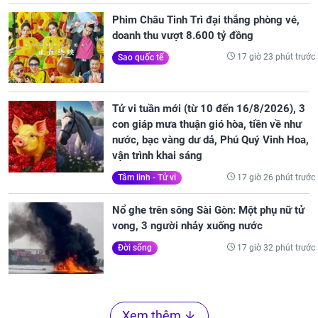
Phim Châu Tinh Trì đại thắng phòng vé,
doanh thu vượt 8.600 tỷ đồng
17 giờ 23 phút trước
Sao quốc tế
Tử vi tuần mới (từ 10 đến 16/8/2026), 3
con giáp mưa thuận gió hòa, tiền về như
nước, bạc vàng dư dả, Phú Quý Vinh Hoa,
vận trình khai sáng
17 giờ 26 phút trước
Tâm linh - Tử vi
Nổ ghe trên sông Sài Gòn: Một phụ nữ tử
vong, 3 người nhảy xuống nước
17 giờ 32 phút trước
Đời sống
Xem thêm