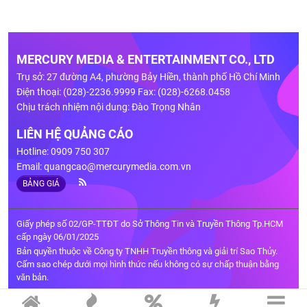
MERCURY MEDIA & ENTERTAINMENT CO., LTD
Trụ sở: 27 đường A4, phường Bảy Hiền, thành phố Hồ Chí Minh
Điện thoại: (028)-2236.9999 Fax: (028)-6268.0458
Chịu trách nhiệm nội dung: Đào Trọng Nhân
LIÊN HỆ QUẢNG CÁO
Hotline: 0909 750 307
Email:
quangcao@mercurymedia.com.vn
BẢNG GIÁ
Giấy phép số 02/GP-TTĐT do Sở Thông Tin và Truyền Thông Tp.HCM
cấp ngày 06/01/2025
Bản quyền thuộc về Công ty TNHH Truyền thông và giải trí Sao Thủy.
Cấm sao chép dưới mọi hình thức nếu không có sự chấp thuận bằng
văn bản.