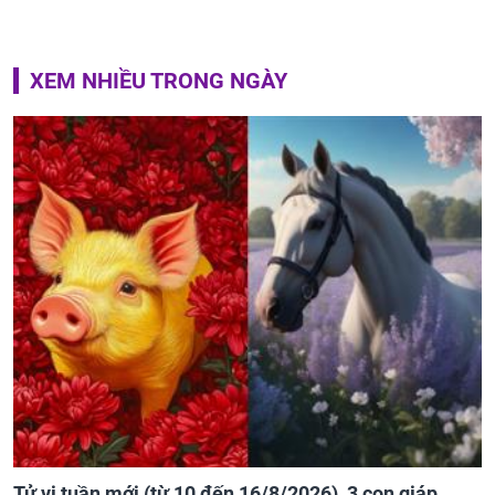
XEM NHIỀU TRONG NGÀY
Tử vi tuần mới (từ 10 đến 16/8/2026), 3 con giáp