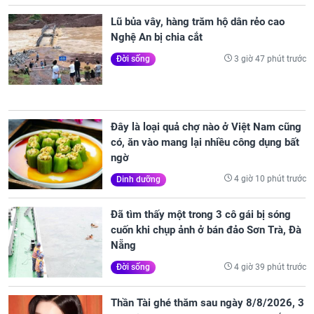
Lũ bủa vây, hàng trăm hộ dân rẻo cao
Nghệ An bị chia cắt
3 giờ 47 phút trước
Đời sống
Đây là loại quả chợ nào ở Việt Nam cũng
có, ăn vào mang lại nhiều công dụng bất
ngờ
4 giờ 10 phút trước
Dinh dưỡng
Đã tìm thấy một trong 3 cô gái bị sóng
cuốn khi chụp ảnh ở bán đảo Sơn Trà, Đà
Nẵng
4 giờ 39 phút trước
Đời sống
Thần Tài ghé thăm sau ngày 8/8/2026, 3