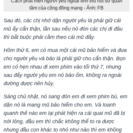
Cách phát hiện người yêu ngoại tình thu hút sự quan
tâm của cộng đồng mạng - Ảnh: FB
Sau đó, các chị nhớ dặn người yêu là phải giữ cái
mũ ấy cẩn thận, lần sau nếu nó đón các chị đi đâu
thì bắt buộc phải cầm theo cái mũ đấy.
Hôm thứ 6, em có mua một cái mũ bảo hiểm và đưa
cho người yêu và bảo là phải giữ cho cẩn thận. Bọn
em có hẹn nhau đi xem phim vào tối thứ 7, nhưng
sau đấy người yêu em nó bảo ốm, không ra ngoài
đường được nên hủy.
Sáng chủ nhật, nó sang đón em đi xem phim bù, em
dặn nó là mang mũ bảo hiểm cho em. Và loanh
quanh thế nào em lại phát hiện ra cái quai mũ đã bị
nới lỏng, đầu em thì chắc không thể to ra được
nhưng đầu con khác to nhỏ như nào thì em không