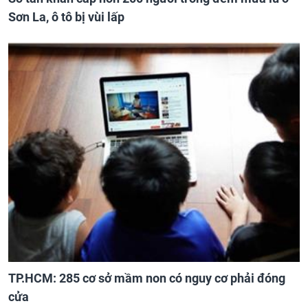
Sơn La, ô tô bị vùi lấp
TP.HCM: 285 cơ sở mầm non có nguy cơ phải đóng
cửa