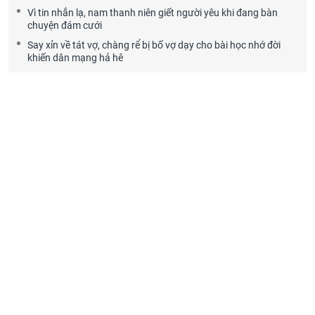
Vì tin nhắn lạ, nam thanh niên giết người yêu khi đang bàn
chuyện đám cưới
Say xỉn về tát vợ, chàng rể bị bố vợ dạy cho bài học nhớ đời
khiến dân mạng hả hê