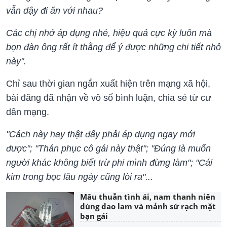
vẫn dậy đi ăn với nhau?
Các chị nhớ áp dụng nhé, hiệu quả cực kỳ luôn mà
bọn đàn ông rất ít thằng để ý được những chi tiết nhỏ
này".
Chỉ sau thời gian ngắn xuất hiện trên mạng xã hội,
bài đăng đã nhận về vô số bình luận, chia sẻ từ cư
dân mạng.
"Cách này hay thật đấy phải áp dụng ngay mới
được"; "Thán phục cô gái này thật"; "Đúng là muốn
người khác không biết trừ phi mình đừng làm"; "Cái
kim trong bọc lâu ngày cũng lòi ra"...
Mâu thuẫn tình ái, nam thanh niên
dùng dao lam và mảnh sứ rạch mặt
bạn gái