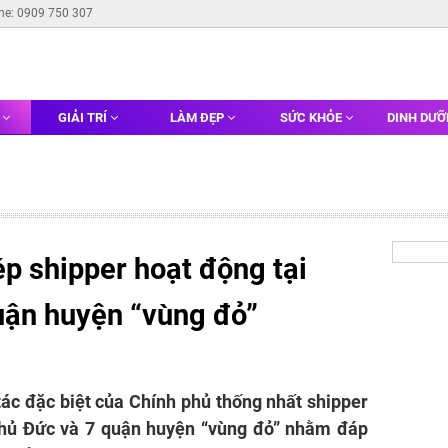
ine: 0909 750 307
G
GIẢI TRÍ
LÀM ĐẸP
SỨC KHỎE
DINH DƯ
p shipper hoạt động tại
uận huyện “vùng đỏ”
ác đặc biệt của Chính phủ thống nhất shipper
Thủ Đức và 7 quận huyện “vùng đỏ” nhằm đáp