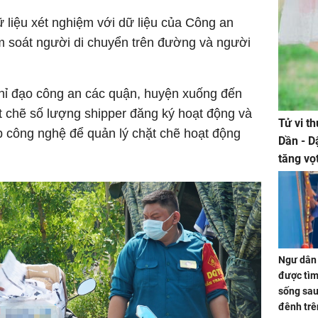
ữ liệu xét nghiệm với dữ liệu của Công an
m soát người di chuyển trên đường và người
ỉ đạo công an các quận, huyện xuống đến
t chẽ số lượng shipper đăng ký hoạt động và
Tử vi t
áp công nghệ để quản lý chặt chẽ hoạt động
Dần - D
tăng vọ
tiền mấ
Ngư dân 
được tìm
sống sau
đênh trê