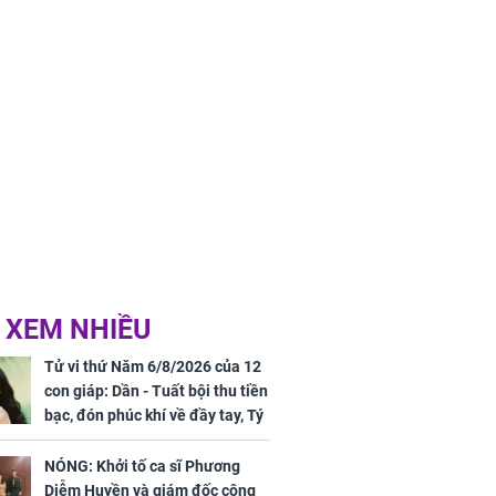
ân tài lộc ảm
 sự khó thành
 mãn
 XEM NHIỀU
Tử vi thứ Năm 6/8/2026 của 12
con giáp: Dần - Tuất bội thu tiền
bạc, đón phúc khí về đầy tay, Tý
- Mão công việc khó khăn, tiền
bạc đội nón ra đi
NÓNG: Khởi tố ca sĩ Phương
Diễm Huyền và giám đốc công