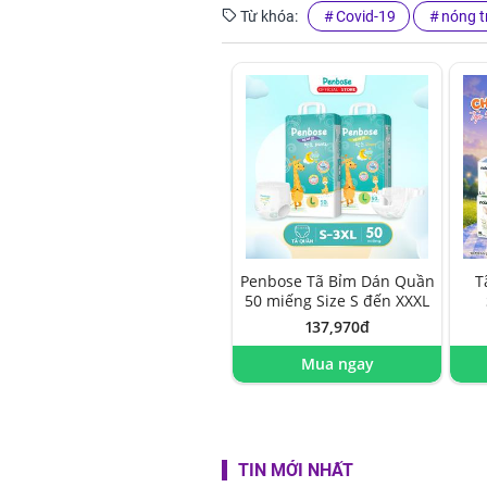
Từ khóa:
Covid-19
nóng t
Penbose Tã Bỉm Dán Quần
T
50 miếng Size S đến XXXL
137,970đ
Mua ngay
TIN MỚI NHẤT