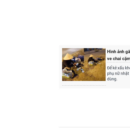
Hình ảnh gâ
ve chai cặm
Để kẻ xấu kh
phụ nữ nhặt 
dùng.