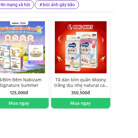
rên mạng xã hội
bức ảnh gây bão
ã/Bỉm Đêm Nabizam
Tã dán bỉm quần Moony
Signature Summer
trắng dịu nhẹ natural cao
cấp
125,000đ
350,500đ
Mua ngay
Mua ngay