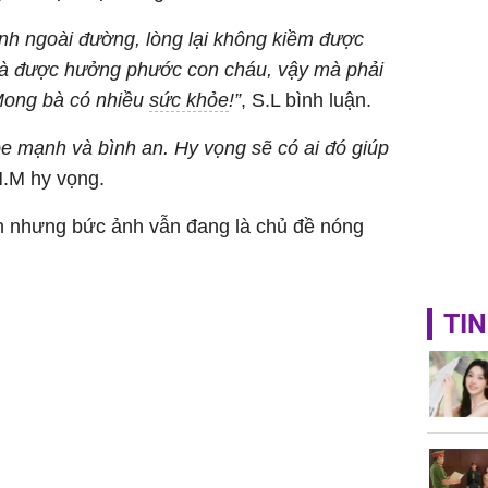
Mão - Th
inh ngoài đường, lòng lại không kiềm được
đạm, mọi
công mỹ
 bà được hưởng phước con cháu, vậy mà phải
Mong bà có nhiều
sức khỏe
!”
, S.L bình luận.
e mạnh và bình an. Hy vọng sẽ có ai đó giúp
.M hy vọng.
n nhưng bức ảnh vẫn đang là chủ đề nóng
TIN