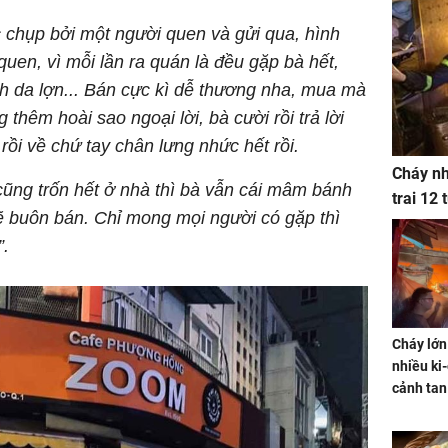
 chụp bởi một người quen và gửi qua, hình
uen, vì mỗi lần ra quán là đều gặp bà hết,
h da lợn... Bán cực kì dễ thương nha, mua mà
thêm hoài sao ngoại lời, bà cười rồi trả lời
rồi về chứ tay chân lưng nhức hết rồi.
Cháy nh
 cũng trốn hết ở nhà thì bà vẫn cái mâm bánh
trai 12
lẽ buôn bán.
Chỉ mong mọi người có gặp thì
”.
Cháy lớn
nhiều ki-
cảnh tan