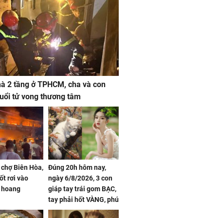
à 2 tầng ở TPHCM, cha và con
 tuổi tử vong thương tâm
 chợ Biên Hòa,
Đúng 20h hôm nay,
ốt rơi vào
ngày 6/8/2026, 3 con
 hoang
giáp tay trái gom BẠC,
tay phải hốt VÀNG, phú
quý ngập nhà, của cải