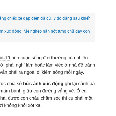
bằng chiếc xe đạp điện đã cũ, lý do đằng sau khiến
 tim xúc động: Mẹ nghèo nắn nót từng chữ dạy con
id-19
nên cuộc sống đời thường của nhiều
ười phải nghỉ làm hoặc làm việc ở nhà để tránh
vẫn phải ra ngoài đi kiếm sống mỗi ngày.
tục chia sẻ
bức ảnh xúc động
ghi lại cảnh bà
ên mâm bánh giữa con đường vắng vẻ. Ở cái
 nhà, được con cháu chăm sóc thì cụ phải một
i không khỏi xót xa.