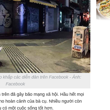
Không ng
vài nghìn
nhiều cô
cho sức 
 khắp các diễn đàn trên Facebook - Ảnh:
Facebook
Tử vi th
7/8/2026
 trên đã gây bão mạng xã hội. Hầu hết mọi
giáp: Dần
ho hoàn cảnh của bà cụ. Nhiều người còn
bạc đầy 
 có một cuộc sống tốt hơn.
phát tri