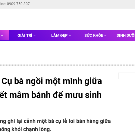
line: 0909 750 307
G
GIẢI TRÍ
LÀM ĐẸP
SỨC KHỎE
DINH DƯ
 Cụ bà ngồi một mình giữa
hết mâm bánh để mưu sinh
ng ghi lại cảnh một bà cụ lẻ loi bán hàng giữa
ông khỏi chạnh lòng.