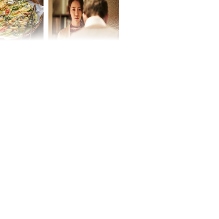
chất đầy kho
ờ loại rau chỉ
Vừa ly hôn, vợ cũ sinh
 ở chợ lại có
đứa con giống mình
ng dụng tốt
như đúc nhưng bí mật
khỏe
phía sau gây sốc
ứ Sáu
 của 12 con
 - Tuất tiền
túi, sự nghiệp
ển hưng thịnh,