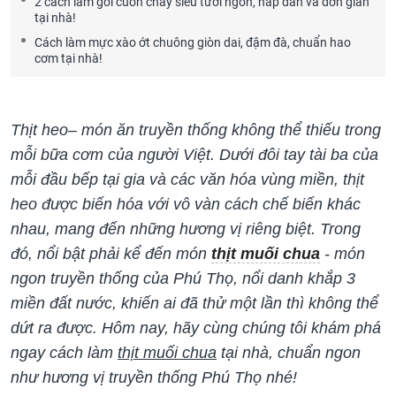
2 cách làm gỏi cuốn chay siêu tươi ngon, hấp dẫn và đơn giản
tại nhà!
Cách làm mực xào ớt chuông giòn dai, đậm đà, chuẩn hao
cơm tại nhà!
Thịt heo– món ăn truyền thống không thể thiếu trong
mỗi bữa cơm của người Việt. Dưới đôi tay tài ba của
mỗi đầu bếp tại gia và các văn hóa vùng miền, thịt
heo được biến hóa với vô vàn cách chế biến khác
nhau, mang đến những hương vị riêng biệt. Trong
đó, nổi bật phải kể đến món
thịt muối chua
- món
ngon truyền thống của Phú Thọ, nổi danh khắp 3
miền đất nước, khiến ai đã thử một lần thì không thể
dứt ra được. Hôm nay, hãy cùng chúng tôi khám phá
ngay cách làm
thịt muối chua
tại nhà, chuẩn ngon
như hương vị truyền thống Phú Thọ nhé!