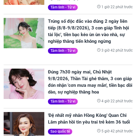
1 giờ 22 phút trước
Tâm linh - Tử vi
Trúng số độc đắc vào đúng 2 ngày liên
tiếp (8/8-9/8/2026), 3 con giáp 'lĩnh hội
tài lộc', tiền bạc kéo ùn ùn vào nhà, sự
nghiệp thăng tiến không ngừng
3 giờ 42 phút trước
Tâm linh - Tử vi
Đúng 7h30 ngày mai, Chủ Nhật
9/8/2026, Thần Tài ghé thăm, 3 con giáp
đón nhận 'cơn mưa may mắn', tiền bạc dồi
dào, sự nghiệp thăng hoa
4 giờ 22 phút trước
Tâm linh - Tử vi
'Đệ nhất mỹ nhân Hồng Kông' Quan Chi
Lâm phản hồi tin yêu trai trẻ kém 36 tuổi
5 giờ 42 phút trước
Sao quốc tế