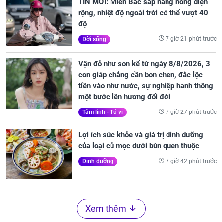
TIN MỚI: Miền Bắc sắp nắng nóng diện
rộng, nhiệt độ ngoài trời có thể vượt 40
độ
7 giờ 21 phút trước
Đời sống
Vận đỏ như son kể từ ngày 8/8/2026, 3
con giáp chẳng cần bon chen, đắc lộc
tiền vào như nước, sự nghiệp hanh thông
một bước lên hương đổi đời
7 giờ 27 phút trước
Tâm linh - Tử vi
Lợi ích sức khỏe và giá trị dinh dưỡng
của loại củ mọc dưới bùn quen thuộc
7 giờ 42 phút trước
Dinh dưỡng
Xem thêm