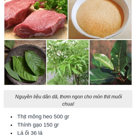
Nguyên liệu dân dã, thơm ngon cho món thịt muối
chua!
Thịt mông heo
500 gr
Thính gạo
150 gr
Lá ổi
36 lá