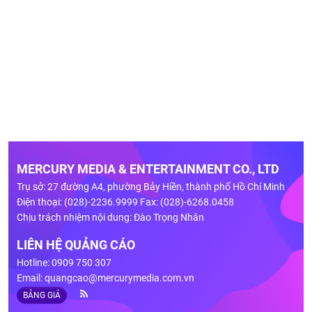
MERCURY MEDIA & ENTERTAINMENT CO., LTD
Trụ sở: 27 đường A4, phường Bảy Hiền, thành phố Hồ Chí Minh
Điện thoại: (028)-2236.9999 Fax: (028)-6268.0458
Chịu trách nhiệm nội dung: Đào Trọng Nhân
LIÊN HỆ QUẢNG CÁO
Hotline: 0909 750 307
Email:
quangcao@mercurymedia.com.vn
BẢNG GIÁ