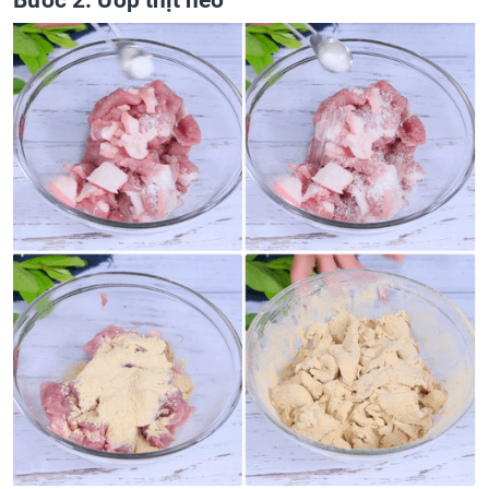
Bước 2: Ướp thịt heo