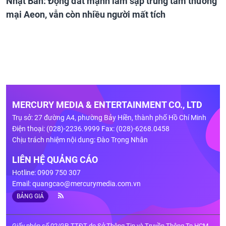
Nhật Bản: Động đất mạnh làm sập trung tâm thương
mại Aeon, vẫn còn nhiều người mất tích
MERCURY MEDIA & ENTERTAINMENT CO., LTD
Trụ sở: 27 đường A4, phường Bảy Hiền, thành phố Hồ Chí Minh
Điện thoại: (028)-2236.9999 Fax: (028)-6268.0458
Chịu trách nhiệm nội dung: Đào Trọng Nhân
LIÊN HỆ QUẢNG CÁO
Hotline: 0909 750 307
Email:
quangcao@mercurymedia.com.vn
BẢNG GIÁ
Giấy phép số 02/GP-TTĐT do Sở Thông Tin và Truyền Thông Tp.HCM