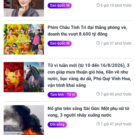
6 giờ 10 phút trước
Sao quốc tế
Phim Châu Tinh Trì đại thắng phòng vé,
doanh thu vượt 8.600 tỷ đồng
7 giờ 37 phút trước
Sao quốc tế
Tử vi tuần mới (từ 10 đến 16/8/2026), 3
con giáp mưa thuận gió hòa, tiền về như
nước, bạc vàng dư dả, Phú Quý Vinh Hoa,
vận trình khai sáng
7 giờ 40 phút trước
Tâm linh - Tử vi
Nổ ghe trên sông Sài Gòn: Một phụ nữ tử
vong, 3 người nhảy xuống nước
7 giờ 47 phút trước
Đời sống