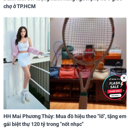
chợ ở TP.HCM
✕
HH Mai Phương Thúy: Mua đồ hiệu theo "lô", tặng em
gái biệt thự 120 tỷ trong "nốt nhạc"