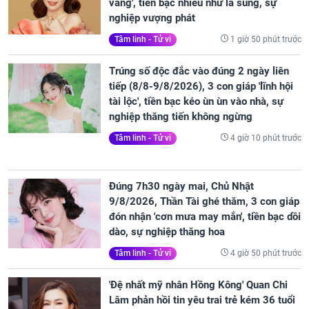
vàng', tiền bạc nhiều như lá sung, sự
nghiệp vượng phát
1 giờ 50 phút trước
Tâm linh - Tử vi
Trúng số độc đắc vào đúng 2 ngày liên
tiếp (8/8-9/8/2026), 3 con giáp 'lĩnh hội
tài lộc', tiền bạc kéo ùn ùn vào nhà, sự
nghiệp thăng tiến không ngừng
4 giờ 10 phút trước
Tâm linh - Tử vi
Đúng 7h30 ngày mai, Chủ Nhật
9/8/2026, Thần Tài ghé thăm, 3 con giáp
đón nhận 'cơn mưa may mắn', tiền bạc dồi
dào, sự nghiệp thăng hoa
4 giờ 50 phút trước
Tâm linh - Tử vi
'Đệ nhất mỹ nhân Hồng Kông' Quan Chi
Lâm phản hồi tin yêu trai trẻ kém 36 tuổi