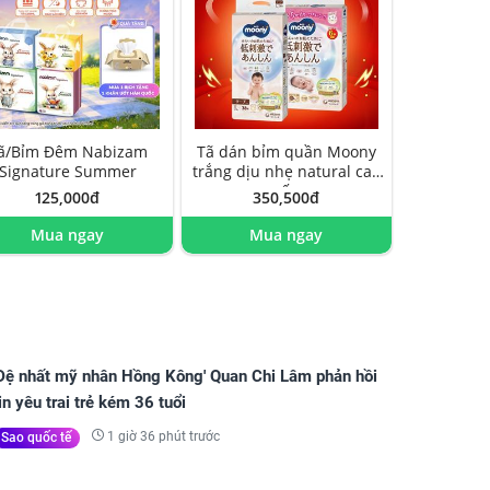
ã/Bỉm Đêm Nabizam
Tã dán bỉm quần Moony
Signature Summer
trắng dịu nhẹ natural cao
cấp
125,000đ
350,500đ
Mua ngay
Mua ngay
'Đệ nhất mỹ nhân Hồng Kông' Quan Chi Lâm phản hồi
in yêu trai trẻ kém 36 tuổi
1 giờ 36 phút trước
Sao quốc tế