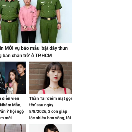
in MỚI vụ bảo mẫu 'bật dây thun
g bàn chân trẻ' ở TP.HCM
ệ diễn viên
Thần Tài 'điểm mặt gọi
, Nhậm Mẫn,
tên' sau ngày
ãn Ý hội ngộ
8/8/2026, 3 con giáp
im mới
lộc nhiều hơn sông, tài
vận sáng như trăng
Rằm, chính thức hết