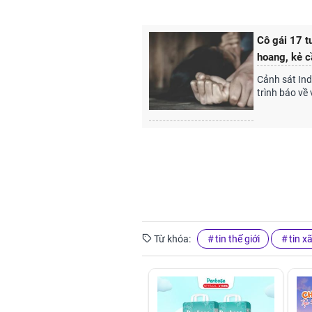
Cô gái 17 t
hoang, kẻ c
Cảnh sát Ind
trình báo về 
Từ khóa:
tin thế giới
tin x