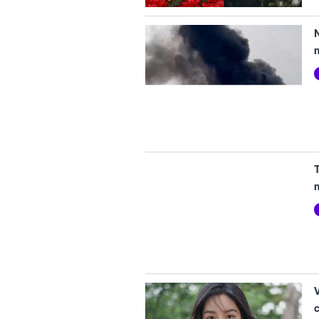
N
T
n