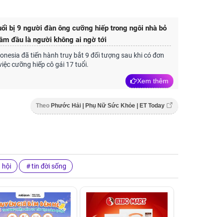
uổi bị 9 người đàn ông cưỡng hiếp trong ngôi nhà bỏ
ầm đầu là người không ai ngờ tới
onesia đã tiến hành truy bắt 9 đối tượng sau khi có đơn
việc cưỡng hiếp cô gái 17 tuổi.
Xem thêm
Theo
Phước Hải | Phụ Nữ Sức Khỏe | ET Today
ã hội
tin đời sống