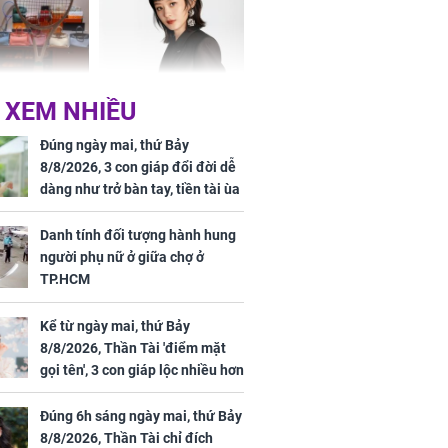
khổ
Phương Thúy:
Triệu Lệ Dĩnh liên tiếp
 XEM NHIỀU
ệu theo "lô",
được Kim Ưng ưu ái,
gái biệt thự
đãi ngộ đặc biệt gây
Đúng ngày mai, thứ Bảy
ong "nốt nhạc"
chú ý
8/8/2026, 3 con giáp đổi đời dễ
dàng như trở bàn tay, tiền tài ùa
tới, ngồi không lộc cũng đến,
phú quý theo tới già
Danh tính đối tượng hành hung
người phụ nữ ở giữa chợ ở
h đối tượng
TP.HCM
ng người phụ
a chợ ở
Kể từ ngày mai, thứ Bảy
8/8/2026, Thần Tài 'điểm mặt
gọi tên', 3 con giáp lộc nhiều hơn
sông, tài vận sáng như trăng
Rằm, chính thức hết khổ
Đúng 6h sáng ngày mai, thứ Bảy
8/8/2026, Thần Tài chỉ đích