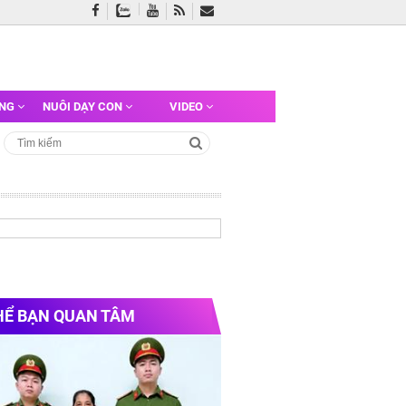
ỠNG
NUÔI DẠY CON
VIDEO
HỂ BẠN QUAN TÂM