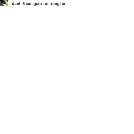
danh 3 con giáp 'rơi trúng hố
vàng', tiền bạc ùa về nhà 'như lũ
cuốn', vươn mình thành đại gia
trong phút chốc