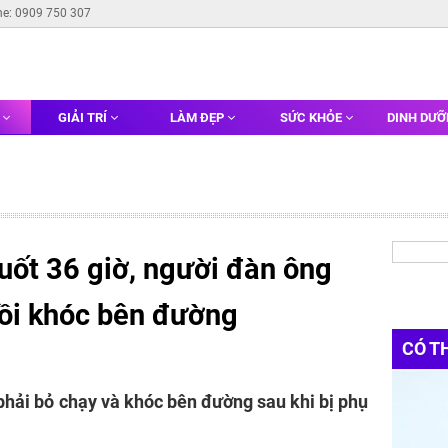
ne: 0909 750 307
G
GIẢI TRÍ
LÀM ĐẸP
SỨC KHỎE
DINH DƯ
uốt 36 giờ, người đàn ông
ồi khóc bên đường
CÓ T
phải bỏ chạy và khóc bên đường sau khi bị phụ