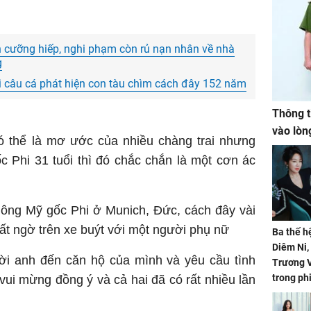
ên cưỡng hiếp, nghi phạm còn rủ nạn nhân về nhà
g
i câu cá phát hiện con tàu chìm cách đây 152 năm
Thông t
vào lòn
 thể là mơ ước của nhiều chàng trai nhưng
 Phi 31 tuổi thì đó chắc chắn là một cơn ác
 ông Mỹ gốc Phi ở Munich, Đức, cách đây vài
ất ngờ trên xe buýt với một người phụ nữ
Ba thế h
Diêm Ni
i anh đến căn hộ của mình và yêu cầu tình
Trương V
trong ph
ui mừng đồng ý và cả hai đã có rất nhiều lần