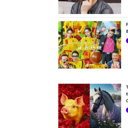
P
t
Q