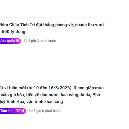
him Châu Tinh Trì đại thắng phòng vé, doanh thu vượt
8.600 tỷ đồng
3 giờ 3 phút trước
Sao quốc tế
Tử vi tuần mới (từ 10 đến 16/8/2026), 3 con giáp mưa
huận gió hòa, tiền về như nước, bạc vàng dư dả, Phú
uý Vinh Hoa, vận trình khai sáng
3 giờ 6 phút trước
Tâm linh - Tử vi