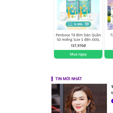
Penbose Tã Bỉm Dán Quần
T
50 miếng Size S đến XXXL
137,970đ
Mua ngay
TIN MỚI NHẤT
t