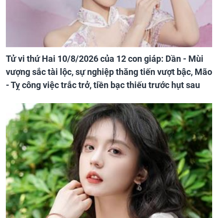
Tử vi thứ Hai 10/8/2026 của 12 con giáp: Dần - Mùi
vượng sắc tài lộc, sự nghiệp thăng tiến vượt bậc, Mão
- Tỵ công việc trắc trở, tiền bạc thiếu trước hụt sau