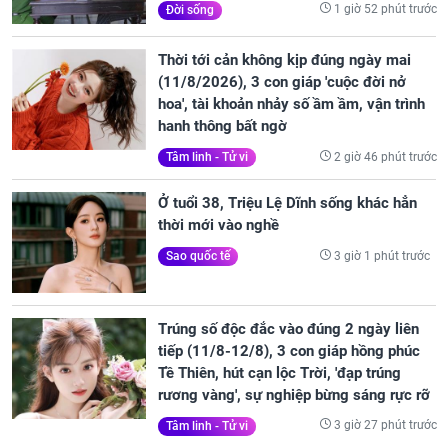
1 giờ 52 phút trước
Đời sống
Thời tới cản không kịp đúng ngày mai
(11/8/2026), 3 con giáp 'cuộc đời nở
hoa', tài khoản nhảy số ầm ầm, vận trình
hanh thông bất ngờ
2 giờ 46 phút trước
Tâm linh - Tử vi
Ở tuổi 38, Triệu Lệ Dĩnh sống khác hẳn
thời mới vào nghề
3 giờ 1 phút trước
Sao quốc tế
Trúng số độc đắc vào đúng 2 ngày liên
tiếp (11/8-12/8), 3 con giáp hồng phúc
Tề Thiên, hút cạn lộc Trời, 'đạp trúng
rương vàng', sự nghiệp bừng sáng rực rỡ
3 giờ 27 phút trước
Tâm linh - Tử vi