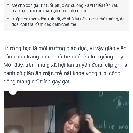
Mẹ cho con gái 12 tuổi ‘phục vụ’ cụ ông 70 vì thiếu tiền xài,
mặc bạn trai xâm hại nạn nhân nhiều lần
Bị ép học thêm đến 10h tối, về nhà lại tiếp tục bị chửi mắng, đe
dọa, con trai cầm dao đâm chết mẹ
Trường học là môi trường giáo dục, vì vậy giáo viên
cần chọn trang phục phù hợp để lên lớp giảng dạy.
Mới đây, trên mạng xã hội lan truyền đoạn clip ghi lại
cảnh cô giáo
ăn mặc trễ nải
khoe vòng 1 bị cộng
đồng mạng chỉ trích gay gắt.