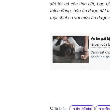
xét
tất cả các tình tiết, bao 
thích đáng, bản án được đặt t
một chút so với mức án được đ
Vụ bé gái b
là bạn của b
Cảnh sát cho
sẽ sát hại bé 
Từ khóa:
tin thế giới
cưỡn