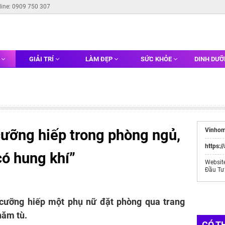
line: 0909 750 307
G
GIẢI TRÍ
LÀM ĐẸP
SỨC KHỎE
DINH DƯ
cưỡng hiếp trong phòng ngủ,
Vinhom
https:/
có hung khí”
Websit
Đầu Tư
cưỡng hiếp một phụ nữ đặt phòng qua trang
năm tù.
CÓ T