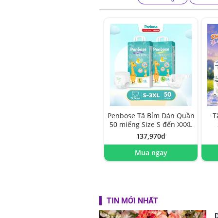
Penbose Tã Bỉm Dán Quần
T
50 miếng Size S đến XXXL
137,970đ
Mua ngay
TIN MỚI NHẤT
D