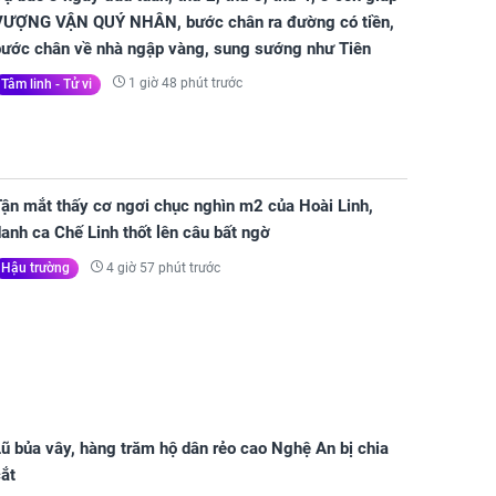
VƯỢNG VẬN QUÝ NHÂN, bước chân ra đường có tiền,
bước chân về nhà ngập vàng, sung sướng như Tiên
1 giờ 48 phút trước
Tâm linh - Tử vi
Tận mắt thấy cơ ngơi chục nghìn m2 của Hoài Linh,
anh ca Chế Linh thốt lên câu bất ngờ
4 giờ 57 phút trước
Hậu trường
ũ bủa vây, hàng trăm hộ dân rẻo cao Nghệ An bị chia
ắt