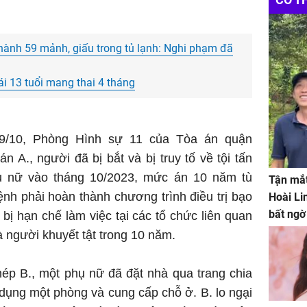
hành 59 mảnh, giấu trong tủ lạnh: Nghi phạm đã
gái 13 tuổi mang thai 4 tháng
 9/10, Phòng Hình sự 11 của Tòa án quận
n A., người đã bị bắt và bị truy tố về tội tấn
ụ nữ vào tháng 10/2023, mức án 10 năm tù
Tận mắt
ệnh phải hoàn thành chương trình điều trị bạo
Hoài Li
bất ngờ
 bị hạn chế làm việc tại các tổ chức liên quan
à người khuyết tật trong 10 năm.
ép B., một phụ nữ đã đặt nhà qua trang chia
dụng một phòng và cung cấp chỗ ở. B. lo ngại