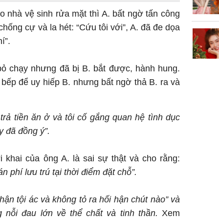
tỷ đồng
 nhà vệ sinh rửa mặt thì A. bất ngờ tấn công
chống cự và la hét: “Cứu tôi với”, A. đã đe dọa
í”.
 bỏ chạy nhưng đã bị B. bắt được, hành hung.
 bếp để uy hiếp B. nhưng bất ngờ thả B. ra và
rả tiền ăn ở và tôi cố gắng quan hệ tình dục
y đã đồng ý”.
i khai của ông A. là sai sự thật và cho rằng:
 phí lưu trú tại thời điểm đặt chỗ”.
hận tội ác và không tỏ ra hối hận chút nào” và
 nỗi đau lớn về thể chất và tinh thần.
Xem