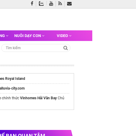
ỠNG
NUÔI DẠY CON
VIDEO
es Royal Island
/alluvia-city.com
e chính thức
Vinhomes Hải Vân Bay
Chủ
HỂ BẠN QUAN TÂM