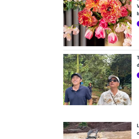
d
L
c