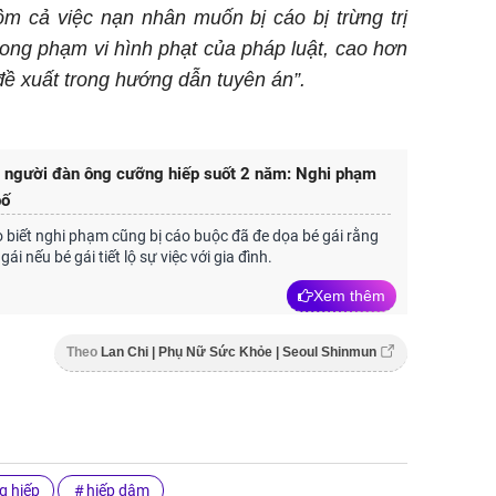
gồm cả việc nạn nhân muốn bị cáo bị trừng trị
rong phạm vi hình phạt của pháp luật, cao hơn
ề xuất trong hướng dẫn tuyên án”.
ị người đàn ông cưỡng hiếp suốt 2 năm: Nghi phạm
ố
 biết nghi phạm cũng bị cáo buộc đã đe dọa bé gái rằng
gái nếu bé gái tiết lộ sự việc với gia đình.
Xem thêm
Theo
Lan Chi | Phụ Nữ Sức Khỏe | Seoul Shinmun
g hiếp
hiếp dâm