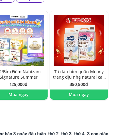
ã/Bỉm Đêm Nabizam
Tã dán bỉm quần Moony
Signature Summer
trắng dịu nhẹ natural cao
cấp
125,000đ
350,500đ
Mua ngay
Mua ngay
ự báo 3 ngày đầu tuần, thứ 2, thứ 3, thứ 4, 3 con giáp