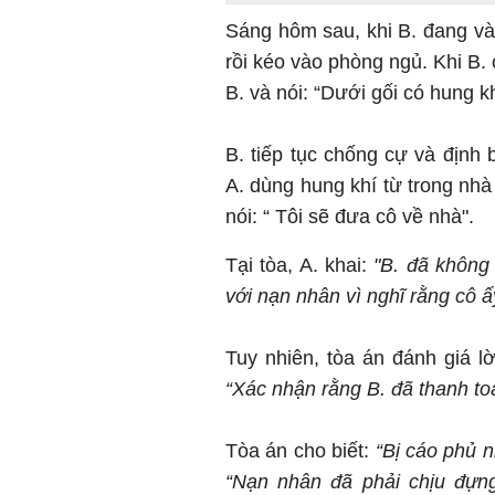
Sáng hôm sau, khi B. đang vào
rồi kéo vào phòng ngủ. Khi B. 
B. và nói: “Dưới gối có hung kh
B. tiếp tục chống cự và định
A. dùng hung khí từ trong nhà
nói: “ Tôi sẽ đưa cô về nhà".
Tại tòa, A. khai:
"B. đã
không t
với nạn nhân vì nghĩ rằng cô ấ
Tuy nhiên, tòa án đánh giá lờ
“Xác nhận rằng B. đã thanh toán
Tòa án cho biết:
“Bị cáo phủ n
“Nạn nhân đã phải chịu đựng