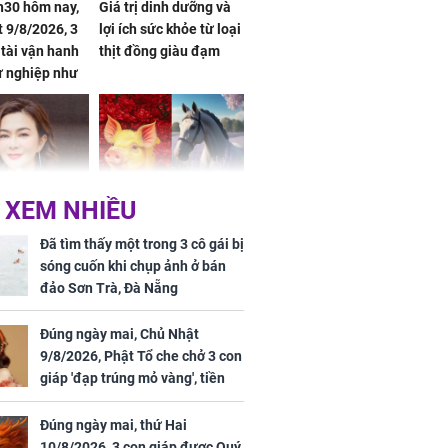
h30 hôm nay,
Giá trị dinh dưỡng và
 9/8/2026, 3
lợi ích sức khỏe từ loại
 tài vận hanh
thịt đồng giàu đạm
ự nghiệp như
hóa Rồng', vét
á trong thiên
 XEM NHIỀU
 mỹ nhân Hồng
Tử vi tuần mới (từ 10
uan Chi Lâm
đến 16/8/2026), 3 con
Đã tìm thấy một trong 3 cô gái bị
tin yêu trai
giáp mưa thuận gió
sóng cuốn khi chụp ảnh ở bán
36 tuổi
hòa, tiền về như nước,
đảo Sơn Trà, Đà Nẵng
bạc vàng dư dả, Phú
Quý Vinh Hoa, vận
Đúng ngày mai, Chủ Nhật
trình khai sáng
9/8/2026, Phật Tổ che chở 3 con
giáp 'đạp trúng mỏ vàng', tiền
u Tinh Trì
bạc nhiều như lá sung, sự
g phòng vé,
nghiệp vượng phát
Đúng ngày mai, thứ Hai
u vượt 8.600
10/8/2026, 3 con giáp được Quý