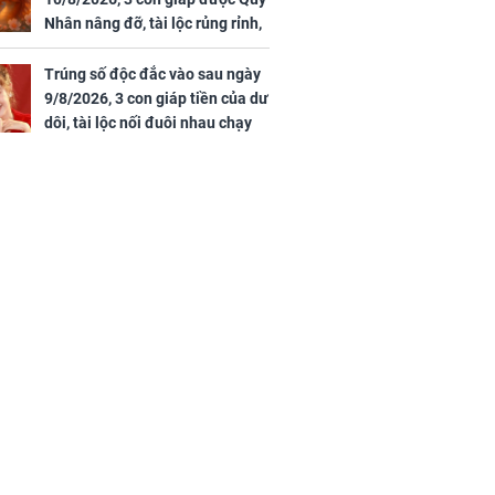
Nhân nâng đỡ, tài lộc rủng rỉnh,
yên tâm hưởng vinh hoa Phú
Quý
Trúng số độc đắc vào sau ngày
9/8/2026, 3 con giáp tiền của dư
dôi, tài lộc nối đuôi nhau chạy
vào nhà, sự nghiệp phất lên
trông thấy