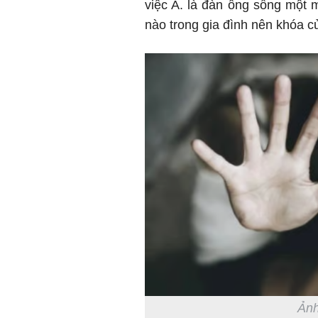
việc A. là đàn ông sống một 
nào trong gia đình nên khóa c
Ảnh