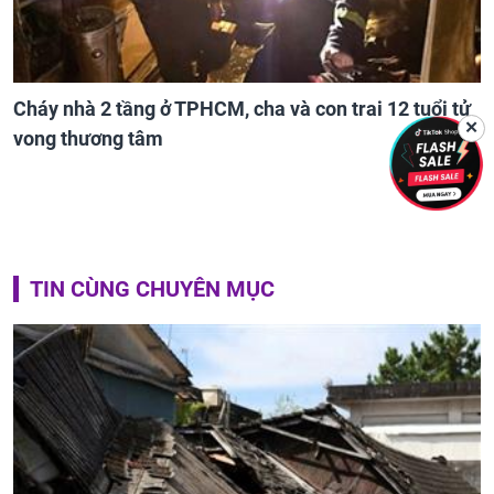
Cháy nhà 2 tầng ở TPHCM, cha và con trai 12 tuổi tử
✕
vong thương tâm
TIN CÙNG CHUYÊN MỤC