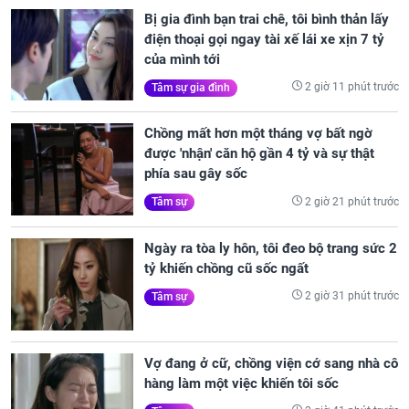
Bị gia đình bạn trai chê, tôi bình thản lấy
điện thoại gọi ngay tài xế lái xe xịn 7 tỷ
của mình tới
2 giờ 11 phút trước
Tâm sự gia đình
Chồng mất hơn một tháng vợ bất ngờ
được 'nhận' căn hộ gần 4 tỷ và sự thật
phía sau gây sốc
2 giờ 21 phút trước
Tâm sự
Ngày ra tòa ly hôn, tôi đeo bộ trang sức 2
tỷ khiến chồng cũ sốc ngất
2 giờ 31 phút trước
Tâm sự
Vợ đang ở cữ, chồng viện cớ sang nhà cô
hàng làm một việc khiến tôi sốc