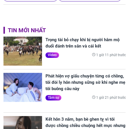
TIN MỚI NHẤT
Trọng tài bỏ chạy khi bị người hâm mộ
đuổi đánh trên sân và cái kết
1 giờ 11 phút trước
Video
Phát hiện vợ giấu chuyện từng có chồng,
tôi đòi ly hôn nhưng sững sờ khi nghe mẹ
tôi buông câu này
1 giờ 21 phút trước
Tâm sự
Kết hôn 3 năm, bạn bè ghen tỵ vì tôi
được chồng chiều chuộng hết mực nhưng