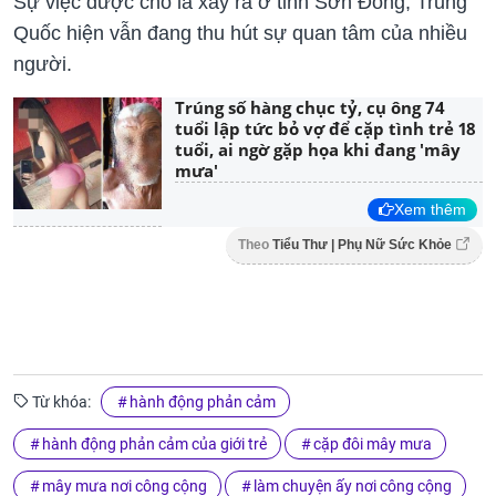
Sự việc được cho là xảy ra ở tỉnh Sơn Đông, Trung
Quốc hiện vẫn đang thu hút sự quan tâm của nhiều
người.
Trúng số hàng chục tỷ, cụ ông 74
tuổi lập tức bỏ vợ để cặp tình trẻ 18
tuổi, ai ngờ gặp họa khi đang 'mây
mưa'
Xem thêm
Theo
Tiểu Thư | Phụ Nữ Sức Khỏe
Từ khóa:
hành động phản cảm
hành động phản cảm của giới trẻ
cặp đôi mây mưa
mây mưa nơi công cộng
làm chuyện ấy nơi công cộng