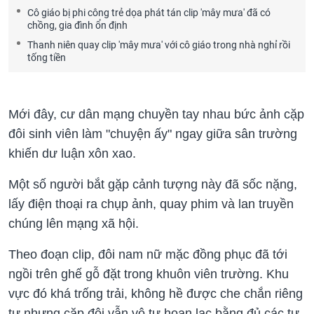
Cô giáo bị phi công trẻ dọa phát tán clip 'mây mưa' đã có
chồng, gia đình ổn định
Thanh niên quay clip 'mây mưa' với cô giáo trong nhà nghỉ rồi
tống tiền
Mới đây, cư dân mạng chuyền tay nhau bức ảnh cặp
đôi sinh viên làm "chuyện ấy" ngay giữa sân trường
khiến dư luận xôn xao.
Một số người bắt gặp cảnh tượng này đã sốc nặng,
lấy điện thoại ra chụp ảnh, quay phim và lan truyền
chúng lên mạng xã hội.
Theo đoạn clip, đôi nam nữ mặc đồng phục đã tới
ngồi trên ghế gỗ đặt trong khuôn viên trường. Khu
vực đó khá trống trải, không hề được che chắn riêng
tư nhưng cặp đôi vẫn vô tư hoan lạc bằng đủ các tư