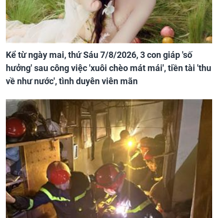
Kể từ ngày mai, thứ Sáu 7/8/2026, 3 con giáp 'số
hưởng' sau công việc 'xuôi chèo mát mái', tiền tài 'thu
về như nước', tình duyên viên mãn