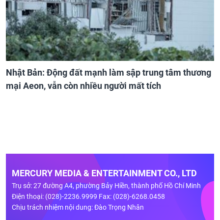
Nhật Bản: Động đất mạnh làm sập trung tâm thương
mại Aeon, vẫn còn nhiều người mất tích
MERCURY MEDIA & ENTERTAINMENT CO., LTD
Trụ sở: 27 đường A4, phường Bảy Hiền, thành phố Hồ Chí Minh
Điện thoại: (028)-2236.9999 Fax: (028)-6268.0458
Chịu trách nhiệm nội dung: Đào Trọng Nhân