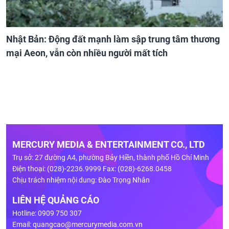
Nhật Bản: Động đất mạnh làm sập trung tâm thương
mại Aeon, vẫn còn nhiều người mất tích
MERCURY MEDIA & ENTERTAINMENT CO., LTD
Trụ sở: 27 đường A4, phường Bảy Hiền, thành phố Hồ Chí Minh
Điện thoại: (028)-2236.9999 Fax: (028)-6268.0458
Chịu trách nhiệm nội dung: Đào Trọng Nhân
LIÊN HỆ QUẢNG CÁO
Hotline: 0909 750 307
Email:
quangcao@mercurymedia.com.vn