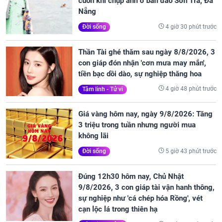
cuốn khi chụp ảnh ở bán đảo Sơn Trà, Đà
Nẵng
4 giờ 30 phút trước
Đời sống
Thần Tài ghé thăm sau ngày 8/8/2026, 3
con giáp đón nhận 'cơn mưa may mắn',
tiền bạc dồi dào, sự nghiệp thăng hoa
4 giờ 48 phút trước
Tâm linh - Tử vi
Giá vàng hôm nay, ngày 9/8/2026: Tăng
3 triệu trong tuần nhưng người mua
không lãi
5 giờ 43 phút trước
Đời sống
Đúng 12h30 hôm nay, Chủ Nhật
9/8/2026, 3 con giáp tài vận hanh thông,
sự nghiệp như 'cá chép hóa Rồng', vét
cạn lộc lá trong thiên hạ