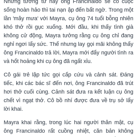
Những tưởng từ nay ông Francinaldo sẽ có cuộc
sống hoàn hảo thì tai nạn ập đến bất ngờ. Trong một
lần 'mây mưa' với Mayra, cụ ông 74 tuổi bỗng nhiên
khó thở rồi gục xuống. Mới đầu, khi thấy tình già
không cử động, Mayra tưởng rằng cụ ông chỉ đang
nghỉ ngơi lấy sức. Thế nhưng lay gọi mãi không thấy
ông Francinaldo trả lời, Mayra mới đẩy người tình ra
và hốt hoảng khi cụ ông đã ngất xỉu.
Cô gái trẻ lập tức gọi cấp cứu và cảnh sát. Đáng
tiếc, khi các bác sĩ đến nơi, ông Francinaldo đã trút
hơi thở cuối cùng. Cảnh sát đưa ra kết luận cụ ông
chết vì ngạt thở. Cô bồ nhí được đưa về trụ sở lấy
lời khai.
Mayra khai rằng, trong lúc hai người thân mật, cụ
ông Francinaldo rất cuồng nhiệt, căn bản không