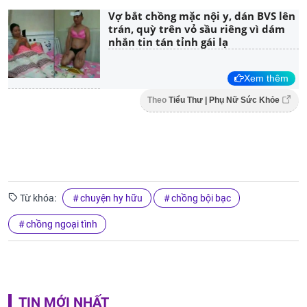
Vợ bắt chồng mặc nội y, dán BVS lên
trán, quỳ trên vỏ sầu riêng vì dám
nhắn tin tán tỉnh gái lạ
Xem thêm
Theo
Tiểu Thư | Phụ Nữ Sức Khỏe
Từ khóa:
chuyện hy hữu
chồng bội bạc
chồng ngoại tình
TIN MỚI NHẤT