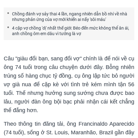
Chồng đánh vợ sảy thai 4 lần, ngang nhiên dẫn bồ nhí về nhà
nhưng phản ứng của vợ mới khiến ai nấy 'sôi máu'
4 cặp vợ chồng 'dị' nhất thế giới: Béo đến mức không thể ân ái,
anh chồng ôm em dâu vì tưởng là vợ
Câu "giàu đổi bạn, sang đổi vợ" chính là để nói về cụ
ông 74 tuổi trong câu chuyện dưới đây. Bỗng nhiên
trúng số hàng chục tỷ đồng, cụ ông lập tức bỏ người
vợ già nua để cặp kè với tình trẻ kém mình tận 56
tuổi. Thế nhưng hưởng sung sướng chưa được bao
lâu, người đàn ông bội bạc phải nhận cái kết chẳng
thể đắng hơn.
Theo thông tin đăng tải, ông Francinaldo Aparecido
(74 tuổi), sống ở St. Louis, Maranhão, Brazil gần đây