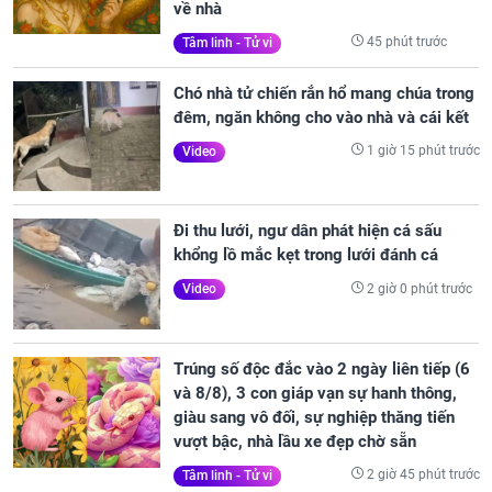
về nhà
45 phút trước
Tâm linh - Tử vi
Chó nhà tử chiến rắn hổ mang chúa trong
đêm, ngăn không cho vào nhà và cái kết
1 giờ 15 phút trước
Video
Đi thu lưới, ngư dân phát hiện cá sấu
khổng lồ mắc kẹt trong lưới đánh cá
2 giờ 0 phút trước
Video
Trúng số độc đắc vào 2 ngày liên tiếp (6
và 8/8), 3 con giáp vạn sự hanh thông,
giàu sang vô đối, sự nghiệp thăng tiến
vượt bậc, nhà lầu xe đẹp chờ sẵn
2 giờ 45 phút trước
Tâm linh - Tử vi