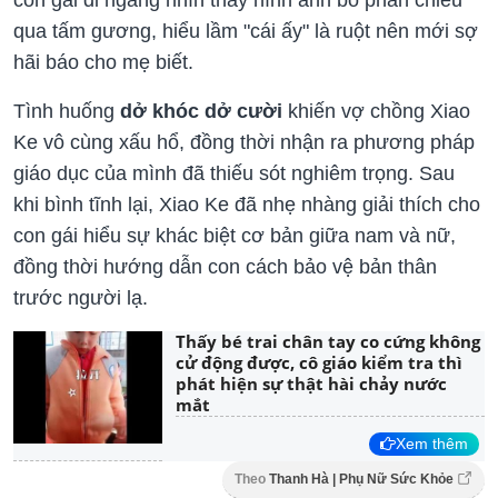
con gái đi ngang nhìn thấy hình ảnh bố phản chiếu
qua tấm gương, hiểu lầm "cái ấy" là ruột nên mới sợ
hãi báo cho mẹ biết.
Tình huống
dở khóc dở cười
khiến vợ chồng Xiao
Ke vô cùng xấu hổ, đồng thời nhận ra phương pháp
giáo dục của mình đã thiếu sót nghiêm trọng. Sau
khi bình tĩnh lại, Xiao Ke đã nhẹ nhàng giải thích cho
con gái hiểu sự khác biệt cơ bản giữa nam và nữ,
đồng thời hướng dẫn con cách bảo vệ bản thân
trước người lạ.
Thấy bé trai chân tay co cứng không
cử động được, cô giáo kiểm tra thì
phát hiện sự thật hài chảy nước
mắt
Xem thêm
Theo
Thanh Hà | Phụ Nữ Sức Khỏe