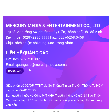
MERCURY MEDIA & ENTERTAINMENT CO., LTD
Trụ sở: 27 đường A4, phường Bảy Hiền, thành phố Hồ Chí Minh
Điện thoại: (028)-2236.9999 Fax: (028)-6268.0458
Chịu trách nhiệm nội dung: Đào Trọng Nhân
LIÊN HỆ QUẢNG CÁO
Hotline: 0909 750 307
Email:
quangcao@mercurymedia.com.vn
BẢNG GIÁ
Giấy phép số 02/GP-TTĐT do Sở Thông Tin và Truyền Thông Tp.HCM
cấp ngày 06/01/2025
Bản quyền thuộc về Công ty TNHH Truyền thông và giải trí Sao Thủy.
Cấm sao chép dưới mọi hình thức nếu không có sự chấp thuận bằng
văn bản.