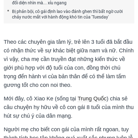
đối diện nhìn mà... xỉu ngang
Bị phản bội, cô gái định lao vào đánh ghen thì bất ngờ cười
chảy nước mắt với hành động khó tin của 'Tuesday'
Theo các chuyên gia tâm lý, trẻ lên 3 tuổi đã bắt đầu
có nhận thức về sự khác biệt giữa nam và nữ. Chính
vì vậy, cha mẹ cần truyền đạt những kiến thức về
giới phù hợp với độ tuổi của con, đồng thời chú
trọng đến hành vi của bản thân để có thể làm tấm
gương tốt cho con noi theo.
Mới đây, cô Xiao Ke (sống tại
Trung Quốc
) chia sẻ
câu chuyện hy hữu về cô con gái 8 tuổi của mình thu
hút sự chú ý của dân mạng.
Người mẹ cho biết con gái của mình rất ngoan, tuy
thành tích học tập không quá xuất sắc nhưng luôn lễ