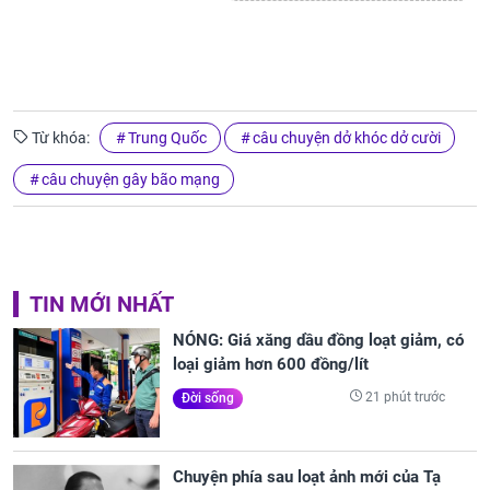
Từ khóa:
Trung Quốc
câu chuyện dở khóc dở cười
câu chuyện gây bão mạng
TIN MỚI NHẤT
NÓNG: Giá xăng dầu đồng loạt giảm, có
loại giảm hơn 600 đồng/lít
21 phút trước
Đời sống
Chuyện phía sau loạt ảnh mới của Tạ