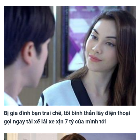
Bị gia đình bạn trai chê, tôi bình thản lấy điện thoại
gọi ngay tài xế lái xe xịn 7 tỷ của mình tới