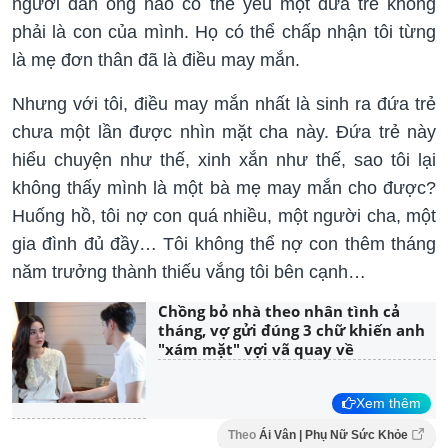
người đàn ông nào có thể yêu một đứa trẻ không
phải là con của mình. Họ có thể chấp nhận tôi từng
là mẹ đơn thân đã là điều may mắn.
Nhưng với tôi, điều may mắn nhất là sinh ra đứa trẻ
chưa một lần được nhìn mặt cha này. Đứa trẻ này
hiểu chuyện như thế, xinh xắn như thế, sao tôi lại
không thấy mình là một bà mẹ may mắn cho được?
Huống hồ, tôi nợ con quá nhiều, một người cha, một
gia đình đủ đầy… Tôi không thể nợ con thêm tháng
năm trưởng thành thiếu vắng tôi bên cạnh…
Chồng bỏ nhà theo nhân tình cả
tháng, vợ gửi đúng 3 chữ khiến anh
"xám mặt" vợi vã quay về
Xem thêm
Theo
Ái Vân | Phụ Nữ Sức Khỏe