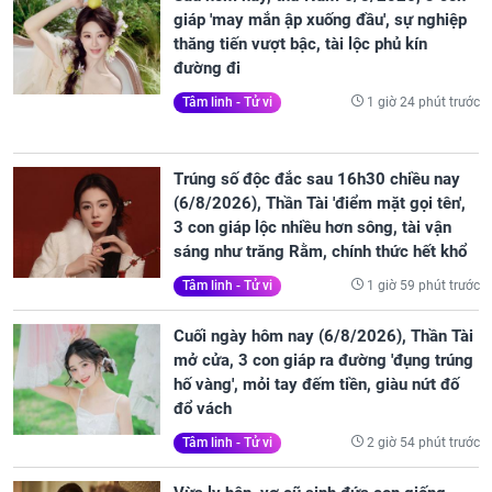
giáp 'may mắn ập xuống đầu', sự nghiệp
thăng tiến vượt bậc, tài lộc phủ kín
đường đi
1 giờ 24 phút trước
Tâm linh - Tử vi
Trúng số độc đắc sau 16h30 chiều nay
(6/8/2026), Thần Tài 'điểm mặt gọi tên',
3 con giáp lộc nhiều hơn sông, tài vận
sáng như trăng Rằm, chính thức hết khổ
1 giờ 59 phút trước
Tâm linh - Tử vi
Cuối ngày hôm nay (6/8/2026), Thần Tài
mở cửa, 3 con giáp ra đường 'đụng trúng
hố vàng', mỏi tay đếm tiền, giàu nứt đố
đổ vách
2 giờ 54 phút trước
Tâm linh - Tử vi