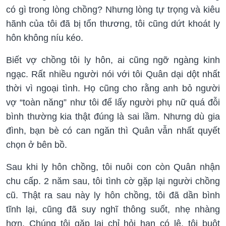
có gì trong lòng chồng? Nhưng lòng tự trọng và kiêu
hãnh của tôi đã bị tổn thương, tôi cũng dứt khoát ly
hôn không níu kéo.
Biết vợ chồng tôi ly hôn, ai cũng ngỡ ngàng kinh
ngạc. Rất nhiều người nói với tôi Quân dại dột nhất
thời vì ngoại tình. Họ cũng cho rằng anh bỏ người
vợ “toàn năng” như tôi để lấy người phụ nữ quá đỗi
bình thường kia thật đúng là sai lầm. Nhưng dù gia
đình, bạn bè có can ngăn thì Quân vẫn nhất quyết
chọn ở bên bồ.
Sau khi ly hôn chồng, tôi nuôi con còn Quân nhận
chu cấp. 2 năm sau, tôi tình cờ gặp lại người chồng
cũ. Thật ra sau này ly hôn chồng, tôi đã dần bình
tĩnh lại, cũng đã suy nghĩ thông suốt, nhẹ nhàng
hơn. Chúng tôi gặp lại chỉ hỏi han có lệ, tôi buột