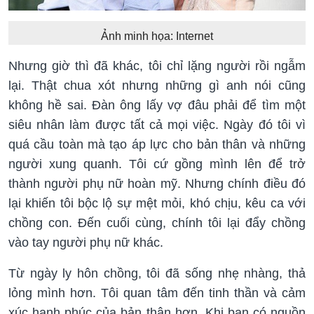
Ảnh minh họa: Internet
Nhưng giờ thì đã khác, tôi chỉ lặng người rồi ngẫm
lại. Thật chua xót nhưng những gì anh nói cũng
không hề sai. Đàn ông lấy vợ đâu phải để tìm một
siêu nhân làm được tất cả mọi việc. Ngày đó tôi vì
quá cầu toàn mà tạo áp lực cho bản thân và những
người xung quanh. Tôi cứ gồng mình lên để trở
thành người phụ nữ hoàn mỹ. Nhưng chính điều đó
lại khiến tôi bộc lộ sự mệt mỏi, khó chịu, kêu ca với
chồng con. Đến cuối cùng, chính tôi lại đẩy chồng
vào tay người phụ nữ khác.
Từ ngày ly hôn chồng, tôi đã sống nhẹ nhàng, thả
lỏng mình hơn. Tôi quan tâm đến tinh thần và cảm
xúc hạnh phúc của bản thân hơn. Khi bạn có nguồn