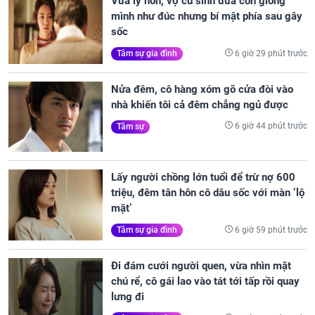
Vừa ly hôn, vợ cũ sinh đứa con giống
mình như đúc nhưng bí mật phía sau gây
sốc
6 giờ 29 phút trước
Tâm sự gia đình
Nửa đêm, cô hàng xóm gõ cửa đòi vào
nhà khiến tôi cả đêm chẳng ngủ được
6 giờ 44 phút trước
Tâm sự
Lấy người chồng lớn tuổi để trừ nợ 600
triệu, đêm tân hôn cô dâu sốc với màn ‘lộ
mặt’
6 giờ 59 phút trước
Tâm sự gia đình
Đi đám cưới người quen, vừa nhìn mặt
chú rể, cô gái lao vào tát tới tấp rồi quay
lưng đi