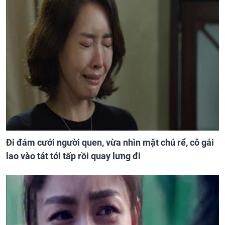
Đi đám cưới người quen, vừa nhìn mặt chú rể, cô gái
lao vào tát tới tấp rồi quay lưng đi