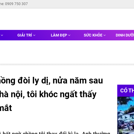
ine: 0909 750 307
G
GIẢI TRÍ
LÀM ĐẸP
SỨC KHỎE
DINH DƯ
ồng đòi ly dị, nửa năm sau
CÓ T
à nội, tôi khóc ngất thấy
mắt
ì bất ngờ chồng tôi thay đổi kì lạ. Anh thường