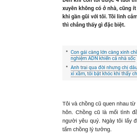
xuyên không có ở nhà, cũng ít 
khi gần gũi với tôi. Tôi linh c
thì chẳng thấy gì đặc biệt.
Con gái càng lớn càng xinh chồ
nghiệm ADN khiến cả nhà sốc
Anh trai qua đời nhưng chị dâ
xì xầm, tôi bật khóc khi thấy c
Tôi và chồng cũ quen nhau từ th
hôn. Chồng cũ là mối tình đ
người yêu quý. Ngày tôi lấy 
tấm chồng lý tưởng.