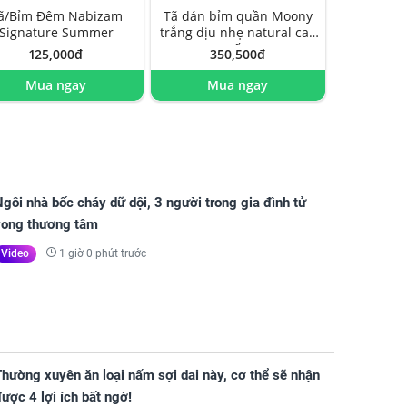
ã/Bỉm Đêm Nabizam
Tã dán bỉm quần Moony
Signature Summer
trắng dịu nhẹ natural cao
cấp
125,000đ
350,500đ
Mua ngay
Mua ngay
gôi nhà bốc cháy dữ dội, 3 người trong gia đình tử
vong thương tâm
1 giờ 0 phút trước
Video
hường xuyên ăn loại nấm sợi dai này, cơ thể sẽ nhận
ược 4 lợi ích bất ngờ!