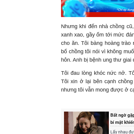
Nhưng khi đến nhà chồng cũ,
xanh xao, gầy ốm tới mức đán
cho ăn. Tôi bàng hoàng trào
bố chồng tôi nói vì không muố
hôn. Anh bị bệnh ung thư giai 
Tôi đau lòng khóc nức nở. T
Tôi xin ở lại bên cạnh chồn
nhưng tôi vẫn mong được ở cạ
Bất ngờ gặp 
bí mật khiế
Lấy nhau đượ