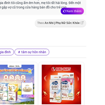
gia đình tôi cũng ấm êm hơn, mẹ tôi rất hài lòng. Đến một
 cờ gặp vợ cũ trong cửa hàng bán đồ cho trẻ con.
Xem thêm
Theo
An Nhi | Phụ Nữ Sức Khỏe
ia đình
tâm sự hôn nhân