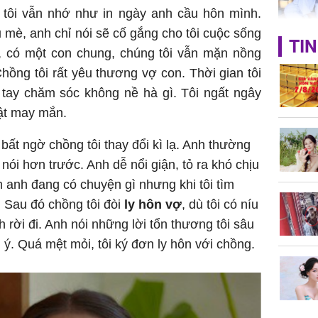
 tôi vẫn nhớ như in ngày anh cầu hôn mình.
mè, anh chỉ nói sẽ cố gắng cho tôi cuộc sống
TIN
u, có một con chung, chúng tôi vẫn mặn nồng
Phát hiệ
chuyện t
ồng tôi rất yêu thương vợ con. Thời gian tôi
tôi đòi 
 tay chăm sóc không nề hà gì. Tôi ngất ngây
sững sờ 
hật may mắn.
tôi buôn
 bất ngờ chồng tôi thay đổi kì lạ. Anh thường
nói hơn trước. Anh dễ nổi giận, tỏ ra khó chịu
Lý Liên K
ảm anh đang có chuyện gì nhưng khi tôi tìm
sau tin đ
. Sau đó chồng tôi đòi
ly hôn vợ
, dù tôi có níu
cởi áo c
h rời đi. Anh nói những lời tổn thương tôi sâu
khỏe
g ý. Quá mệt mỏi, tôi ký đơn ly hôn với chồng.