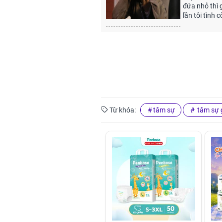
đứa nhỏ thì 
lần tôi tình
Từ khóa:
tâm sự
tâm sự g