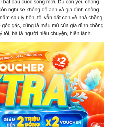
 đi bắt đầu cuộc sống mới. Dù còn yêu chồng
 còn nghĩ sẽ không để anh và gia đình chồng
ăm sau ly hôn, tôi vẫn dắt con về nhà chồng
ó gốc gác, cũng là máu mủ của gia đình chồng
tôi, bà là người hiểu chuyện, hiền lành.