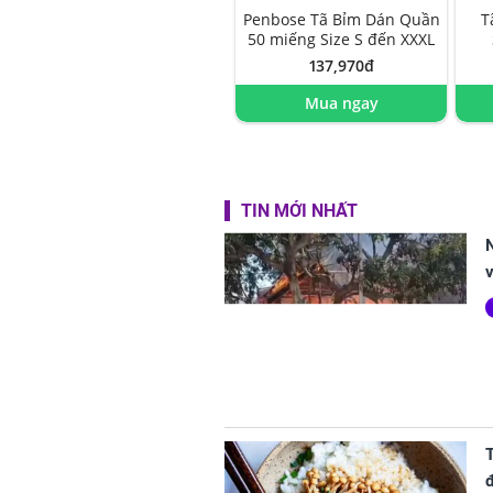
Penbose Tã Bỉm Dán Quần
T
50 miếng Size S đến XXXL
137,970đ
Mua ngay
TIN MỚI NHẤT
N
T
đ