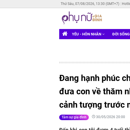
Thứ Sáu, 07/08/2026, 13:30 (GMT+7)
Hotl
YÊU - HÔN NHÂN
ĐỜI SỐN
Đang hạnh phúc ch
đưa con về thăm nh
cảnh tượng trước 
30/05/2026 20:00
Tâm sự gia đình
Đến khi con tôi được 4 tuổi th