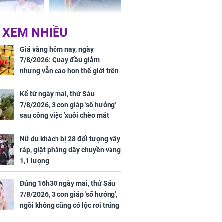
 XEM NHIỀU
n vợ giấu
Ngư dân mất tích đã
ừng có chồng,
được tìm thấy còn
Giá vàng hôm nay, ngày
ly hôn nhưng
sống sau 26 ngày lênh
7/8/2026: Quay đầu giảm
khi nghe mẹ
đênh trên biển Thái
nhưng vẫn cao hơn thế giới trên
g câu này
Bình Dương
7 triệu đồng
Kể từ ngày mai, thứ Sáu
7/8/2026, 3 con giáp 'số hưởng'
sau công việc 'xuôi chèo mát
iệt lên tiếng
mái', tiền tài 'thu về như nước',
ồn thay tim,
tình duyên viên mãn
Nữ du khách bị 28 đối tượng vây
hứng minh sức
ráp, giật phăng dây chuyền vàng
1,1 lượng
Đúng 16h30 ngày mai, thứ Sáu
7/8/2026, 3 con giáp 'số hưởng',
ngồi không cũng có lộc rơi trúng
đầu, vừa tránh được họa vừa có