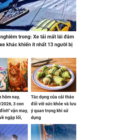
 nghiêm trong: Xe tải mất lái đâm
 xe khác khiến ít nhất 13 người bị
 hôm nay,
Tác dụng của cải thảo
/2026, 3 con
đối với sức khỏe và lưu
 đỉnh" vận may,
ý quan trọng khi sử
về ngập lối,
dụng
ấm no, tình
n mãn