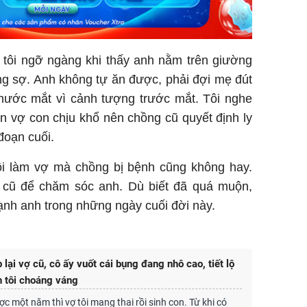
 tôi ngỡ ngàng khi thấy anh nằm trên giường
g sợ. Anh không tự ăn được, phải đợi mẹ đút
 nước mắt vì cảnh tượng trước mắt. Tôi nghe
n vợ con chịu khổ nên chồng cũ quyết định ly
đoạn cuối.
ôi làm vợ mà chồng bị bệnh cũng không hay.
g cũ để chăm sóc anh. Dù biết đã quá muộn,
nh anh trong những ngày cuối đời này.
lại vợ cũ, cô ấy vuốt cái bụng đang nhô cao, tiết lộ
n tôi choáng váng
c một năm thì vợ tôi mang thai rồi sinh con. Từ khi có