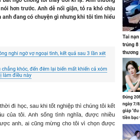
nói hơn trước. Anh dễ nổi giận, tỏ ra khó chịu
ảm anh đang có chuyện gì nhưng khi tôi tìm hiểu
Tai nạn
trúng 8
thương
ng nghi ngờ vợ ngoại tình, kết quả sau 3 lần xét
u chẳng khóc, đến đêm lại biến mất khiến cả xóm
hị làm điều này
Đúng 20h
ngày 7/8
ời đi học, sau khi tốt nghiệp thì chúng tôi kết
giáp "đu
ầu của tôi. Anh sống tình nghĩa, được nhiều
tiền bạc 
được anh, ai cũng mừng cho tôi vì chọn được
đón lộc 
tiền viê