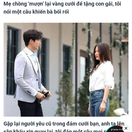
Mẹ chồng ‘mượn’ lại vàng cưới để tặng con gái, tôi
nói một câu khiến bà bối rối
Gặp lại người yêu cũ trong đám cưới bạn, anh ta lên
✕
sân khấu xin quay lại, tôi đáp một câu mọi người vỗ