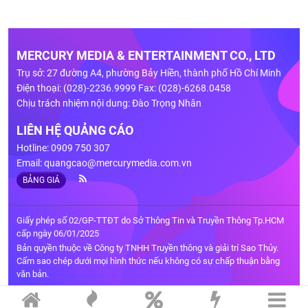
MERCURY MEDIA & ENTERTAINMENT CO., LTD
Trụ sở: 27 đường A4, phường Bảy Hiền, thành phố Hồ Chí Minh
Điện thoại: (028)-2236.9999 Fax: (028)-6268.0458
Chịu trách nhiệm nội dung: Đào Trọng Nhân
LIÊN HỆ QUẢNG CÁO
Hotline: 0909 750 307
Email:
quangcao@mercurymedia.com.vn
BẢNG GIÁ
Giấy phép số 02/GP-TTĐT do Sở Thông Tin và Truyền Thông Tp.HCM
cấp ngày 06/01/2025
Bản quyền thuộc về Công ty TNHH Truyền thông và giải trí Sao Thủy.
Cấm sao chép dưới mọi hình thức nếu không có sự chấp thuận bằng
văn bản.