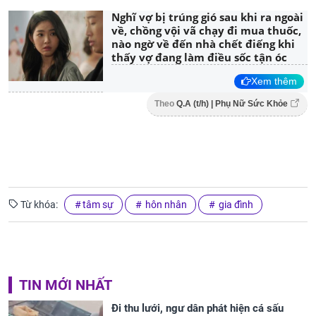
Nghĩ vợ bị trúng gió sau khi ra ngoài
về, chồng vội vã chạy đi mua thuốc,
nào ngờ về đến nhà chết điếng khi
thấy vợ đang làm điều sốc tận óc
Xem thêm
Theo
Q.A (t/h) | Phụ Nữ Sức Khỏe
Từ khóa:
tâm sự
hôn nhân
gia đình
TIN MỚI NHẤT
Đi thu lưới, ngư dân phát hiện cá sấu