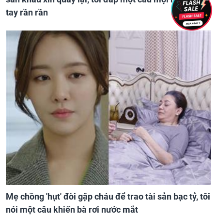
tay rần rần
Mẹ chồng 'hụt' đòi gặp cháu để trao tài sản bạc tỷ, tôi
nói một câu khiến bà rơi nước mắt