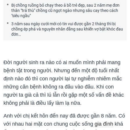
Bị chồng ruồng bỏ chạy theo ả bồ trẻ đẹp, sau 2 năm mẹ đơn
thân "trả thù" chồng cũ ngọt ngào nhưng sâu cay theo cách
"siêu ngầu"
3 năm sau ngày cưới mới có tin vui được gần 2 tháng thì bị
chồng ép phá và nguyên nhân đằng sau khiến vợ bật khóc đau
đớn…
Đời người sinh ra nào có ai muốn mình phải mang
bệnh tật trong người. Nhưng đến một độ tuổi nhất
định nào đó thì con người lại tự nghiễm nhiêm mắc
những căn bệnh không ra đâu vào đâu. Khi con
người ta già cả thì lú lẫn rồi gặp một số vấn đề khác
không phải là điều lấy làm lạ nữa.
Anh với chị kết hôn đến nay đã được gần 8 năm. Có
với nhau hai mặt con chung cuộc sống
gia đình
khá