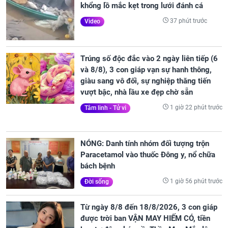
khổng lồ mắc kẹt trong lưới đánh cá
37 phút trước
Video
Trúng số độc đắc vào 2 ngày liên tiếp (6
và 8/8), 3 con giáp vạn sự hanh thông,
giàu sang vô đối, sự nghiệp thăng tiến
vượt bậc, nhà lầu xe đẹp chờ sẵn
1 giờ 22 phút trước
Tâm linh - Tử vi
NÓNG: Danh tính nhóm đối tượng trộn
Paracetamol vào thuốc Đông y, nổ chữa
bách bệnh
1 giờ 56 phút trước
Đời sống
Từ ngày 8/8 đến 18/8/2026, 3 con giáp
được trời ban VẬN MAY HIẾM CÓ, tiền