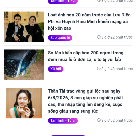
3 giờ 22 phút trước
Tâm linh - Tử vi
Loạt ảnh hơn 20 năm trước của Lưu Diệc
Phi và Huỳnh Hiểu Minh khiến mạng xã
hội xôn xao
3 giờ 22 phút trước
Sao quốc tế
Sơ tán khẩn cấp hơn 200 người trong
đêm mưa lũ ở Sơn La, ô tô bị vùi lấp
3 giờ 43 phút trước
Xã hội
Thần Tài trao vàng gửi lộc sau ngày
6/8/2026, 3 con giáp sự nghiệp phất
cao, thu nhập tăng lên đáng kể, cuộc
sống giàu sang sung túc
3 giờ 52 phút trước
Tâm linh - Tử vi