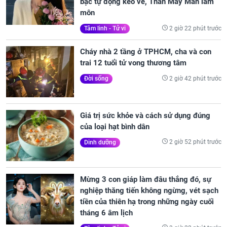
bạc tự động kéo về, Thần May Mắn lâm
môn
2 giờ 22 phút trước
Tâm linh - Tử vi
Cháy nhà 2 tầng ở TPHCM, cha và con
trai 12 tuổi tử vong thương tâm
2 giờ 42 phút trước
Đời sống
Giá trị sức khỏe và cách sử dụng đúng
của loại hạt bình dân
2 giờ 52 phút trước
Dinh dưỡng
Mừng 3 con giáp làm đâu thắng đó, sự
nghiệp thăng tiến không ngừng, vét sạch
tiền của thiên hạ trong những ngày cuối
tháng 6 âm lịch