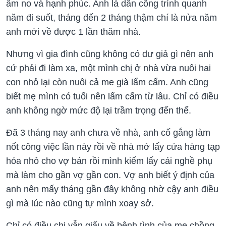
ấm no và hạnh phúc. Anh là dân công trình quanh
năm đi suốt, tháng đến 2 tháng thậm chí là nửa năm
anh mới về được 1 lần thăm nhà.
Nhưng vì gia đình cũng không có dư giả gì nên anh
cứ phải đi làm xa, một mình chị ở nhà vừa nuôi hai
con nhỏ lại còn nuôi cả me già lẩm cẩm. Anh cũng
biết mẹ mình có tuổi nên lẩm cẩm từ lâu. Chỉ có điều
anh không ngờ mức độ lại trầm trọng đến thế.
Đã 3 tháng nay anh chưa về nhà, anh cố gắng làm
nốt công việc lần này rồi về nhà mở lấy cửa hàng tạp
hóa nhỏ cho vợ bán rồi mình kiếm lấy cái nghề phụ
mà làm cho gần vợ gần con. Vợ anh biết ý định của
anh nên mấy tháng gần đây không nhờ cậy anh điều
gì mà lúc nào cũng tự mình xoay sở.
Chỉ có điều chị vẫn giấu về bệnh tình của mẹ chồng