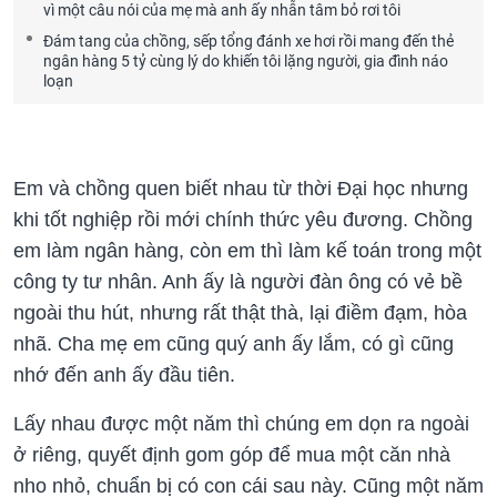
vì một câu nói của mẹ mà anh ấy nhẫn tâm bỏ rơi tôi
Đám tang của chồng, sếp tổng đánh xe hơi rồi mang đến thẻ
ngân hàng 5 tỷ cùng lý do khiến tôi lặng người, gia đình náo
loạn
Em và chồng quen biết nhau từ thời Đại học nhưng
khi tốt nghiệp rồi mới chính thức yêu đương. Chồng
em làm ngân hàng, còn em thì làm kế toán trong một
công ty tư nhân. Anh ấy là người đàn ông có vẻ bề
ngoài thu hút, nhưng rất thật thà, lại điềm đạm, hòa
nhã. Cha mẹ em cũng quý anh ấy lắm, có gì cũng
nhớ đến anh ấy đầu tiên.
Lấy nhau được một năm thì chúng em dọn ra ngoài
ở riêng, quyết định gom góp để mua một căn nhà
nho nhỏ, chuẩn bị có con cái sau này. Cũng một năm