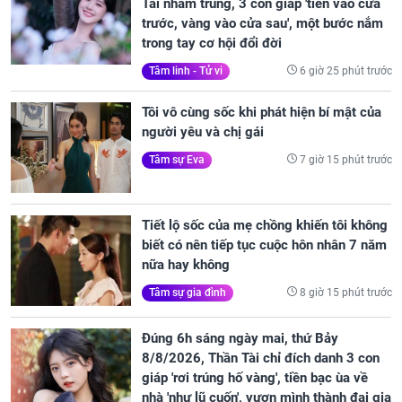
Tài nhắm trúng, 3 con giáp 'tiền vào cửa
trước, vàng vào cửa sau', một bước nắm
trong tay cơ hội đổi đời
6 giờ 25 phút trước
Tâm linh - Tử vi
Tôi vô cùng sốc khi phát hiện bí mật của
người yêu và chị gái
7 giờ 15 phút trước
Tâm sự Eva
Tiết lộ sốc của mẹ chồng khiến tôi không
biết có nên tiếp tục cuộc hôn nhân 7 năm
nữa hay không
8 giờ 15 phút trước
Tâm sự gia đình
Đúng 6h sáng ngày mai, thứ Bảy
8/8/2026, Thần Tài chỉ đích danh 3 con
giáp 'rơi trúng hố vàng', tiền bạc ùa về
nhà 'như lũ cuốn', vươn mình thành đại gia