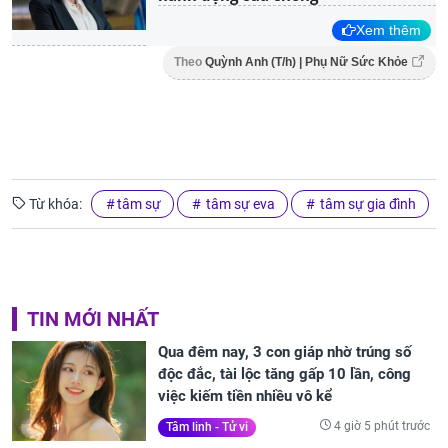
Xem thêm
Theo
Quỳnh Anh (T/h) | Phụ Nữ Sức Khỏe
Từ khóa:
tâm sự
tâm sự eva
tâm sự gia đình
TIN MỚI NHẤT
Qua đêm nay, 3 con giáp nhờ trúng số
độc đắc, tài lộc tăng gấp 10 lần, công
việc kiếm tiền nhiều vô kể
4 giờ 5 phút trước
Tâm linh - Tử vi