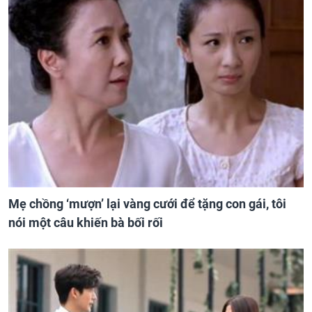
Mẹ chồng ‘mượn’ lại vàng cưới để tặng con gái, tôi
nói một câu khiến bà bối rối