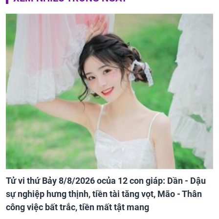
Tử vi thứ Bảy 8/8/2026 ocủa 12 con giáp: Dần - Dậu
sự nghiệp hưng thịnh, tiền tài tăng vọt, Mão - Thân
công việc bất trắc, tiền mất tật mang