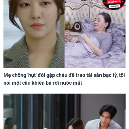
Mẹ chồng 'hụt' đòi gặp cháu để trao tài sản bạc tỷ, tôi
nói một câu khiến bà rơi nước mắt