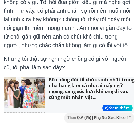
không có ý gì. Tôi hỏi đùa giỡn kiểu gì mà nghe gợi
tình như vậy, có phải anh chán vợ rồi nên muốn nối
lại tình xưa hay không? Chồng tôi thấy tôi ngày một
nổi giận thì mềm mỏng năn nỉ. Anh nói vì gần đây tôi
từ chối gần gũi nên anh có chút khó chịu trong
người, nhưng chắc chắn không làm gì có lỗi với tôi.
Nhưng tôi thật sự nghi ngờ chồng có gì với người
cũ, tôi phải làm sao đây?
Bố chồng đòi tổ chức sinh nhật trong
nhà hàng làm cả nhà ai nấy ngỡ
ngàng, càng sốc hơn khi ông đi vào
cùng một nhân vật…
Xem thêm
Theo
Q.A (t/h) | Phụ Nữ Sức Khỏe