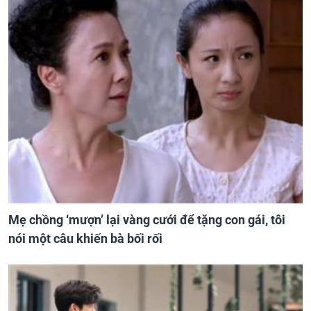
Mẹ chồng ‘mượn’ lại vàng cưới để tặng con gái, tôi
nói một câu khiến bà bối rối