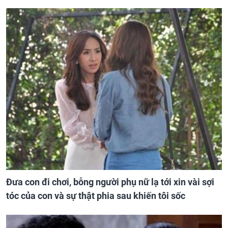
Đưa con đi chơi, bỗng người phụ nữ lạ tới xin vài sợi
tóc của con và sự thật phia sau khiến tôi sốc