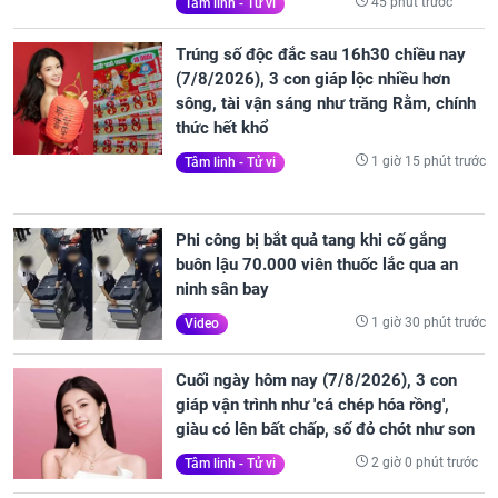
45 phút trước
Tâm linh - Tử vi
Trúng số độc đắc sau 16h30 chiều nay
(7/8/2026), 3 con giáp lộc nhiều hơn
sông, tài vận sáng như trăng Rằm, chính
thức hết khổ
1 giờ 15 phút trước
Tâm linh - Tử vi
Phi công bị bắt quả tang khi cố gắng
buôn lậu 70.000 viên thuốc lắc qua an
ninh sân bay
1 giờ 30 phút trước
Video
Cuối ngày hôm nay (7/8/2026), 3 con
giáp vận trình như 'cá chép hóa rồng',
giàu có lên bất chấp, số đỏ chót như son
2 giờ 0 phút trước
Tâm linh - Tử vi