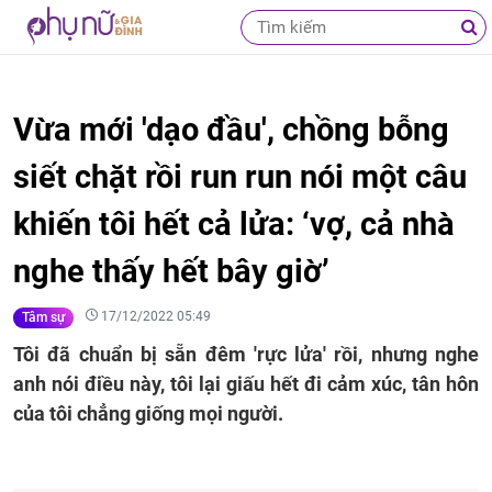
Vừa mới 'dạo đầu', chồng bỗng
siết chặt rồi run run nói một câu
khiến tôi hết cả lửa: ‘vợ, cả nhà
nghe thấy hết bây giờ’
17/12/2022 05:49
Tâm sự
Tôi đã chuẩn bị sẵn đêm 'rực lửa' rồi, nhưng nghe
anh nói điều này, tôi lại giấu hết đi cảm xúc, tân hôn
của tôi chẳng giống mọi người.