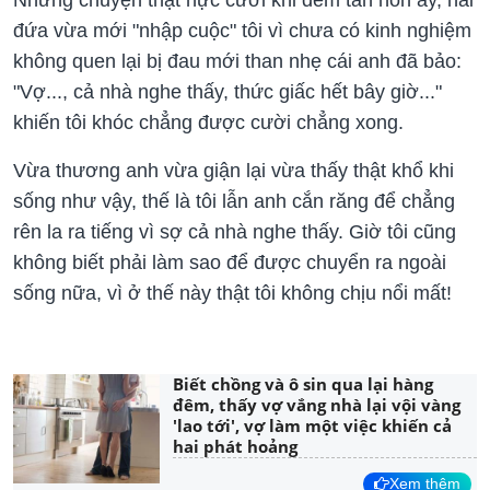
đứa vừa mới "nhập cuộc" tôi vì chưa có kinh nghiệm
không quen lại bị đau mới than nhẹ cái anh đã bảo:
"Vợ..., cả nhà nghe thấy, thức giấc hết bây giờ..."
khiến tôi khóc chẳng được cười chẳng xong.
Vừa thương anh vừa giận lại vừa thấy thật khổ khi
sống như vậy, thế là tôi lẫn anh cắn răng để chẳng
rên la ra tiếng vì sợ cả nhà nghe thấy. Giờ tôi cũng
không biết phải làm sao để được chuyển ra ngoài
sống nữa, vì ở thế này thật tôi không chịu nổi mất!
Biết chồng và ô sin qua lại hàng
đêm, thấy vợ vắng nhà lại vội vàng
'lao tới', vợ làm một việc khiến cả
hai phát hoảng
Xem thêm