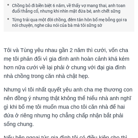
Chồng bỏ đi biền biệt 6 năm, về thấy vợ mang thai, anh toan
đuổi thẳng cổ, nhưng khi nhìn mặt đứa bé, anh chết sững
Từng trải qua một đời chồng, đêm tân hôn bố mẹ bỗng gọi ra
nói chuyện, nghe câu nói của bà mà tôi sững sờ
Tôi và Tùng yêu nhau gần 2 năm thì cưới, vốn cha
mẹ tôi phản đối vì gia đình anh hoàn cảnh khá kém
hơn nữa cưới về lại phải ở chung với đại gia đình
nhà chồng trong căn nhà chật hẹp.
Nhưng vì tôi nhất quyết yêu anh cha mẹ thương con
nên đồng ý nhưng thật không thể hiểu nhà anh nghĩ
gì khi bố mẹ tôi muốn mua cho tôi căn nhà để hai
đứa ở riêng nhưng họ chẳng chấp nhận bắt phải
sống chung.
Nếu bên ngoại tức gia đình tôi có điều kiện cho thì