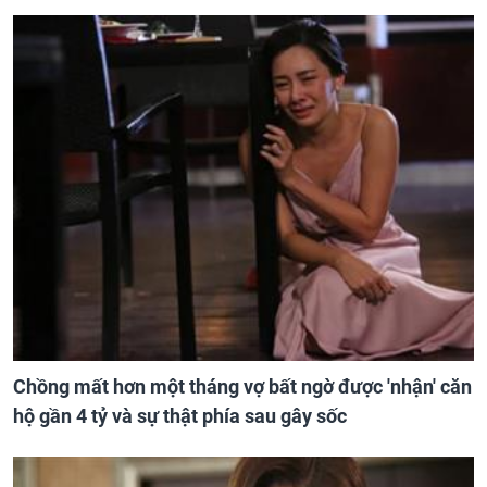
Chồng mất hơn một tháng vợ bất ngờ được 'nhận' căn
hộ gần 4 tỷ và sự thật phía sau gây sốc