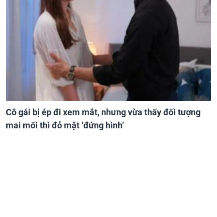
Cô gái bị ép đi xem mắt, nhưng vừa thấy đối tượng
mai mối thì đỏ mặt ‘đứng hình’