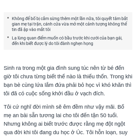
Không để bố bị cắm sừng thêm một lần nữa, tôi quyết tâm bắt
gian mẹ tại trận, cánh cửa vừa mở một cảnh tượng không thể
tin đã ập vào mắt tôi
Lạ lùng quan điểm muốn có bầu trước khi cưới của bạn gái,
đến khi biết được lý do tôi đành nghẹn họng
Sinh ra trong một gia đình sung túc nên từ bé đến
giờ tôi chưa từng biết thế nào là thiếu thốn. Trong khi
bạn bè cùng lứa lắm đứa phải bỏ học vì khó khăn thì
tôi đã có cuộc sống khởi đầu ở vạch đích.
Tôi cứ nghĩ đời mình sẽ êm đềm như vậy mãi. Bố
mẹ an bài sẵn tương lai cho tôi đến tận 50 tuổi.
Nhưng không ai biết trước được rằng mẹ đột ngột
qua đời khi tôi đang du học ở Úc. Tôi hỗn loạn, suy