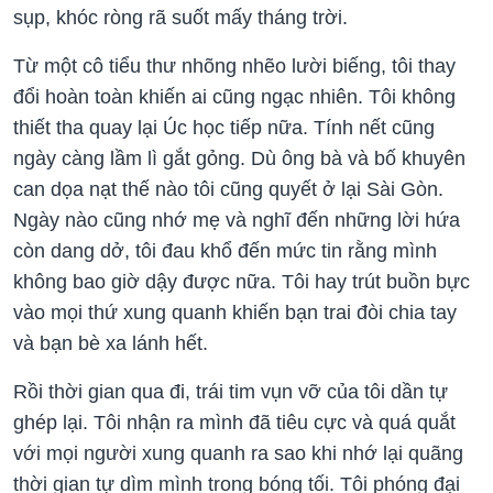
sụp, khóc ròng rã suốt mấy tháng trời.
Từ một cô tiểu thư nhõng nhẽo lười biếng, tôi thay
đổi hoàn toàn khiến ai cũng ngạc nhiên. Tôi không
thiết tha quay lại Úc học tiếp nữa. Tính nết cũng
ngày càng lầm lì gắt gỏng. Dù ông bà và bố khuyên
can dọa nạt thế nào tôi cũng quyết ở lại Sài Gòn.
Ngày nào cũng nhớ mẹ và nghĩ đến những lời hứa
còn dang dở, tôi đau khổ đến mức tin rằng mình
không bao giờ dậy được nữa. Tôi hay trút buồn bực
vào mọi thứ xung quanh khiến bạn trai đòi chia tay
và bạn bè xa lánh hết.
Rồi thời gian qua đi, trái tim vụn vỡ của tôi dần tự
ghép lại. Tôi nhận ra mình đã tiêu cực và quá quắt
với mọi người xung quanh ra sao khi nhớ lại quãng
thời gian tự dìm mình trong bóng tối. Tôi phóng đại