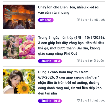
Cháy lớn chợ Biên Hòa, nhiều ki-ốt rơi
vào cảnh tan hoang
1 giờ 45 phút trước
Đời sống
Trong 5 ngày liên tiếp (6/8 - 10/8/2026),
3 con giáp két đầy vàng bạc, tiền tài tiêu
thả ga, một bước thành Đại Gia, không
giàu sang cũng Phú Quý
2 giờ 1 phút trước
Tâm linh - Tử vi
Đúng 12h45 hôm nay, thứ Năm
6/8/2026, 3 con giáp 'sướng như tiên',
nhận tiền từ trên trời rơi xuống, đường
công danh rộng mở, tin vui liên tiếp kéo
đến tận nhà
2 giờ 31 phút trước
Tâm linh - Tử vi