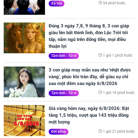
54 phút trước
Xã hội
Đúng 3 ngày 7,8, 9 tháng 8, 3 con giáp
giàu lên bất thình lình, đón Lộc Trời tới
tấp, nằm ngủ trên đống tiền, mọi điều
thuận lợi
1 giờ 1 phút trước
Tâm linh - Tử vi
3 con giáp may mắn sau như 'nhặt được
vàng', phúc khí tràn đầy, dễ giàu sụ chỉ
sau một đêm sau ngày 6/8/2026
1 giờ 16 phút trước
Tâm linh - Tử vi
Giá vàng hôm nay, ngày 6/8/2026: Bật
tăng 1,5 triệu, vượt qua 143 triệu đồng
một lượng
1 giờ 21 phút trước
Đời sống