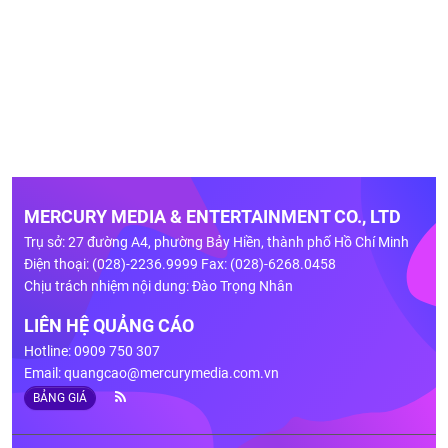
MERCURY MEDIA & ENTERTAINMENT CO., LTD
Trụ sở: 27 đường A4, phường Bảy Hiền, thành phố Hồ Chí Minh
Điện thoại: (028)-2236.9999 Fax: (028)-6268.0458
Chịu trách nhiệm nội dung: Đào Trọng Nhân
LIÊN HỆ QUẢNG CÁO
Hotline: 0909 750 307
Email:
quangcao@mercurymedia.com.vn
BẢNG GIÁ