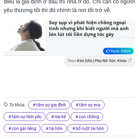
điều là gia đình ở đâu thì nhà ở đó. Chỉ cần có người
yêu thương tôi thì đó chính là nơi tôi trở về.
Suy sụp vì phát hiện chồng ngoại
tình nhưng khi biết người mà anh
lén lút tôi liền dựng tóc gáy
Xem thêm
Theo
Kim (t/h) | Phụ Nữ Sức Khỏe
Từ khóa:
tâm sự gia đình
tâm sự eva
tâm sự tình yêu
mẹ kế
con chồng
con gái riêng
tái hôn
bố ruột tái hôn