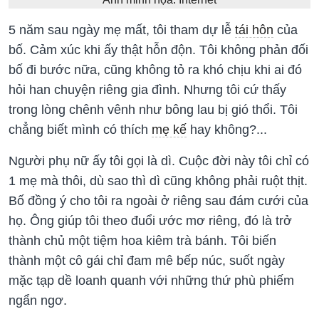
5 năm sau ngày mẹ mất, tôi tham dự lễ
tái hôn
của
bố. Cảm xúc khi ấy thật hỗn độn. Tôi không phản đối
bố đi bước nữa, cũng không tỏ ra khó chịu khi ai đó
hỏi han chuyện riêng gia đình. Nhưng tôi cứ thấy
trong lòng chênh vênh như bông lau bị gió thổi. Tôi
chẳng biết mình có thích
mẹ kế
hay không?...
Người phụ nữ ấy tôi gọi là dì. Cuộc đời này tôi chỉ có
1 mẹ mà thôi, dù sao thì dì cũng không phải ruột thịt.
Bố đồng ý cho tôi ra ngoài ở riêng sau đám cưới của
họ. Ông giúp tôi theo đuổi ước mơ riêng, đó là trở
thành chủ một tiệm hoa kiêm trà bánh. Tôi biến
thành một cô gái chỉ đam mê bếp núc, suốt ngày
mặc tạp dề loanh quanh với những thứ phù phiếm
ngẩn ngơ.