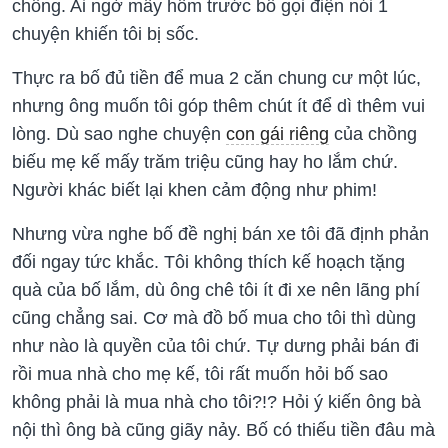
chồng. Ai ngờ mấy hôm trước bố gọi điện nói 1
chuyện khiến tôi bị sốc.
Thực ra bố đủ tiền để mua 2 căn chung cư một lúc,
nhưng ông muốn tôi góp thêm chút ít để dì thêm vui
lòng. Dù sao nghe chuyện
con gái riêng
của chồng
biếu mẹ kế mấy trăm triệu cũng hay ho lắm chứ.
Người khác biết lại khen cảm động như phim!
Nhưng vừa nghe bố đề nghị bán xe tôi đã định phản
đối ngay tức khắc. Tôi không thích kế hoạch tặng
quà của bố lắm, dù ông chê tôi ít đi xe nên lãng phí
cũng chẳng sai. Cơ mà đồ bố mua cho tôi thì dùng
như nào là quyền của tôi chứ. Tự dưng phải bán đi
rồi mua nhà cho mẹ kế, tôi rất muốn hỏi bố sao
không phải là mua nhà cho tôi?!? Hỏi ý kiến ông bà
nội thì ông bà cũng giãy nảy. Bố có thiếu tiền đâu mà