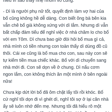
hiểu vì sao thấy nhẹ nhõm vô cùng.
- Dì là người phụ nữ tốt, quyết định làm vợ hai của
bố cũng không hề dễ dàng. Con biết ông bà bên kia
vẫn chê bố già không xứng với dì lắm. Nhưng dì vẫn
bất chấp đàm tiếu để nghỉ việc ở nhà chăm lo cho bố
với em Tôm. Dì chưa bao giờ đòi hỏi bố mua gì cả,
nhà mình có tiền nhưng con toàn thấy dì dùng đồ cũ
thôi. Cái xe cũng là bố mua cho con, sau này con sẽ
tự kiếm tiền mua chiếc khác. Bố với dì chuyển sang
nhà mới đi. Con sẽ dọn về ở chung. Dì nấu cơm
ngon lắm, con không thích ăn một mình ở bên ngoài
nữa!
Chưa kịp dứt lời bố đã ôm chặt lấy tôi rồi khóc. Bố
cứ nghĩ tôi dọn đi vì ghét dì, nghĩ tôi sợ ở lại căn nhà
ấy sẽ luôn nhớ đến mẹ. Nhưng tôi đã hiểu rõ một