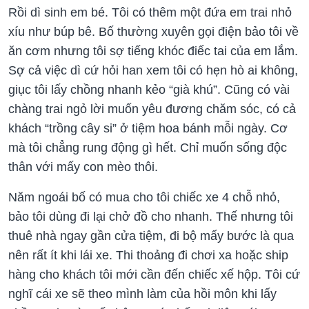
Rồi dì sinh em bé. Tôi có thêm một đứa em trai nhỏ
xíu như búp bê. Bố thường xuyên gọi điện bảo tôi về
ăn cơm nhưng tôi sợ tiếng khóc điếc tai của em lắm.
Sợ cả việc dì cứ hỏi han xem tôi có hẹn hò ai không,
giục tôi lấy chồng nhanh kẻo “già khú”. Cũng có vài
chàng trai ngỏ lời muốn yêu đương chăm sóc, có cả
khách “trồng cây si” ở tiệm hoa bánh mỗi ngày. Cơ
mà tôi chẳng rung động gì hết. Chỉ muốn sống độc
thân với mấy con mèo thôi.
Năm ngoái bố có mua cho tôi chiếc xe 4 chỗ nhỏ,
bảo tôi dùng đi lại chở đồ cho nhanh. Thế nhưng tôi
thuê nhà ngay gần cửa tiệm, đi bộ mấy bước là qua
nên rất ít khi lái xe. Thi thoảng đi chơi xa hoặc ship
hàng cho khách tôi mới cần đến chiếc xế hộp. Tôi cứ
nghĩ cái xe sẽ theo mình làm của hồi môn khi lấy