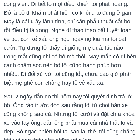
công viên. Dì tiết lộ một điều khiến tôi phát hoảng.
Đó là bố đi khám phát hiện có khối u to đùng ở gan.
May là cái u ấy lành tính, chỉ cần phẫu thuật cắt bỏ
rồi điều trị là xong. Nghe dì thao thao bất tuyệt toàn
về bố, còn kể xấu ông ngủ ngáy nọ kia mà tôi bật
cười. Tự dưng tôi thấy dì giống mẹ quá, lúc nào
trong mắt cũng chỉ có bố mà thôi. May mắn có dì bên
cạnh chăm sóc nên bố tôi cũng hạnh phúc hơn
nhiều. Dì đối xử với tôi cũng tốt, chưa bao giờ phân
biệt mẹ ghẻ con chồng hay tỏ vẻ xấu xa.
Sau 2 ngày đắn đo thì hôm nay tôi quyết định trả lời
bố. Ông rào trước đón sau rằng tôi từ chối bán xe
cũng không sao cả. Nhưng tôi cười và đặt chìa khóa
xe vào tay ông, dặn ông phải mua cái nhà thật to và
đẹp. Bố ngạc nhiên hỏi tại sao lại thế, tôi cũng chẳng