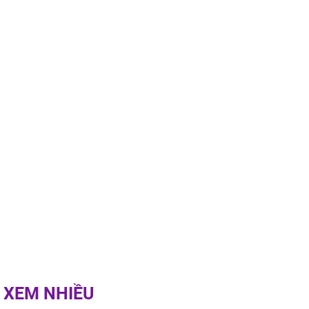
ai này, cơ thể
được 4 lợi ích
 XEM NHIỀU