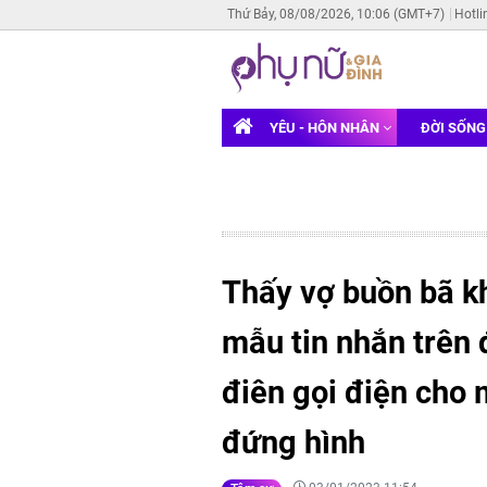
Thứ Bảy, 08/08/2026, 10:06 (GMT+7)
Hotli
YÊU - HÔN NHÂN
ĐỜI SỐN
Thấy vợ buồn bã k
mẫu tin nhắn trên 
điên gọi điện cho 
đứng hình