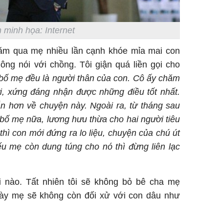
 minh họa: Internet
năm qua mẹ nhiều lần cạnh khóe mỉa mai con
ng nói với chồng. Tôi giận quá liền gọi cho
bố mẹ đều là người thân của con. Cô ấy chăm
ời, xứng đáng nhận được những điều tốt nhất.
n hơn về chuyện này. Ngoài ra, từ tháng sau
 bố mẹ nữa, lương hưu thừa cho hai người tiêu
 thì con mới đứng ra lo liệu, chuyện của chú út
u mẹ còn dung túng cho nó thì đừng liên lạc
ời nào. Tất nhiên tôi sẽ không bỏ bê cha mẹ
ày mẹ sẽ không còn đối xử với con dâu như