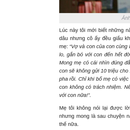
Ảnh
Lúc này tôi mới biết những 
dâu nhưng cô ấy đều giấu khô
mẹ:
“Vợ và con của con cùng 
lo, gắn bó với con đến hết đ
Mong mẹ có cái nhìn đúng đắ
con sẽ không gửi 10 triệu cho
pha rồi. Chỉ khi bố mẹ có việc
con không có trách nhiệm. Nế
với con nữa!”.
Mẹ tôi không nói lại được l
nhưng mong là sau chuyện n
thế nữa.