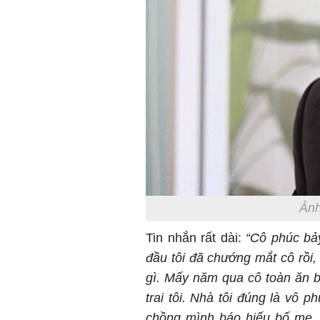
Ảnh
Tin nhắn rất dài:
“Cô phúc bảy
đầu tôi đã chướng mắt cô rồi, 
gì. Mấy năm qua cô toàn ăn 
trai tôi. Nhà tôi đúng là vô
chồng mình báo hiếu bố mẹ, g