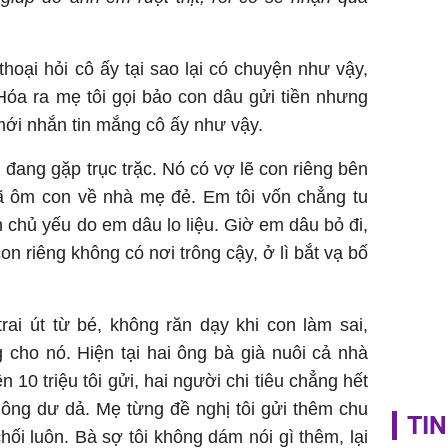
nấm sợi d
sẽ nhận 
bất ngờ!
thoại hỏi cô ấy tại sao lại có chuyện như vậy,
Hóa ra mẹ tôi gọi bảo con dâu gửi tiền nhưng
mới nhắn tin mắng cô ấy như vậy.
 đang gặp trục trặc. Nó có vợ lẽ con riêng bên
ã ôm con về nhà mẹ đẻ. Em tôi vốn chẳng tu
on chủ yếu do em dâu lo liệu. Giờ em dâu bỏ đi,
n riêng không có nơi trông cậy, ở lì bắt vạ bố
rai út từ bé, không răn dạy khi con làm sai,
 cho nó. Hiện tại hai ông bà già nuôi cả nhà
 10 triệu tôi gửi, hai người chi tiêu chẳng hết
hông dư dả. Mẹ từng đề nghị tôi gửi thêm chu
TIN
hối luôn. Bà sợ tôi không dám nói gì thêm, lại