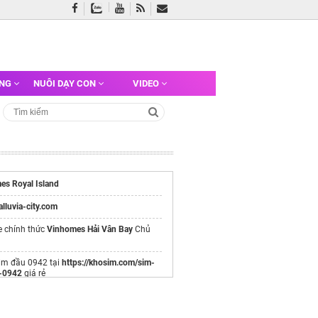
ỠNG
NUÔI DẠY CON
VIDEO
es Royal Island
/alluvia-city.com
e chính thức
Vinhomes Hải Vân Bay
Chủ
im đầu 0942 tại
https://khosim.com/sim-
-0942
giá rẻ
y.vn
Hệ thống bán lẻ Điện Thoại