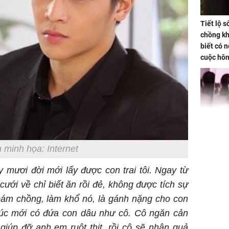
Tiết lộ 
chồng kh
biết có n
cuộc hô
nữa hay
Triệu Lộ
phá khỏi
 minh họa: Internet
 mươi đời mới lấy được con trai tôi. Ngay từ
cưới về chỉ biết ăn rồi đẻ, không được tích sự
bám chồng, làm khổ nó, là gánh nặng cho con
 phúc mới có đứa con dâu như cô. Cô ngăn cản
Thường x
iúp đỡ anh em ruột thịt, rồi cô sẽ nhận quả