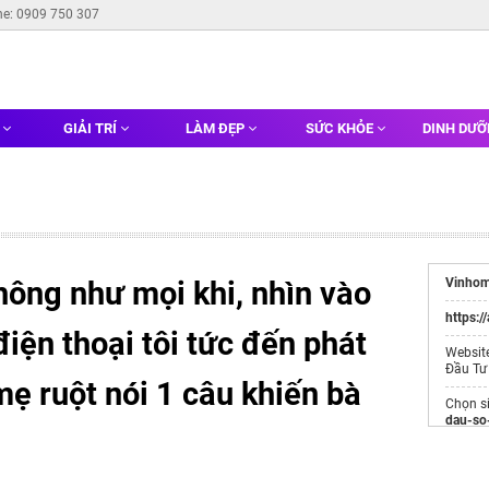
ne: 0909 750 307
G
GIẢI TRÍ
LÀM ĐẸP
SỨC KHỎE
DINH DƯ
hông như mọi khi, nhìn vào
Vinhom
https:/
điện thoại tôi tức đến phát
Websit
Đầu Tư
mẹ ruột nói 1 câu khiến bà
Chọn s
dau-so
Clickbu