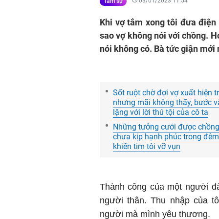
03/01/2023 11:54
Tâm sự
Khi vợ tắm xong tôi đưa điện 
sao vợ không nói với chồng. H
nói không có. Bà tức giận mới
Sốt ruột chờ đợi vợ xuất hiện
nhưng mãi không thấy, bước và
lặng với lời thú tội của cô ta
Những tưởng cưới được chồng 
chưa kịp hạnh phúc trong đêm 
khiến tim tôi vỡ vụn
Thành công của một người đà
người thân. Thu nhập của tô
người mà mình yêu thương.