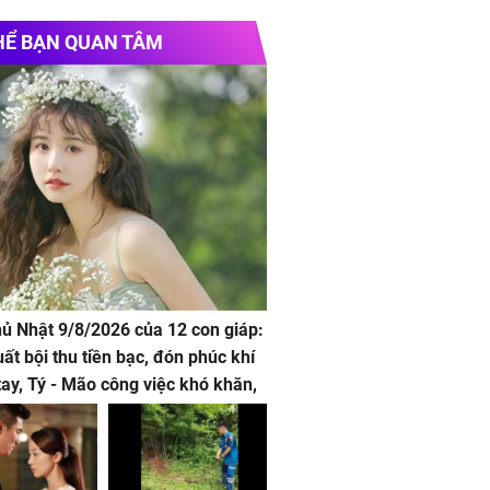
HỂ BẠN QUAN TÂM
hủ Nhật 9/8/2026 của 12 con giáp:
uất bội thu tiền bạc, đón phúc khí
tay, Tý - Mão công việc khó khăn,
 đội nón ra đi