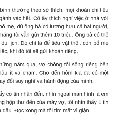
bình thường theo sở thích, mọi khoản chi tiêu
i gánh vác hết. Cô ấy thích nghỉ việc ở nhà với
 bố mẹ, dù ông bà có lương hưu cả hai người,
tháng tôi vẫn gửi thêm 10 triệu. Ông bà có thể
du lịch. Đó chỉ là để tiêu vặt thôi, còn bố mẹ
ệc, khi đó tôi sẽ gửi khoản riêng.
những năm qua, vợ chồng tôi sống riêng bên
dâu ít va chạm. Cho đến hôm kia đã có một
thay đổi suy nghĩ và hành động của mình.
 ấy có tin nhắn đến, nhìn ngoài màn hình là em
ng hộp thư đến của máy vợ, tôi nhìn thấy 1 tin
dâu. Đọc xong mà tôi tím mặt vì giận.