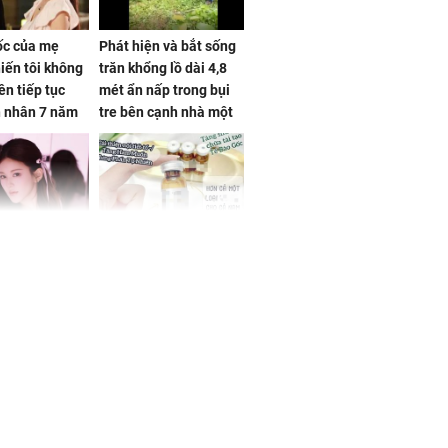
sốc của mẹ
Phát hiện và bắt sống
iến tôi không
trăn khổng lồ dài 4,8
ên tiếp tục
mét ẩn nấp trong bụi
n nhân 7 năm
tre bên cạnh nhà một
 không
cụ bà
 Tư muốn bứt
NÓNG: Bộ Y tế chưa
 vùng an toàn
cấp phép cho sản
phẩm làm đẹp từ tế
bào gốc người
uyên ăn loại