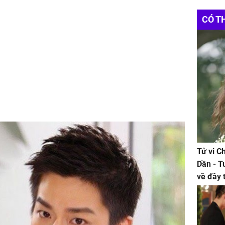
CÓ T
Tử vi C
Dần - T
về đầy 
tiền bạc