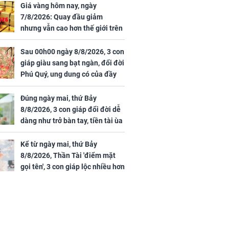
Giá vàng hôm nay, ngày
7/8/2026: Quay đầu giảm
nhưng vẫn cao hơn thế giới trên
7 triệu đồng
Sau 00h00 ngày 8/8/2026, 3 con
giáp giàu sang bạt ngàn, đổi đời
Phú Quý, ung dung có của đầy
nhà, ngày càng hưng thịnh sung
túc
Đúng ngày mai, thứ Bảy
8/8/2026, 3 con giáp đổi đời dễ
dàng như trở bàn tay, tiền tài ùa
tới, ngồi không lộc cũng đến,
phú quý theo tới già
Kể từ ngày mai, thứ Bảy
8/8/2026, Thần Tài 'điểm mặt
gọi tên', 3 con giáp lộc nhiều hơn
sông, tài vận sáng như trăng
Rằm, chính thức hết khổ