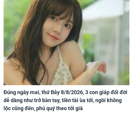
Đúng ngày mai, thứ Bảy 8/8/2026, 3 con giáp đổi đời
dễ dàng như trở bàn tay, tiền tài ùa tới, ngồi không
lộc cũng đến, phú quý theo tới già