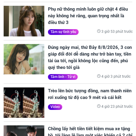
Phụ nữ thông minh luôn giữ chặt 4 điều
này không hé răng, quan trọng nhất là
điều thứ 3
3 giờ 53 phút trước
Tâm sự tình yêu
Đúng ngày mai, thứ Bảy 8/8/2026, 3 con
giáp đổi đời dễ dàng như trở bàn tay, tiền
tài ùa tới, ngồi không lộc cũng đến, phú
quý theo tới già
4 giờ 3 phút trước
Tâm linh - Tử vi
Trèo lên bức tượng đồng, nam thanh niên
rơi xuống từ độ cao 9 mét và cái kết
4 giờ 23 phút trước
Video
Chồng lấy hết tiền tiết kiệm mua xe tặng
bồ, tôi lặng lẽ làm một việc khiến cả 2 chỉ