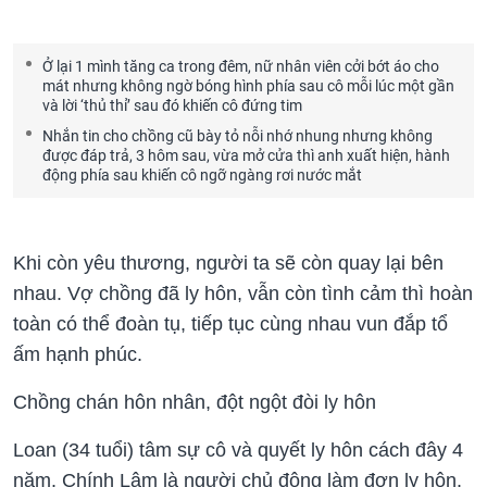
Ở lại 1 mình tăng ca trong đêm, nữ nhân viên cởi bớt áo cho
mát nhưng không ngờ bóng hình phía sau cô mỗi lúc một gần
và lời ‘thủ thỉ’ sau đó khiến cô đứng tim
Nhắn tin cho chồng cũ bày tỏ nỗi nhớ nhung nhưng không
được đáp trả, 3 hôm sau, vừa mở cửa thì anh xuất hiện, hành
động phía sau khiến cô ngỡ ngàng rơi nước mắt
Khi còn yêu thương, người ta sẽ còn quay lại bên
nhau. Vợ chồng đã ly hôn, vẫn còn tình cảm thì hoàn
toàn có thể đoàn tụ, tiếp tục cùng nhau vun đắp tổ
ấm hạnh phúc.
Chồng chán hôn nhân, đột ngột đòi ly hôn
Loan (34 tuổi) tâm sự cô và quyết ly hôn cách đây 4
năm. Chính Lâm là người chủ động làm đơn ly hôn.