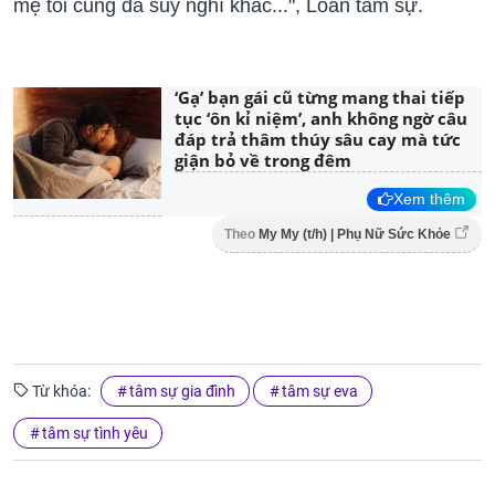
mẹ tôi cũng đã suy nghĩ khác...", Loan tâm sự.
‘Gạ’ bạn gái cũ từng mang thai tiếp
tục ‘ôn kỉ niệm’, anh không ngờ câu
đáp trả thâm thúy sâu cay mà tức
giận bỏ về trong đêm
Xem thêm
Theo
My My (t/h) | Phụ Nữ Sức Khỏe
Từ khóa:
tâm sự gia đình
tâm sự eva
tâm sự tình yêu