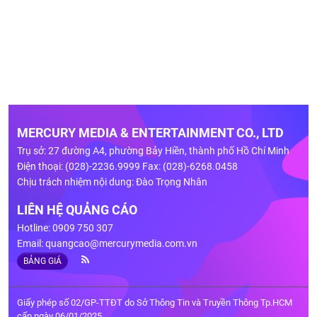
MERCURY MEDIA & ENTERTAINMENT CO., LTD
Trụ sở: 27 đường A4, phường Bảy Hiền, thành phố Hồ Chí Minh
Điện thoại: (028)-2236.9999 Fax: (028)-6268.0458
Chịu trách nhiệm nội dung: Đào Trọng Nhân
LIÊN HỆ QUẢNG CÁO
Hotline: 0909 750 307
Email:
quangcao@mercurymedia.com.vn
BẢNG GIÁ
Giấy phép số 02/GP-TTĐT do Sở Thông Tin và Truyền Thông Tp.HCM
cấp ngày 06/01/2025