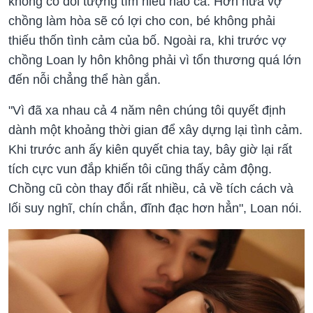
không có đối tượng tìm hiểu nào cả. Hơn nữa vợ
chồng làm hòa sẽ có lợi cho con, bé không phải
thiếu thốn tình cảm của bố. Ngoài ra, khi trước vợ
chồng Loan ly hôn không phải vì tổn thương quá lớn
đến nỗi chẳng thể hàn gắn.
"Vì đã xa nhau cả 4 năm nên chúng tôi quyết định
dành một khoảng thời gian để xây dựng lại tình cảm.
Khi trước anh ấy kiên quyết chia tay, bây giờ lại rất
tích cực vun đắp khiến tôi cũng thấy cảm động.
Chồng cũ còn thay đổi rất nhiều, cả về tích cách và
lối suy nghĩ, chín chắn, đĩnh đạc hơn hẳn", Loan nói.