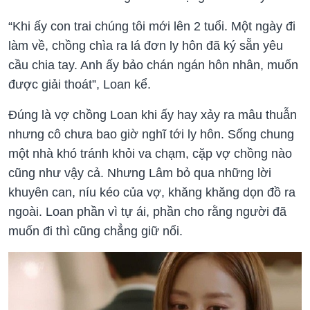
“Khi ấy con trai chúng tôi mới lên 2 tuổi. Một ngày đi
làm về, chồng chìa ra lá đơn ly hôn đã ký sẵn yêu
cầu chia tay. Anh ấy bảo chán ngán hôn nhân, muốn
được giải thoát”, Loan kể.
Đúng là vợ chồng Loan khi ấy hay xảy ra mâu thuẫn
nhưng cô chưa bao giờ nghĩ tới ly hôn. Sống chung
một nhà khó tránh khỏi va chạm, cặp vợ chồng nào
cũng như vậy cả. Nhưng Lâm bỏ qua những lời
khuyên can, níu kéo của vợ, khăng khăng dọn đồ ra
ngoài. Loan phần vì tự ái, phần cho rằng người đã
muốn đi thì cũng chẳng giữ nổi.