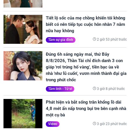
Tiết lộ sốc của mẹ chồng khiến tôi không
biết có nên tiếp tục cuộc hôn nhân 7 năm
nữa hay không
2 giờ 53 phút trước
Tâm sự gia đình
Đúng 6h sáng ngày mai, thứ Bảy
8/8/2026, Thần Tài chỉ đích danh 3 con
giáp 'rơi trúng hố vàng', tiền bạc ùa về
nhà 'như lũ cuốn', vươn mình thành đại gia
trong phút chốc
3 giờ 8 phút trước
Tâm linh - Tử vi
Phát hiện và bắt sống trăn khổng lồ dài
4,8 mét ẩn nấp trong bụi tre bên cạnh nhà
một cụ bà
3 giờ 23 phút trước
Video