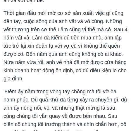
ăn xa với bạn bè.
Thời gian đầu mới mở cơ sở sản xuất, việc gì cũng
đến tay, cuộc sống của anh vất vả vô cùng. Những
vết thương trên cơ thể Lâm cũng vì thế mà có. Sau 4
năm vất vả, Lâm đã kiếm đủ tiền mua nhà, anh lập
tức trở lại xin đoàn tụ với vợ cũ vì không thể quên
được cô. Bốn năm qua anh cũng không có ai khác.
Nửa năm vừa rồi, anh về nhà đã mở được cửa hàng
kinh doanh hoạt động ổn định, có đủ điều kiện lo cho
gia đình.
"Đêm ấy nằm trong vòng tay chồng mà tôi vỡ òa
hạnh phúc. Dù quá khứ đã từng xảy ra chuyện gì, dù
anh ấy nông nổi, vội vã nhưng thật mừng là sau
cùng chúng tôi vẫn quay về được bên nhau. Sau
biến cố chúng tôi trưởng thành và chín chắn hơn, bố