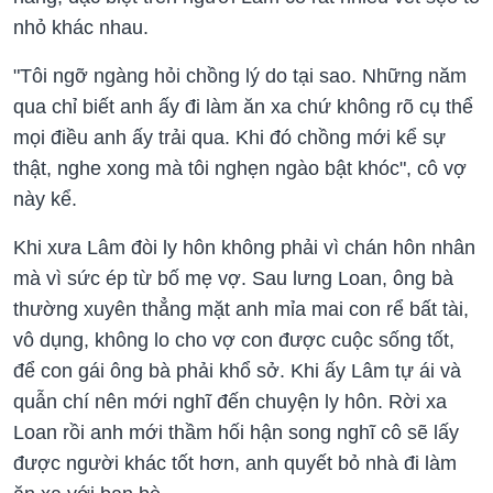
nhỏ khác nhau.
"Tôi ngỡ ngàng hỏi chồng lý do tại sao. Những năm
qua chỉ biết anh ấy đi làm ăn xa chứ không rõ cụ thể
mọi điều anh ấy trải qua. Khi đó chồng mới kể sự
thật, nghe xong mà tôi nghẹn ngào bật khóc", cô vợ
này kể.
Khi xưa Lâm đòi ly hôn không phải vì chán hôn nhân
mà vì sức ép từ bố mẹ vợ. Sau lưng Loan, ông bà
thường xuyên thẳng mặt anh mỉa mai con rể bất tài,
vô dụng, không lo cho vợ con được cuộc sống tốt,
để con gái ông bà phải khổ sở. Khi ấy Lâm tự ái và
quẫn chí nên mới nghĩ đến chuyện ly hôn. Rời xa
Loan rồi anh mới thầm hối hận song nghĩ cô sẽ lấy
được người khác tốt hơn, anh quyết bỏ nhà đi làm