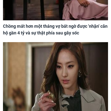
Chồng mất hơn một tháng vợ bất ngờ được 'nhận' căn
hộ gần 4 tỷ và sự thật phía sau gây sốc