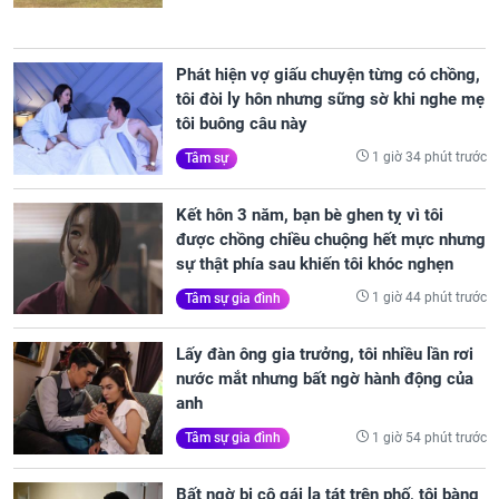
Phát hiện vợ giấu chuyện từng có chồng,
tôi đòi ly hôn nhưng sững sờ khi nghe mẹ
tôi buông câu này
1 giờ 34 phút trước
Tâm sự
Kết hôn 3 năm, bạn bè ghen tỵ vì tôi
được chồng chiều chuộng hết mực nhưng
sự thật phía sau khiến tôi khóc nghẹn
1 giờ 44 phút trước
Tâm sự gia đình
Lấy đàn ông gia trưởng, tôi nhiều lần rơi
nước mắt nhưng bất ngờ hành động của
anh
1 giờ 54 phút trước
Tâm sự gia đình
Bất ngờ bị cô gái lạ tát trên phố, tôi bàng