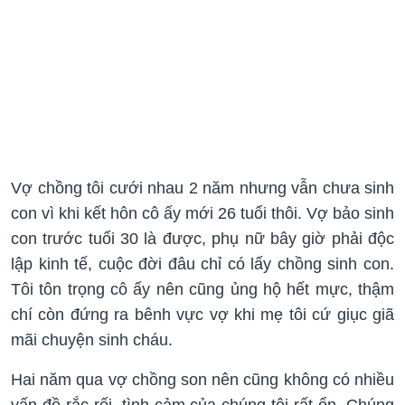
Vợ chồng tôi cưới nhau 2 năm nhưng vẫn chưa sinh
con vì khi kết hôn cô ấy mới 26 tuổi thôi. Vợ bảo sinh
con trước tuổi 30 là được, phụ nữ bây giờ phải độc
lập kinh tế, cuộc đời đâu chỉ có lấy chồng sinh con.
Tôi tôn trọng cô ấy nên cũng ủng hộ hết mực, thậm
chí còn đứng ra bênh vực vợ khi mẹ tôi cứ giục giã
mãi chuyện sinh cháu.
Hai năm qua vợ chồng son nên cũng không có nhiều
vấn đề rắc rối, tình cảm của chúng tôi rất ổn. Chúng