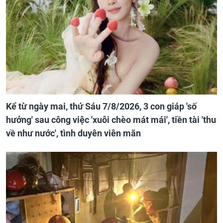
Kể từ ngày mai, thứ Sáu 7/8/2026, 3 con giáp 'số
hưởng' sau công việc 'xuôi chèo mát mái', tiền tài 'thu
về như nước', tình duyên viên mãn