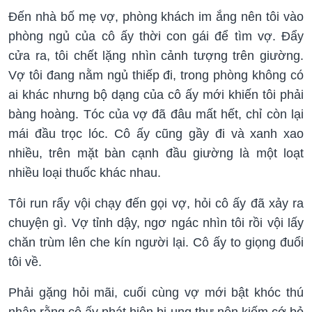
Đến nhà bố mẹ vợ, phòng khách im ắng nên tôi vào
phòng ngủ của cô ấy thời con gái để tìm vợ. Đẩy
cửa ra, tôi chết lặng nhìn cảnh tượng trên giường.
Vợ tôi đang nằm ngủ thiếp đi, trong phòng không có
ai khác nhưng bộ dạng của cô ấy mới khiến tôi phải
bàng hoàng. Tóc của vợ đã đâu mất hết, chỉ còn lại
mái đầu trọc lóc. Cô ấy cũng gầy đi và xanh xao
nhiều, trên mặt bàn cạnh đầu giường là một loạt
nhiều loại thuốc khác nhau.
Tôi run rẩy vội chạy đến gọi vợ, hỏi cô ấy đã xảy ra
chuyện gì. Vợ tỉnh dậy, ngơ ngác nhìn tôi rồi vội lấy
chăn trùm lên che kín người lại. Cô ấy to giọng đuổi
tôi về.
Phải gặng hỏi mãi, cuối cùng vợ mới bật khóc thú
nhận rằng cô ấy phát hiện bị ung thư nên kiếm cớ bỏ