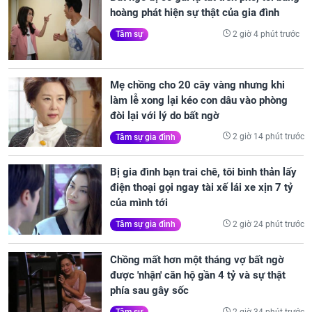
hoàng phát hiện sự thật của gia đình
2 giờ 4 phút trước
Tâm sự
Mẹ chồng cho 20 cây vàng nhưng khi
làm lễ xong lại kéo con dâu vào phòng
đòi lại với lý do bất ngờ
2 giờ 14 phút trước
Tâm sự gia đình
Bị gia đình bạn trai chê, tôi bình thản lấy
điện thoại gọi ngay tài xế lái xe xịn 7 tỷ
của mình tới
2 giờ 24 phút trước
Tâm sự gia đình
Chồng mất hơn một tháng vợ bất ngờ
được 'nhận' căn hộ gần 4 tỷ và sự thật
phía sau gây sốc
2 giờ 34 phút trước