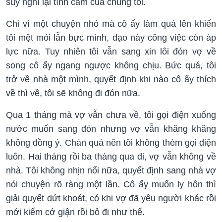
suy nghĩ lại tình cảm của chúng tôi.
Chỉ vì một chuyện nhỏ mà cô ấy làm quá lên khiến
tôi mệt mỏi lẫn bực mình, dạo này công việc còn áp
lực nữa. Tuy nhiên tôi vẫn sang xin lôi đón vợ về
song cô ấy ngang ngược không chịu. Bức quá, tôi
trở về nhà một mình, quyết định khi nào cô ấy thích
về thì về, tôi sẽ không đi đón nữa.
Qua 1 tháng mà vợ vẫn chưa về, tôi gọi điện xuống
nước muốn sang đón nhưng vợ vẫn khăng khăng
không đồng ý. Chán quá nên tôi không thèm gọi điện
luôn. Hai tháng rồi ba tháng qua đi, vợ vẫn không về
nhà. Tôi không nhịn nổi nữa, quyết định sang nhà vợ
nói chuyện rõ ràng một lần. Cô ấy muốn ly hôn thì
giải quyết dứt khoát, có khi vợ đã yêu người khác rồi
mới kiếm cớ giận rồi bỏ đi như thế.