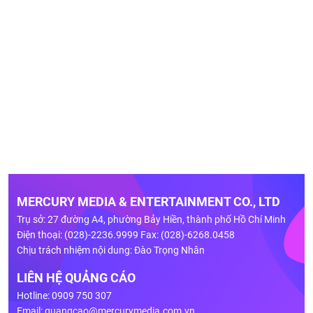
MERCURY MEDIA & ENTERTAINMENT CO., LTD
Trụ sở: 27 đường A4, phường Bảy Hiền, thành phố Hồ Chí Minh
Điện thoại: (028)-2236.9999 Fax: (028)-6268.0458
Chịu trách nhiệm nội dung: Đào Trọng Nhân
LIÊN HỆ QUẢNG CÁO
Hotline: 0909 750 307
Email:
quangcao@mercurymedia.com.vn