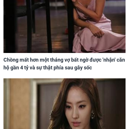
Chồng mất hơn một tháng vợ bất ngờ được 'nhận' căn
hộ gần 4 tỷ và sự thật phía sau gây sốc