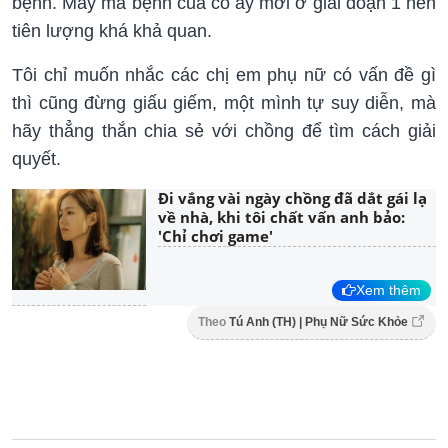
bệnh. May mà bệnh của cô ấy mới ở giai đoạn 1 nên
tiên lượng khá khả quan.
Tôi chỉ muốn nhắc các chị em phụ nữ có vấn đề gì
thì cũng đừng giấu giếm, một mình tự suy diễn, mà
hãy thẳng thắn chia sẻ với chồng để tìm cách giải
quyết.
Đi vắng vài ngày chồng đã dắt gái lạ
về nhà, khi tôi chất vấn anh bảo:
'Chỉ chơi game'
Xem thêm
Theo
Tú Anh (TH) | Phụ Nữ Sức Khỏe