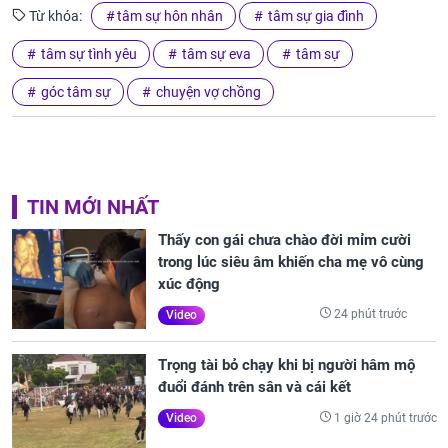
Từ khóa:
tâm sự hôn nhân
tâm sự gia đình
tâm sự tình yêu
tâm sự eva
tâm sự
góc tâm sự
chuyện vợ chồng
TIN MỚI NHẤT
Thấy con gái chưa chào đời mỉm cười
trong lúc siêu âm khiến cha mẹ vô cùng
xúc động
24 phút trước
Video
Trọng tài bỏ chạy khi bị người hâm mộ
đuổi đánh trên sân và cái kết
1 giờ 24 phút trước
Video