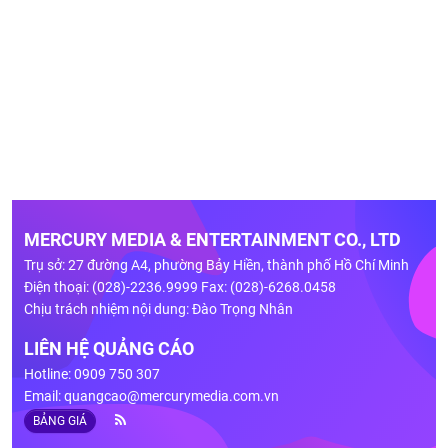
MERCURY MEDIA & ENTERTAINMENT CO., LTD
Trụ sở: 27 đường A4, phường Bảy Hiền, thành phố Hồ Chí Minh
Điện thoại: (028)-2236.9999 Fax: (028)-6268.0458
Chịu trách nhiệm nội dung: Đào Trọng Nhân
LIÊN HỆ QUẢNG CÁO
Hotline: 0909 750 307
Email:
quangcao@mercurymedia.com.vn
BẢNG GIÁ