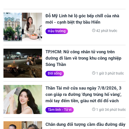
Đỗ Mỹ Linh hé lộ góc bếp chill của nhà
mới - cạnh biệt thự bầu Hiển
42 phút trước
Hậu trường
TP.HCM: Nữ công nhân tử vong trên
đường đi làm về trong khu công nghiệp
Sóng Thần
1 giờ 3 phút trước
Đời sống
Thần Tài mở cửa sau ngày 7/8/2026, 3
con giáp ra đường 'đụng trúng hố vàng',
mỏi tay đếm tiền, giàu nứt đố đổ vách
1 giờ 34 phút trước
Tâm linh - Tử vi
Chân dung đối tượng cầm đầu đường dây