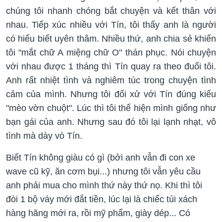
chúng tôi nhanh chóng bắt chuyện và kết thân với
nhau. Tiếp xúc nhiều với Tín, tôi thấy anh là người
có hiểu biết uyên thâm. Nhiều thứ, anh chia sẻ khiến
tôi "mắt chữ A miệng chữ O" thán phục. Nói chuyện
với nhau được 1 tháng thì Tín quay ra theo đuổi tôi.
Anh rất nhiệt tình và nghiêm túc trong chuyện tình
cảm của mình. Nhưng tôi đối xử với Tín đúng kiểu
"mèo vờn chuột". Lúc thì tôi thể hiện mình giống như
bạn gái của anh. Nhưng sau đó tôi lại lạnh nhạt, vô
tình mà dày vò Tín.
Biết Tín không giàu có gì (bởi anh vẫn đi con xe
wave cũ kỹ, ăn cơm bụi...) nhưng tôi vẫn yêu cầu
anh phải mua cho mình thứ này thứ nọ. Khi thì tôi
đòi 1 bộ váy mới đắt tiền, lúc lại là chiếc túi xách
hàng hãng mới ra, rồi mỹ phẩm, giày dép... Có