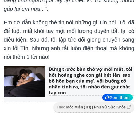
đang cho người qua lấy lại chiếc ví. Tôi không muốn
gặp lại em nữa...".
Em đờ đẫn không thể tin nổi những gì Tín nói. Tôi đã
để tuột mất khỏi tay một mối lương duyên tốt, lại có
điều kiện. Sau đó, tôi lập tức đổi giọng chuyển sang
xin lỗi Tín. Nhưng anh tắt luôn điện thoại mà không
nói thêm 1 lời nào!
Đứng trước bàn thờ vợ mới mất, tôi
hốt hoảng nghe con gái hét lên 'sao
bố hôn bạn của mẹ', vội buông cô
nhân tình ra, tôi nhào đến giữ chặt
tay con
Xem thêm
Theo
Mộc Miên (TH) | Phụ Nữ Sức Khỏe