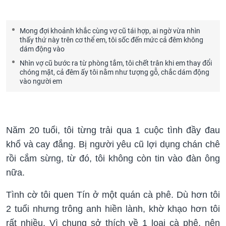
Mong đợi khoảnh khắc cùng vợ cũ tái hợp, ai ngờ vừa nhìn
thấy thứ này trên cơ thể em, tôi sốc đến mức cả đêm không
dám động vào
Nhìn vợ cũ bước ra từ phòng tắm, tôi chết trân khi em thay đổi
chóng mặt, cả đêm ấy tôi nằm như tượng gỗ, chắc dám động
vào người em
Năm 20 tuổi, tôi từng trải qua 1 cuộc tình đầy đau
khổ và cay đắng. Bị người yêu cũ lợi dụng chán chê
rồi cắm sừng, từ đó, tôi không còn tin vào đàn ông
nữa.
Tình cờ tôi quen Tín ở một quán cà phê. Dù hơn tôi
2 tuổi nhưng trông anh hiền lành, khờ khạo hơn tôi
rất nhiều. Vì chung sở thích về 1 loại cà phê, nên