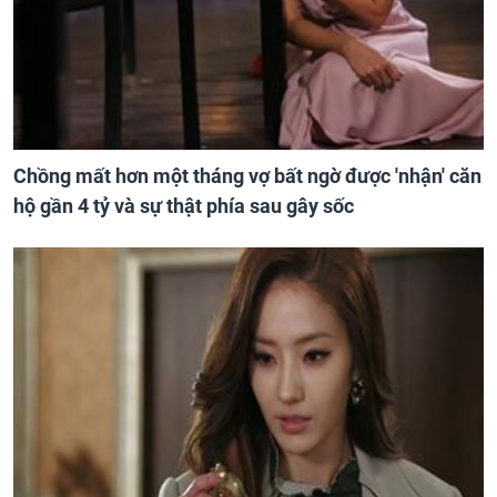
Chồng mất hơn một tháng vợ bất ngờ được 'nhận' căn
hộ gần 4 tỷ và sự thật phía sau gây sốc