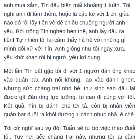
anh mua sắm, Tín đều biến mất khoảng 1 tuần. Tôi
nghĩ anh đi làm thêm, hoặc là cặp kè với 1 chị giàu
nào đó rồi lấy tiền về để chiều chuộng người anh
yêu. Bởi trông Tín nghèo hèn thế, anh lấy đâu ra
tiền! Tự nhiên tôi lại cảm thấy hả hê với những gì
mình đối xử với Tín. Anh giống như tôi ngày xưa,
yêu khờ khạo rồi bị người yêu lợi dụng.
Một lần Tín bắt gặp tôi đi với 1 người đàn ông khác
vào quán bar. Anh nổi khùng, lao vào đánh ghen.
Nhưng sức chàng trai nhỏ bé, thư sinh sao đấu lại
được gã đàn ông lực lưỡng, to cao đi cùng với tôi.
Kết quả, Tín bị đánh cho tơi tả, còn bị nhân viên
quán bar đuổi ra khỏi đường 1 cách nhục nhã, ê chề.
Tôi cứ nghĩ sau vụ đó, Tuấn sẽ từ bỏ việc theo đuổi
tôi. Tuy hơi tiếc chàng trai này, nhưng tôi lại cảm