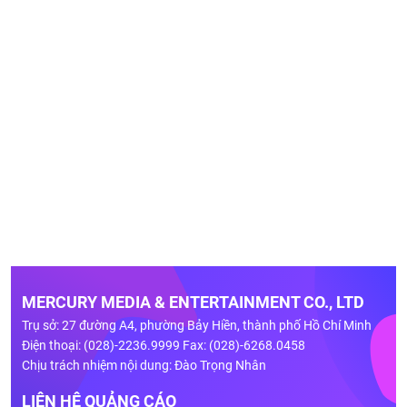
MERCURY MEDIA & ENTERTAINMENT CO., LTD
Trụ sở: 27 đường A4, phường Bảy Hiền, thành phố Hồ Chí Minh
Điện thoại: (028)-2236.9999 Fax: (028)-6268.0458
Chịu trách nhiệm nội dung: Đào Trọng Nhân
LIÊN HỆ QUẢNG CÁO