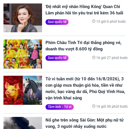
'Đệ nhất mỹ nhân Hồng Kông' Quan Chi
Lâm phản hồi tin yêu trai trẻ kém 36 tuổi
15 giờ 0 phút trước
Sao quốc tế
Phim Châu Tinh Trì đại thắng phòng vé,
doanh thu vượt 8.600 tỷ đồng
16 giờ 27 phút trước
Sao quốc tế
Tử vi tuần mới (từ 10 đến 16/8/2026), 3
con giáp mưa thuận gió hòa, tiền về như
nước, bạc vàng dư dả, Phú Quý Vinh Hoa,
vận trình khai sáng
16 giờ 30 phút trước
Tâm linh - Tử vi
Nổ ghe trên sông Sài Gòn: Một phụ nữ tử
vong, 3 người nhảy xuống nước