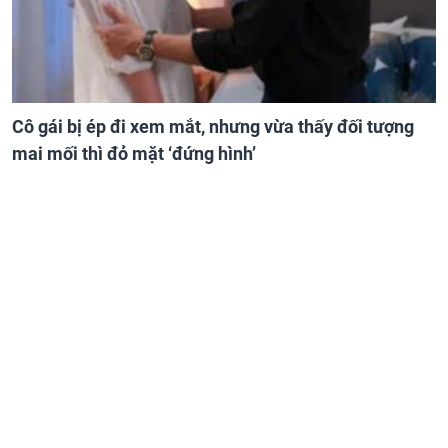
Cô gái bị ép đi xem mắt, nhưng vừa thấy đối tượng
mai mối thì đỏ mặt ‘đứng hình’