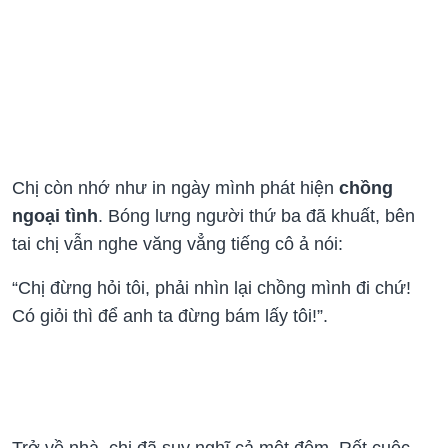
Chị còn nhớ như in ngày mình phát hiện
chồng
ngoại tình
. Bóng lưng người thứ ba đã khuất, bên
tai chị vẫn nghe văng vẳng tiếng cô ả nói:
“Chị đừng hỏi tôi, phải nhìn lại chồng mình đi chứ!
Có giỏi thì để anh ta đừng bám lấy tôi!”.
Trở về nhà, chị đã suy nghĩ cả một đêm. Rốt cuộc