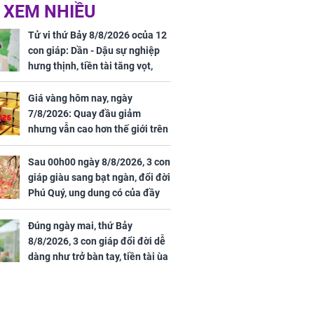
 Nữ công nhân
Đỗ Mỹ Linh hé lộ góc
 XEM NHIỀU
trên đường đi
bếp chill của nhà mới -
rong khu công
cạnh biệt thự bầu Hiển
Tử vi thứ Bảy 8/8/2026 ocủa 12
Sóng Thần
con giáp: Dần - Dậu sự nghiệp
hưng thịnh, tiền tài tăng vọt,
Mão - Thân công việc bất trắc,
tiền mất tật mang
Giá vàng hôm nay, ngày
7/8/2026: Quay đầu giảm
nhưng vẫn cao hơn thế giới trên
7 triệu đồng
Sau 00h00 ngày 8/8/2026, 3 con
00 ngày
giáp giàu sang bạt ngàn, đổi đời
, 3 con giáp
Phú Quý, ung dung có của đầy
g bạt ngàn,
nhà, ngày càng hưng thịnh sung
Phú Quý, ung
túc
của đầy nhà,
Đúng ngày mai, thứ Bảy
g hưng thịnh
8/8/2026, 3 con giáp đổi đời dễ
dàng như trở bàn tay, tiền tài ùa
tới, ngồi không lộc cũng đến,
phú quý theo tới già