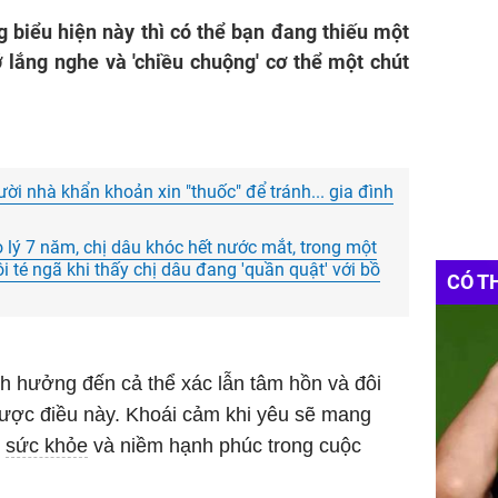
 biểu hiện này thì có thể bạn đang thiếu một
hớ lắng nghe và 'chiều chuộng' cơ thể một chút
ười nhà khẩn khoản xin "thuốc" để tránh... gia đình
lý 7 năm, chị dâu khóc hết nước mắt, trong một
i té ngã khi thấy chị dâu đang 'quần quật' với bồ
CÓ T
h hưởng đến cả thể xác lẫn tâm hồn và đôi
ược điều này. Khoái cảm khi yêu sẽ mang
o
sức khỏe
và niềm hạnh phúc trong cuộc