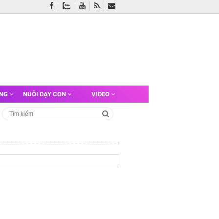
ỠNG
NUÔI DẠY CON
VIDEO