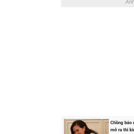
Ảnh
Chồng báo x
mở ra thì k