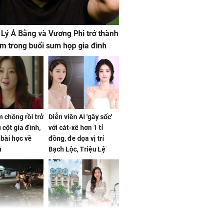
 Lý Á Bằng và Vương Phi trở thành
m trong buổi sum họp gia đình
 chồng rồi trở
Diễn viên AI 'gây sốc'
 cột gia đình,
với cát-xê hơn 1 tỉ
a bài học về
đồng, đe dọa vị trí
n
Bạch Lộc, Triệu Lệ
Dĩnh