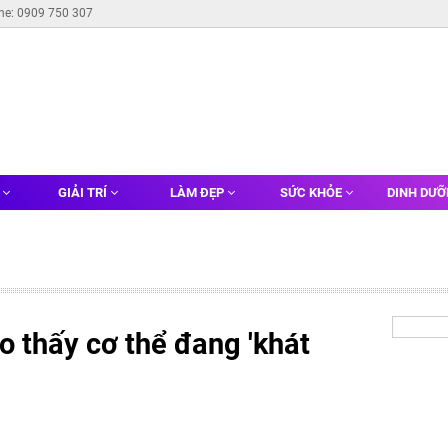
ine: 0909 750 307
G
GIẢI TRÍ
LÀM ĐẸP
SỨC KHỎE
DINH DƯ
 thấy cơ thể đang 'khát