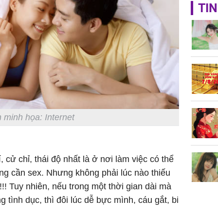
TP.HCM:
TIN
tử vong 
làm về t
nghiệp 
Sau 00h
 minh họa: Internet
8/8/2026
giàu san
đổi đời 
dung có 
 cử chỉ, thái độ nhất là ở nơi làm việc có thể
ngày càn
ang cần sex. Nhưng không phải lúc nào thiếu
sung túc
!! Tuy nhiên, nếu trong một thời gian dài mà
tình dục, thì đôi lúc dễ bực mình, cáu gắt, bi