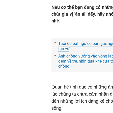
Nếu cơ thể bạn đang có những
chút gia vị 'ân ái' dấy, hãy n
nhé.
Tuổi 60 bất ngờ có bạn gái, ng
tan vỡ
Anh chồng vướng vào vòng lao 
đêm về trễ, nhìn qua khe cửa tô
chồng
Quan hệ tình dục có những ản
lúc chúng ta chưa cảm nhận đ
đến những lợi ích đáng kể ch
sống.