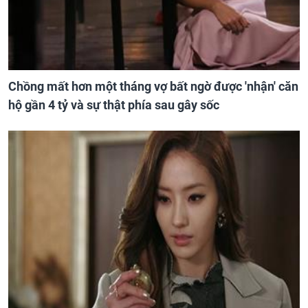
Chồng mất hơn một tháng vợ bất ngờ được 'nhận' căn
hộ gần 4 tỷ và sự thật phía sau gây sốc