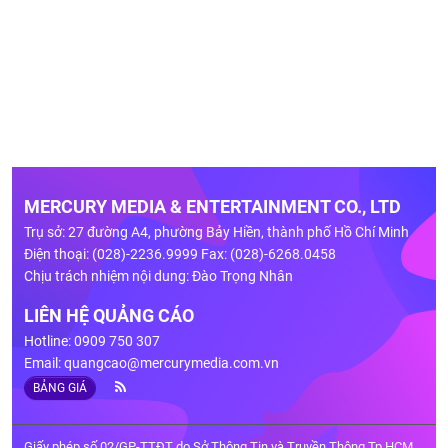
MERCURY MEDIA & ENTERTAINMENT CO., LTD
Trụ sở: 27 đường A4, phường Bảy Hiền, thành phố Hồ Chí Minh
Điện thoại: (028)-2236.9999 Fax: (028)-6268.0458
Chịu trách nhiệm nội dung: Đào Trọng Nhân
LIÊN HỆ QUẢNG CÁO
Hotline: 0909 750 307
Email:
quangcao@mercurymedia.com.vn
BẢNG GIÁ
Giấy phép số 02/GP-TTĐT do Sở Thông Tin và Truyền Thông Tp.HCM