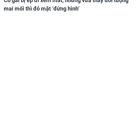
Cô gái bị ép đi xem mắt, nhưng vừa thấy đối tượng
mai mối thì đỏ mặt ‘đứng hình’