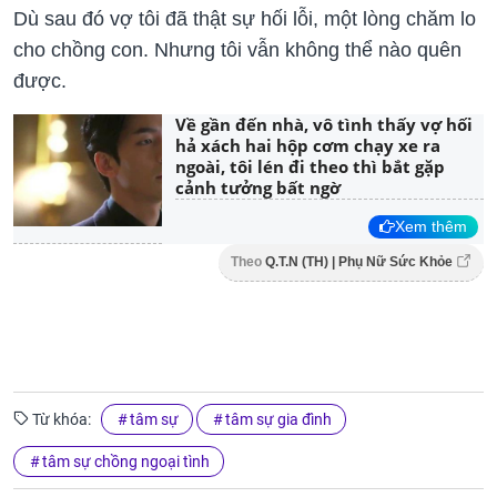
Dù sau đó vợ tôi đã thật sự hối lỗi, một lòng chăm lo
cho chồng con. Nhưng tôi vẫn không thể nào quên
được.
Về gần đến nhà, vô tình thấy vợ hối
hả xách hai hộp cơm chạy xe ra
ngoài, tôi lén đi theo thì bắt gặp
cảnh tưởng bất ngờ
Xem thêm
Theo
Q.T.N (TH) | Phụ Nữ Sức Khỏe
Từ khóa:
tâm sự
tâm sự gia đình
tâm sự chồng ngoại tình