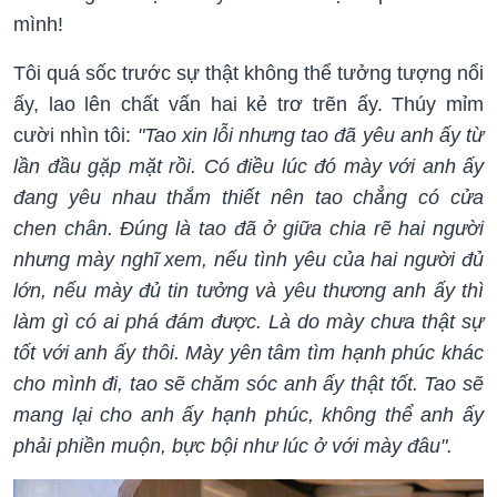
mình!
Tôi quá sốc trước sự thật không thể tưởng tượng nổi
ấy, lao lên chất vấn hai kẻ trơ trẽn ấy. Thúy mỉm
cười nhìn tôi:
"Tao xin lỗi nhưng tao đã yêu anh ấy từ
lần đầu gặp mặt rồi. Có điều lúc đó mày với anh ấy
đang yêu nhau thắm thiết nên tao chẳng có cửa
chen chân. Đúng là tao đã ở giữa chia rẽ hai người
nhưng mày nghĩ xem, nếu tình yêu của hai người đủ
lớn, nếu mày đủ tin tưởng và yêu thương anh ấy thì
làm gì có ai phá đám được. Là do mày chưa thật sự
tốt với anh ấy thôi. Mày yên tâm tìm hạnh phúc khác
cho mình đi, tao sẽ chăm sóc anh ấy thật tốt. Tao sẽ
mang lại cho anh ấy hạnh phúc, không thể anh ấy
phải phiền muộn, bực bội như lúc ở với mày đâu".