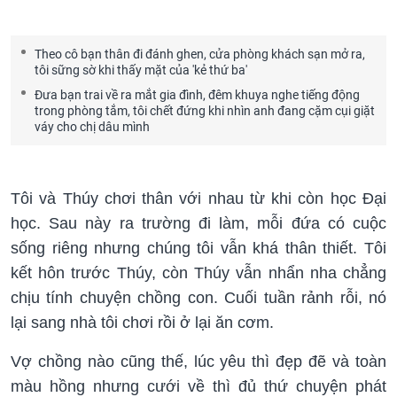
Theo cô bạn thân đi đánh ghen, cửa phòng khách sạn mở ra,
tôi sững sờ khi thấy mặt của 'kẻ thứ ba'
Đưa bạn trai về ra mắt gia đình, đêm khuya nghe tiếng động
trong phòng tắm, tôi chết đứng khi nhìn anh đang cặm cụi giặt
váy cho chị dâu mình
Tôi và Thúy chơi thân với nhau từ khi còn học Đại
học. Sau này ra trường đi làm, mỗi đứa có cuộc
sống riêng nhưng chúng tôi vẫn khá thân thiết. Tôi
kết hôn trước Thúy, còn Thúy vẫn nhẩn nha chẳng
chịu tính chuyện chồng con. Cuối tuần rảnh rỗi, nó
lại sang nhà tôi chơi rồi ở lại ăn cơm.
Vợ chồng nào cũng thế, lúc yêu thì đẹp đẽ và toàn
màu hồng nhưng cưới về thì đủ thứ chuyện phát