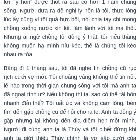
lời "ly hôn" được thốt ra sau có hơn 1 năm chung
sống. Người đưa ra đề nghị ly hôn là tôi, thực lòng
lúc ấy cũng vì tôi quá bực bội, nói chia tay chỉ mong
chồng xuống nước xin lỗi, làm lành với tôi mà thôi.
Nhưng ai ngờ chồng tôi đồng ý thật, tôi hiếu thắng
không muốn hạ mình níu kéo, thế là chúng tôi kéo
nhau ra tòa.
Bẵng đi 1 tháng sau, tôi đã nghe tin chồng cũ rục
rịch cưới vợ mới. Tôi choáng váng không thể tin nổi,
lẽ nào trong thời gian chung sống với tôi mà anh ta
đã ngoại tình ư? Nếu không thì tại sao có thể tái hôn
nhanh đến thế? Tôi uất ức và không cam lòng, bèn
tìm đến gặp chồng cũ để hỏi cho ra lẽ. Anh ta đồng ý
gặp nhưng lại không đến địa điểm hẹn một mình.
Người đi cùng anh ta là Thúy và tôi c.hết đứng khi
anh ta giới thiệu Thúy chính là vợ sắp cưới của