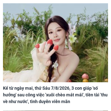
Kể từ ngày mai, thứ Sáu 7/8/2026, 3 con giáp 'số
hưởng' sau công việc 'xuôi chèo mát mái', tiền tài 'thu
về như nước', tình duyên viên mãn