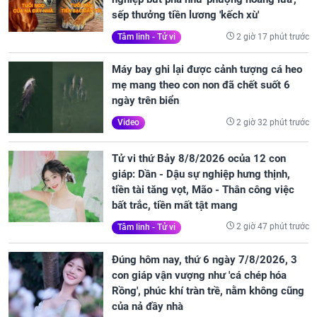
sếp thưởng tiền lương 'kếch xù'
2 giờ 17 phút trước
Tâm linh - Tử vi
Máy bay ghi lại được cảnh tượng cá heo
mẹ mang theo con non đã chết suốt 6
ngày trên biển
2 giờ 32 phút trước
Video
Tử vi thứ Bảy 8/8/2026 ocủa 12 con
giáp: Dần - Dậu sự nghiệp hưng thịnh,
tiền tài tăng vọt, Mão - Thân công việc
bất trắc, tiền mất tật mang
2 giờ 47 phút trước
Tâm linh - Tử vi
Đúng hôm nay, thứ 6 ngày 7/8/2026, 3
con giáp vận vượng như 'cá chép hóa
Rồng', phúc khí tràn trề, nằm không cũng
của nả đầy nhà