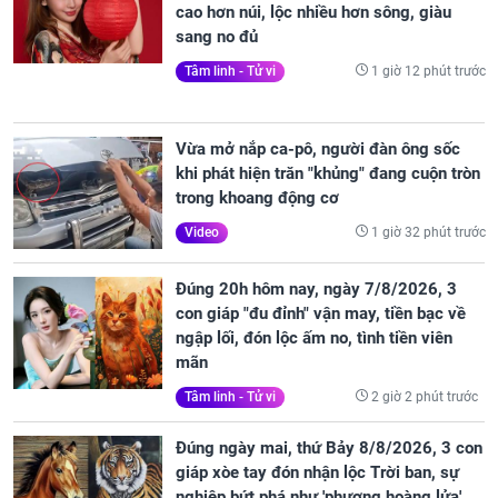
cao hơn núi, lộc nhiều hơn sông, giàu
sang no đủ
1 giờ 12 phút trước
Tâm linh - Tử vi
Vừa mở nắp ca-pô, người đàn ông sốc
khi phát hiện trăn "khủng" đang cuộn tròn
trong khoang động cơ
1 giờ 32 phút trước
Video
Đúng 20h hôm nay, ngày 7/8/2026, 3
con giáp "đu đỉnh" vận may, tiền bạc về
ngập lối, đón lộc ấm no, tình tiền viên
mãn
2 giờ 2 phút trước
Tâm linh - Tử vi
Đúng ngày mai, thứ Bảy 8/8/2026, 3 con
giáp xòe tay đón nhận lộc Trời ban, sự
nghiệp bứt phá như 'phượng hoàng lửa',