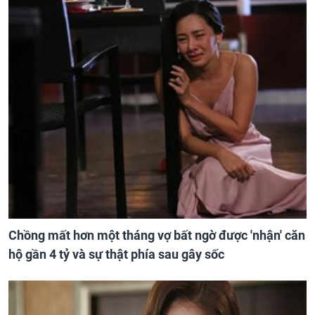
Chồng mất hơn một tháng vợ bất ngờ được 'nhận' căn
hộ gần 4 tỷ và sự thật phía sau gây sốc