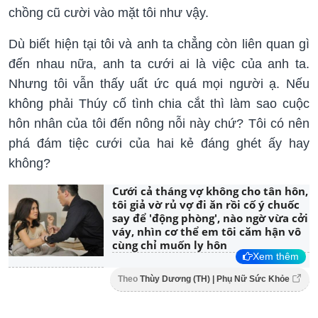
chồng cũ cười vào mặt tôi như vậy.
Dù biết hiện tại tôi và anh ta chẳng còn liên quan gì
đến nhau nữa, anh ta cưới ai là việc của anh ta.
Nhưng tôi vẫn thấy uất ức quá mọi người ạ. Nếu
không phải Thúy cố tình chia cắt thì làm sao cuộc
hôn nhân của tôi đến nông nỗi này chứ? Tôi có nên
phá đám tiệc cưới của hai kẻ đáng ghét ấy hay
không?
Cưới cả tháng vợ không cho tân hôn,
tôi giả vờ rủ vợ đi ăn rồi cố ý chuốc
say để 'động phòng', nào ngờ vừa cởi
váy, nhìn cơ thể em tôi căm hận vô
cùng chỉ muốn ly hôn
Xem thêm
Theo
Thùy Dương (TH) | Phụ Nữ Sức Khỏe