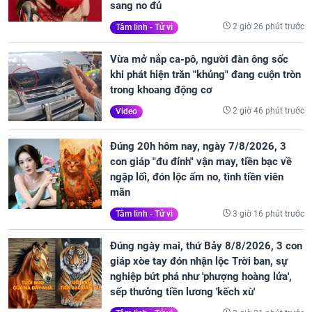
sang no đủ
2 giờ 26 phút trước
Tâm linh - Tử vi
Vừa mở nắp ca-pô, người đàn ông sốc
khi phát hiện trăn "khủng" đang cuộn tròn
trong khoang động cơ
2 giờ 46 phút trước
Video
Đúng 20h hôm nay, ngày 7/8/2026, 3
con giáp "đu đỉnh" vận may, tiền bạc về
ngập lối, đón lộc ấm no, tình tiền viên
mãn
3 giờ 16 phút trước
Tâm linh - Tử vi
Đúng ngày mai, thứ Bảy 8/8/2026, 3 con
giáp xòe tay đón nhận lộc Trời ban, sự
nghiệp bứt phá như 'phượng hoàng lửa',
sếp thưởng tiền lương 'kếch xù'