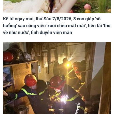
Kể từ ngày mai, thứ Sáu 7/8/2026, 3 con giáp 'số
hưởng' sau công việc 'xuôi chèo mát mái', tiền tài 'thu
về như nước', tình duyên viên mãn