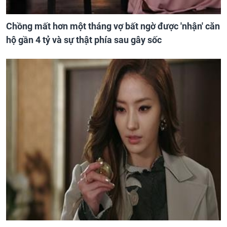
Chồng mất hơn một tháng vợ bất ngờ được 'nhận' căn
hộ gần 4 tỷ và sự thật phía sau gây sốc