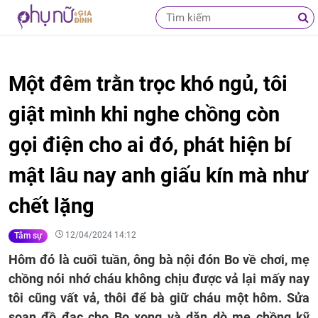
Một đêm trằn trọc khó ngủ, tôi
giật mình khi nghe chồng còn
gọi điện cho ai đó, phát hiện bí
mật lâu nay anh giấu kín mà như
chết lặng
12/04/2024 14:12
Tâm sự
Hôm đó là cuối tuần, ông bà nội đón Bo về chơi, mẹ
chồng nói nhớ cháu không chịu được vả lại mấy nay
tôi cũng vất vả, thôi để bà giữ cháu một hôm. Sửa
soạn đồ đạc cho Bo xong và dặn dò mẹ chồng kỹ