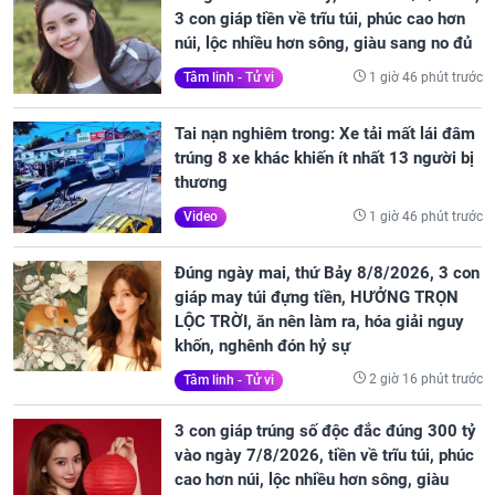
3 con giáp tiền về trĩu túi, phúc cao hơn
núi, lộc nhiều hơn sông, giàu sang no đủ
1 giờ 46 phút trước
Tâm linh - Tử vi
Tai nạn nghiêm trong: Xe tải mất lái đâm
trúng 8 xe khác khiến ít nhất 13 người bị
thương
1 giờ 46 phút trước
Video
Đúng ngày mai, thứ Bảy 8/8/2026, 3 con
giáp may túi đựng tiền, HƯỞNG TRỌN
LỘC TRỜI, ăn nên làm ra, hóa giải nguy
khốn, nghênh đón hỷ sự
2 giờ 16 phút trước
Tâm linh - Tử vi
3 con giáp trúng số độc đắc đúng 300 tỷ
vào ngày 7/8/2026, tiền về trĩu túi, phúc
cao hơn núi, lộc nhiều hơn sông, giàu