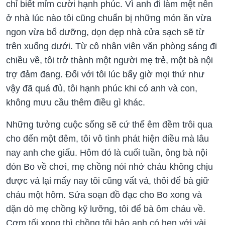
chỉ biết mỉm cười hạnh phúc. Vì anh đi làm mệt nên
ở nhà lúc nào tôi cũng chuẩn bị những món ăn vừa
ngon vừa bổ dưỡng, dọn dẹp nhà cửa sạch sẽ từ
trên xuống dưới. Từ cô nhân viên văn phòng sáng đi
chiều về, tôi trở thành một người mẹ trẻ, một bà nội
trợ đảm đang. Đối với tôi lúc bấy giờ mọi thứ như
vậy đã quá đủ, tôi hạnh phúc khi có anh và con,
không mưu cầu thêm điều gì khác.
Những tưởng cuộc sống sẽ cứ thế êm đềm trôi qua
cho đến một đêm, tôi vô tình phát hiện điều mà lâu
nay anh che giấu. Hôm đó là cuối tuần, ông bà nội
đón Bo về chơi, mẹ chồng nói nhớ cháu không chịu
được vả lại mấy nay tôi cũng vất vả, thôi để bà giữ
cháu một hôm. Sửa soạn đồ đạc cho Bo xong và
dặn dò mẹ chồng kỹ lưỡng, tôi để bà ôm cháu về.
Cơm tối xong thì chồng tôi bảo anh có hẹn với vài