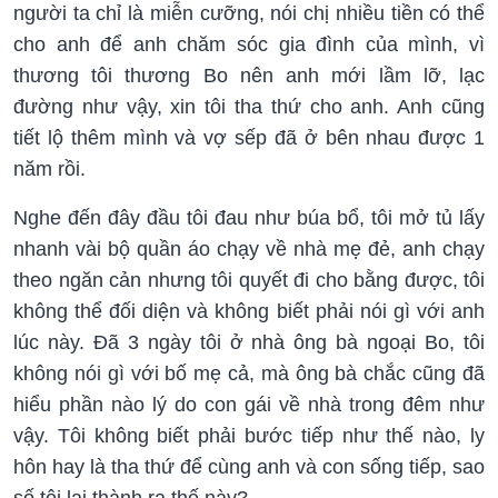
người ta chỉ là miễn cưỡng, nói chị nhiều tiền có thể
cho anh để anh chăm sóc gia đình của mình, vì
thương tôi thương Bo nên anh mới lầm lỡ, lạc
đường như vậy, xin tôi tha thứ cho anh. Anh cũng
tiết lộ thêm mình và vợ sếp đã ở bên nhau được 1
năm rồi.
Nghe đến đây đầu tôi đau như búa bổ, tôi mở tủ lấy
nhanh vài bộ quần áo chạy về nhà mẹ đẻ, anh chạy
theo ngăn cản nhưng tôi quyết đi cho bằng được, tôi
không thể đối diện và không biết phải nói gì với anh
lúc này. Đã 3 ngày tôi ở nhà ông bà ngoại Bo, tôi
không nói gì với bố mẹ cả, mà ông bà chắc cũng đã
hiểu phần nào lý do con gái về nhà trong đêm như
vậy. Tôi không biết phải bước tiếp như thế nào, ly
hôn hay là tha thứ để cùng anh và con sống tiếp, sao
số tôi lại thành ra thế này?