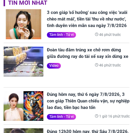
TIN MỚI NHẤT
3 con giáp 'số hưởng' sau công việc 'xuôi
chèo mát mái', tiền tài 'thu về như nước',
tình duyên viên mãn sau ngày 7/8/2026
46 phút trước
Tâm linh - Tử vi
Đoàn tàu đâm trúng xe chở rơm dừng
giữa đường ray do tài xế say xỉn dừng xe
46 phút trước
Video
Đúng hôm nay, thứ 6 ngày 7/8/2026, 3
con giáp Thiên Quan chiếu vận, sự nghiệp
lao đao, tiền bạc hao tốn
1 giờ 16 phút trước
Tâm linh - Tử vi
Đúng 12h30 hôm nay, thứ Sáu 7/8/2026,