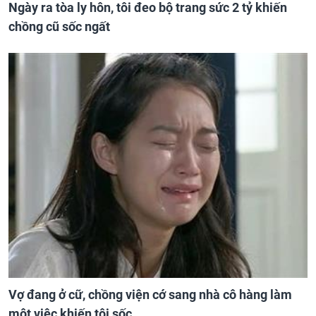
Ngày ra tòa ly hôn, tôi đeo bộ trang sức 2 tỷ khiến
chồng cũ sốc ngất
Vợ đang ở cữ, chồng viện cớ sang nhà cô hàng làm
một việc khiến tôi sốc