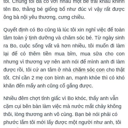
tôi. Chúng tôi đã có với nhau một bé trai kháu khỉnh
tên Bo, thằng bé giống bố như đúc vì vậy rất được
ông bà nội yêu thương, cưng chiều.
Quyết định có Bo cũng là lúc tôi xin nghỉ việc để toàn
tâm toàn ý tịnh dưỡng và chăm sóc bé. Từ ngày sinh
ra Bo, cuộc sống vất vả hơn nhiều, tôi muốn đi làm
lại để có thêm tiền mua bỉm, mua sữa cho con
nhưng vì thương vợ nên anh nói để mình anh đi làm
được rồi, tôi cứ an tâm ở nhà
chăm sóc con
cho thật
tốt. Chỉ cần 2 mẹ con bình an, mạnh khỏe thì có khó
khăn đến mấy anh cũng cố gắng được.
Nhiều đêm chợt tỉnh giấc vì Bo khóc, thấy anh vẫn
cặm cụi bên bàn làm việc mà nước mắt chảy không
thôi, lòng thương anh vô cùng. Bạn bè nói phải có
phước lắm tôi mới lấy được một người như anh, tôi