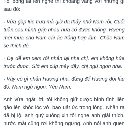
Tôi dỏng tai lên nghe thì choáng váng với những gì
sau đó:
- Vừa gặp lúc trưa mà giờ đã thấy nhớ Nam rồi. Cuối
tuần sau mình gặp nhau nữa có được không. Hương
mới mua cho Nam cái áo trông hợp lắm. Chắc Nam
sẽ thích đó.
- Dạ để em xem rồi nhắn lại nha chị, em không hứa
trước được. Giờ em cúp máy đây, chị ngủ ngon nha.
- Vậy có gì nhắn Hương nha, đừng để Hương đợi lâu
đó. Nam ngủ ngon. Yêu Nam.
Anh vừa ngắt lời, tôi không giữ được bình tĩnh liền
gào lên khóc lóc với bao uất ức trong lòng. Nhận ra
đã bị lộ, anh quỳ xuống xin tôi nghe anh giải thích,
nước mắt cũng rơi không ngừng. Anh nói anh quen