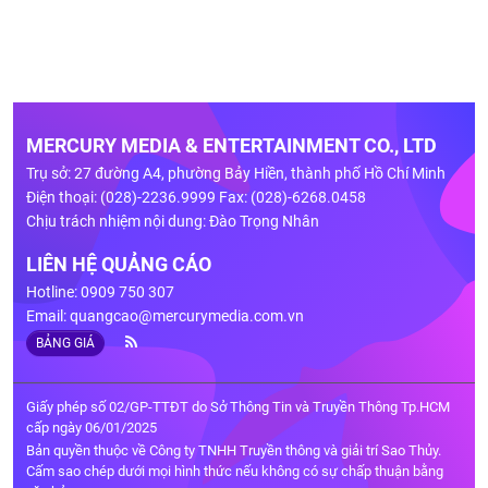
MERCURY MEDIA & ENTERTAINMENT CO., LTD
Trụ sở: 27 đường A4, phường Bảy Hiền, thành phố Hồ Chí Minh
Điện thoại: (028)-2236.9999 Fax: (028)-6268.0458
Chịu trách nhiệm nội dung: Đào Trọng Nhân
LIÊN HỆ QUẢNG CÁO
Hotline: 0909 750 307
Email:
quangcao@mercurymedia.com.vn
BẢNG GIÁ
Giấy phép số 02/GP-TTĐT do Sở Thông Tin và Truyền Thông Tp.HCM
cấp ngày 06/01/2025
Bản quyền thuộc về Công ty TNHH Truyền thông và giải trí Sao Thủy.
Cấm sao chép dưới mọi hình thức nếu không có sự chấp thuận bằng