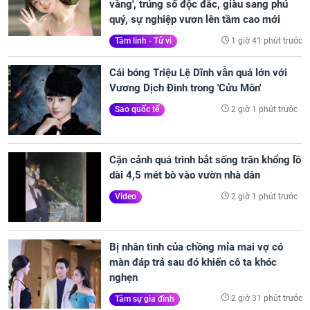
vàng', trúng số độc đắc, giàu sang phú
quý, sự nghiệp vươn lên tầm cao mới
1 giờ 41 phút trước
Tâm linh - Tử vi
Cái bóng Triệu Lệ Dĩnh vẫn quá lớn với
Vương Dịch Đình trong 'Cửu Môn'
2 giờ 1 phút trước
Sao quốc tế
Cận cảnh quá trình bắt sống trăn khổng lồ
dài 4,5 mét bò vào vườn nhà dân
2 giờ 1 phút trước
Video
Bị nhân tình của chồng mỉa mai vợ có
màn đáp trả sau đó khiến cô ta khóc
nghẹn
2 giờ 31 phút trước
Tâm sự gia đình