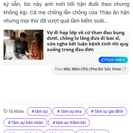
ký sẵn, lúc này anh mới hối hận đuổi theo nhưng
không kịp. Cả mẹ chồng lẫn chồng của Thảo ân hận
nhưng mọi thứ đã vượt quá tầm kiểm soát...
Vợ đi họp lớp về cứ than đau bụng
dưới, chồng lo lắng đưa đi bác sĩ,
vừa nghe kết luận bệnh tình thì quỵ
xuống trong đau đớn
Xem thêm
Theo
Mộc Miên (TH) | Phụ Nữ Sức Khỏe
Từ khóa:
tâm sự
tâm sự eva
Tâm sự gia đình
Tâm sự hôn nhân
tâm sự thầm kín