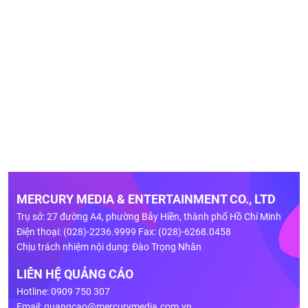
MERCURY MEDIA & ENTERTAINMENT CO., LTD
Trụ sở: 27 đường A4, phường Bảy Hiền, thành phố Hồ Chí Minh
Điện thoại: (028)-2236.9999 Fax: (028)-6268.0458
Chịu trách nhiệm nội dung: Đào Trọng Nhân
LIÊN HỆ QUẢNG CÁO
Hotline: 0909 750 307
Email:
quangcao@mercurymedia.com.vn