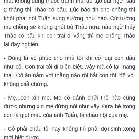
mật không dùng thuốc tránh thai để tạo bất ngờ, sau
2 tháng thì Thảo có bầu. Lúc báo tin cho chồng thì
khỏi phải nói Tuấn sung sướng như nào. Cứ tưởng
mẹ chồng sẽ không ghét bỏ Thảo nữa, nào ngờ thấy
Thảo có bầu khi con trai đi vắng thì mẹ chồng Thảo
lại đay nghiến.
- Đúng là vô phúc cho nhà tôi khi có loại con dâu
như cô. Con trai tôi đi biền biệt...vậy mà cô lại mang
thai. Cô ăn nằm với thằng nào rồi bắt con tôi "đổ vỏ"
không biết chừng.
- Mẹ...con xin mẹ. Mẹ có đánh chửi thế nào cũng
được nhưng xin mẹ đừng nói như vậy. Đứa bé trong
con là giọt máu của anh Tuấn, là cháu nội của mẹ.
- Có phải cháu tôi hay không thì phải đợi sinh xong
mới biết được.