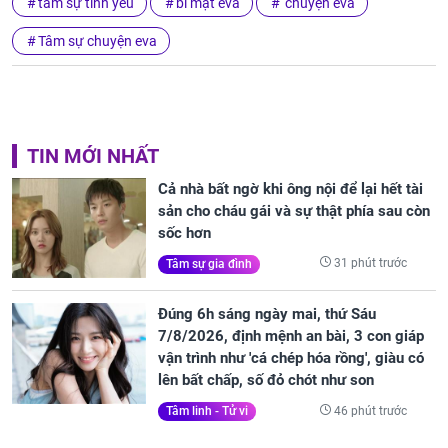
tâm sự tình yêu
bí mật eva
chuyện eva
Tâm sự chuyện eva
TIN MỚI NHẤT
Cả nhà bất ngờ khi ông nội để lại hết tài
sản cho cháu gái và sự thật phía sau còn
sốc hơn
31 phút trước
Tâm sự gia đình
Đúng 6h sáng ngày mai, thứ Sáu
7/8/2026, định mệnh an bài, 3 con giáp
vận trình như 'cá chép hóa rồng', giàu có
lên bất chấp, số đỏ chót như son
46 phút trước
Tâm linh - Tử vi