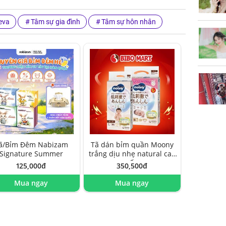
eva
Tâm sự gia đình
Tâm sự hôn nhân
ã/Bỉm Đêm Nabizam
Tã dán bỉm quần Moony
Signature Summer
trắng dịu nhẹ natural cao
cấp
125,000đ
350,500đ
Mua ngay
Mua ngay