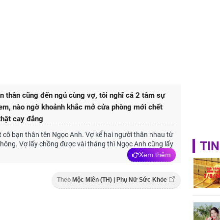
 thân cũng đến ngủ cùng vợ, tôi nghĩ cả 2 tâm sự
 em, nào ngờ khoảnh khắc mở cửa phòng mới chết
thật cay đắng
t cô bạn thân tên Ngọc Anh. Vợ kể hai người thân nhau từ
TIN
thông. Vợ lấy chồng được vài tháng thì Ngọc Anh cũng lấy
Xem thêm
Theo
Mộc Miên (TH) | Phụ Nữ Sức Khỏe