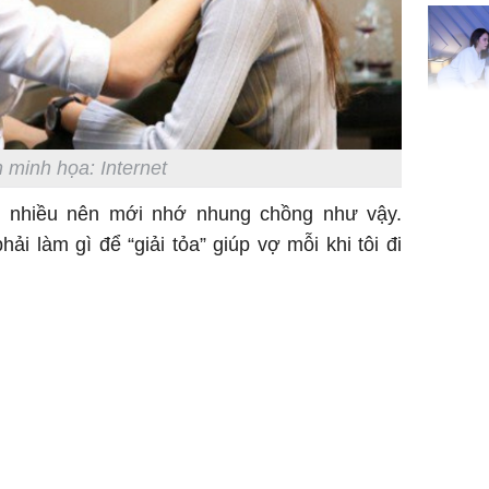
đón lộc 
tiền viê
Phát hiệ
chuyện t
 minh họa: Internet
tôi đòi 
ng nhiều nên mới nhớ nhung chồng như vậy.
sững sờ 
tôi buôn
hải làm gì để “giải tỏa” giúp vợ mỗi khi tôi đi
Lý Liên K
sau tin đ
cởi áo c
khỏe