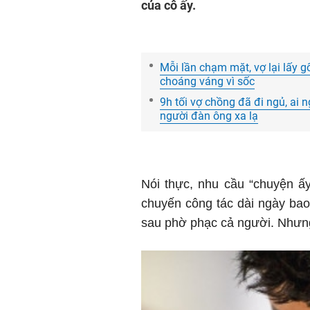
của cô ấy.
Mỗi lần chạm mặt, vợ lại lấy gối
choáng váng vì sốc
9h tối vợ chồng đã đi ngủ, ai 
người đàn ông xa lạ
Nói thực, nhu cầu “chuyện ấ
chuyến công tác dài ngày bao 
sau phờ phạc cả người. Nhưng, 