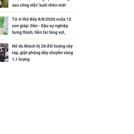
sau công việc 'xuôi chèo mát
mái', tiền tài 'thu về như nước',
tình duyên viên mãn
Tử vi thứ Bảy 8/8/2026 ocủa 12
con giáp: Dần - Dậu sự nghiệp
hưng thịnh, tiền tài tăng vọt,
Mão - Thân công việc bất trắc,
tiền mất tật mang
Nữ du khách bị 28 đối tượng vây
ráp, giật phăng dây chuyền vàng
1,1 lượng