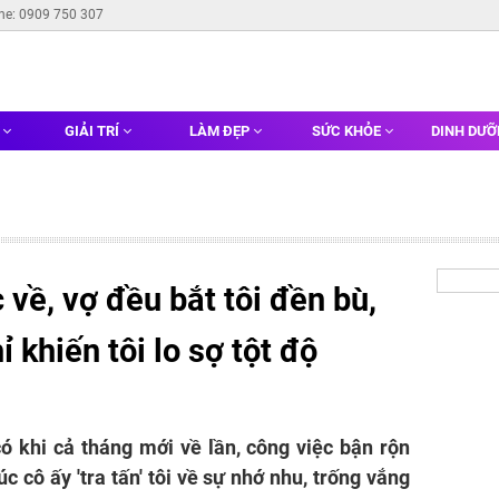
ine: 0909 750 307
G
GIẢI TRÍ
LÀM ĐẸP
SỨC KHỎE
DINH DƯ
 về, vợ đều bắt tôi đền bù,
 khiến tôi lo sợ tột độ
 khi cả tháng mới về lần, công việc bận rộn
úc cô ấy 'tra tấn' tôi về sự nhớ nhu, trống vắng