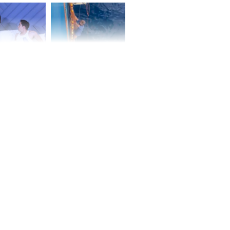
ấm no, tình
n mãn
n vợ giấu
Ngư dân mất tích đã
ừng có chồng,
được tìm thấy còn
ly hôn nhưng
sống sau 26 ngày lênh
khi nghe mẹ
đênh trên biển Thái
g câu này
Bình Dương
iệt lên tiếng
ồn thay tim,
hứng minh sức