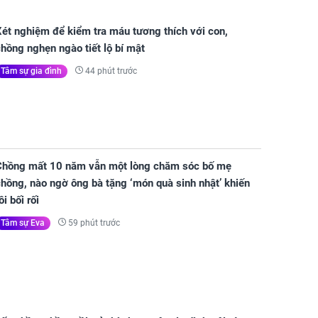
ét nghiệm để kiểm tra máu tương thích với con,
hồng nghẹn ngào tiết lộ bí mật
44 phút trước
Tâm sự gia đình
Chồng mất 10 năm vẫn một lòng chăm sóc bố mẹ
hồng, nào ngờ ông bà tặng ‘món quà sinh nhật’ khiến
ôi bối rối
59 phút trước
Tâm sự Eva