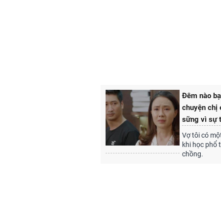
Đêm nào bạn
chuyện chị
sững vì sự 
Vợ tôi có mộ
khi học phổ 
chồng.