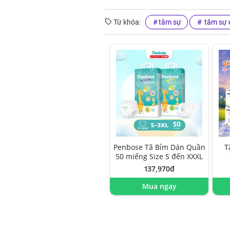
Từ khóa:
tâm sự
tâm sự 
Penbose Tã Bỉm Dán Quần
T
50 miếng Size S đến XXXL
137,970đ
Mua ngay