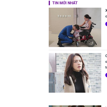
TIN MỚI NHẤT
X
c
c
t