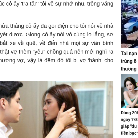
úc cô ấy 'tra tấn' tôi về sự nhớ nhu, trống vắng
nửa tháng cô ấy đã gọi điện cho tôi nói về nhà
quyết được. Giọng cô ấy nói vô cùng lo lắng, sợ
a bắt xe về quê, về đến nhà mọi sự vẫn bình
 thật vợ thèm “yêu” chồng quá nên mới nghĩ ra
Tai nạn
hương vợ, vậy là đêm đó tôi bị vợ 'hành' cho
trúng 8
thương
Đúng 20h
ngày 7/8
giáp "đu
tiền bạc 