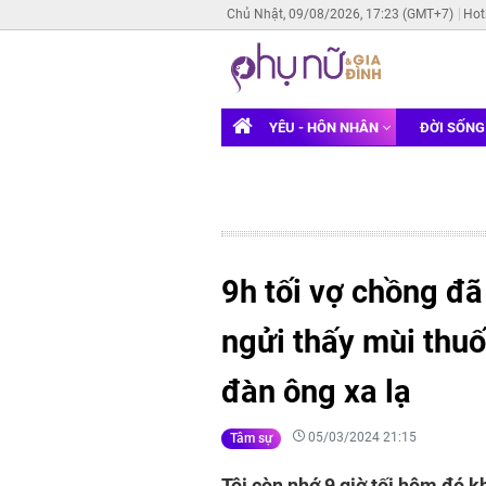
Chủ Nhật, 09/08/2026, 17:23 (GMT+7)
Hot
YÊU - HÔN NHÂN
ĐỜI SỐN
9h tối vợ chồng đã
ngửi thấy mùi thuố
đàn ông xa lạ
05/03/2024 21:15
Tâm sự
Tôi còn nhớ 9 giờ tối hôm đó k