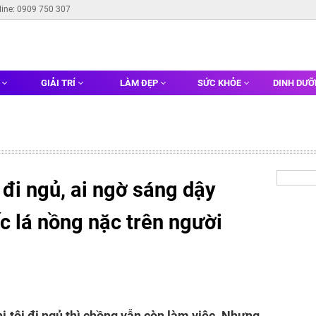
line: 0909 750 307
G
GIẢI TRÍ
LÀM ĐẸP
SỨC KHỎE
DINH DƯ
 đi ngủ, ai ngờ sáng dậy
c lá nồng nặc trên người
hi tôi đi ngủ thì chồng vẫn còn làm việc. Nhưng