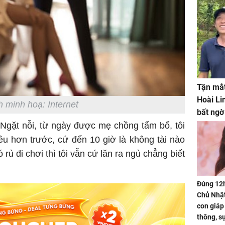
Tận mắt
Hoài Li
 minh hoạ: Internet
bất ngờ
 Ngặt nỗi, từ ngày được mẹ chồng tẩm bổ, tôi
ều hơn trước, cứ đến 10 giờ là không tài nào
rủ đi chơi thì tôi vẫn cứ lăn ra ngủ chẳng biết
Đúng 12
Chủ Nhật
con giáp
thông, s