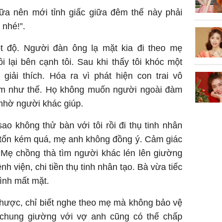
sữa nên mới tỉnh giấc giữa đêm thế này phải
 nhé!”.
t độ. Người đàn ông lạ mặt kia đi theo mẹ
i lại bên cạnh tôi. Sau khi thấy tôi khóc một
giải thích. Hóa ra vì phát hiện con trai vô
àm như thế. Họ không muốn người ngoài đàm
 nhờ người khác giúp.
sao không thử bàn với tôi rồi đi thụ tinh nhân
đó tốn kém quá, mẹ anh không đồng ý. Cảm giác
. Mẹ chồng thà tìm người khác lén lên giường
h viện, chi tiền thụ tinh nhân tạo. Bà vừa tiếc
ình mất mặt.
hược, chỉ biết nghe theo mẹ mà không bảo vệ
chung giường với vợ anh cũng có thể chấp