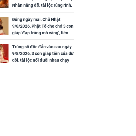
Nhân nâng đỡ, tài lộc rủng rỉnh,
yên tâm hưởng vinh hoa Phú
Quý
Đúng ngày mai, Chủ Nhật
9/8/2026, Phật Tổ che chở 3 con
giáp 'đạp trúng mỏ vàng', tiền
bạc nhiều như lá sung, sự
nghiệp vượng phát
Trúng số độc đắc vào sau ngày
9/8/2026, 3 con giáp tiền của dư
dôi, tài lộc nối đuôi nhau chạy
vào nhà, sự nghiệp phất lên
trông thấy