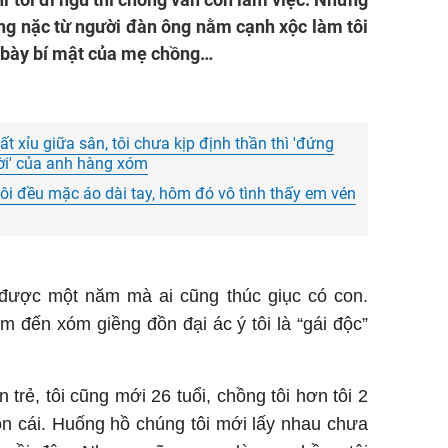
ng nặc từ người đàn ông nằm cạnh xộc làm tôi
i bày bí mật của mẹ chồng…
t xỉu giữa sân, tôi chưa kịp định thần thì 'đứng
rời' của anh hàng xóm
i đều mặc áo dài tay, hôm đó vô tình thấy em vén
được một năm mà ai cũng thúc giục có con.
 đến xóm giềng đồn đại ác ý tôi là “gái độc”
 trẻ, tôi cũng mới 26 tuổi, chồng tôi hơn tôi 2
on cái. Huống hồ chúng tôi mới lấy nhau chưa