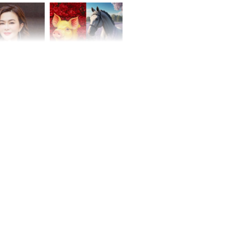
hóa Rồng', vét
á trong thiên
 mỹ nhân Hồng
Tử vi tuần mới (từ 10
uan Chi Lâm
đến 16/8/2026), 3 con
tin yêu trai
giáp mưa thuận gió
36 tuổi
hòa, tiền về như nước,
bạc vàng dư dả, Phú
Quý Vinh Hoa, vận
trình khai sáng
u Tinh Trì
g phòng vé,
u vượt 8.600