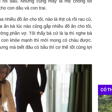
m rồi đâu. Nhưng cũng may là mẹ chồng tôi
cho con dâu và con trai.
nhiều đồ ăn cho tôi, nào là thịt cá rồi rau củ,
ữa ăn bà lúc nào cũng gắp nhiều đồ ăn cho tôi,
ường phần vợ. Tôi thấy bà cứ là lạ thì nghe bà
ể con khỏe mạnh thì mới mong có cháu được.
ưng mà biết đâu có bầu thì cơ thể tốt cũng lợi
CÓ T