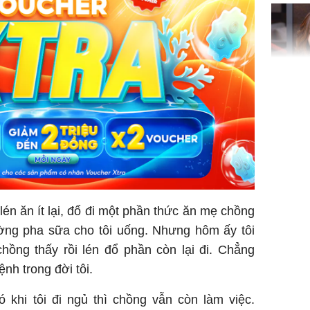
'cá chép 
cạn lộc l
hạ
'Đệ nhất
Kông' Q
phản hồi 
trẻ kém 
lén ăn ít lại, đổ đi một phần thức ăn mẹ chồng
Phim Châ
đại thắn
ường pha sữa cho tôi uống. Nhưng hôm ấy tôi
doanh th
ồng thấy rồi lén đổ phần còn lại đi. Chẳng
tỷ đồng
nh trong đời tôi.
 khi tôi đi ngủ thì chồng vẫn còn làm việc.