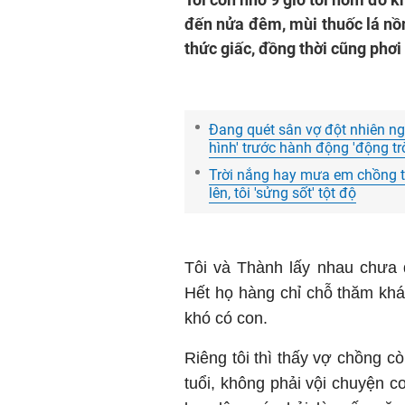
đến nửa đêm, mùi thuốc lá nồ
thức giấc, đồng thời cũng phơ
Đang quét sân vợ đột nhiên ngấ
hình' trước hành động 'động t
Trời nắng hay mưa em chồng tô
lên, tôi 'sửng sốt' tột độ
Tôi và Thành lấy nhau chưa 
Hết họ hàng chỉ chỗ thăm khám
khó có con.
Riêng tôi thì thấy vợ chồng còn
tuổi, không phải vội chuyện c