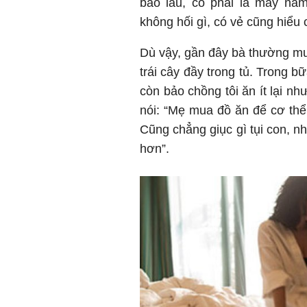
bao lâu, có phải là mấy nă
không hối gì, có vẻ cũng hiểu 
Dù vậy, gần đây bà thường mua 
trái cây đầy trong tủ. Trong b
còn bảo chồng tôi ăn ít lại nh
nói: “Mẹ mua đồ ăn để cơ th
Cũng chẳng giục gì tụi con, nh
hơn”.