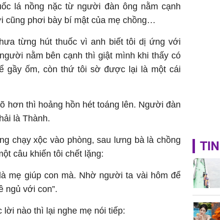
ốc lá nồng nặc từ người đàn ông nằm cạnh
hời cũng phơi bày bí mật của mẹ chồng…
ưa từng hút thuốc vì anh biết tôi dị ứng với
người nằm bên cạnh thì giật mình khi thấy có
hể gầy ốm, còn thứ tôi sờ được lại là một cái
 rõ hơn thì hoảng hồn hét toáng lên. Người đàn
hải là Thành.
ồng chạy xộc vào phòng, sau lưng bà là chồng
TIN
một câu khiến tôi chết lặng:
 là mẹ giúp con mà. Nhờ người ta vài hôm để
ề ngủ với con”.
ời nào thì lại nghe mẹ nói tiếp: