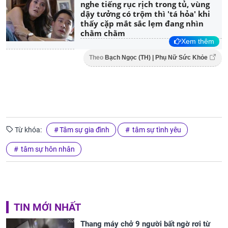
nghe tiếng rục rịch trong tủ, vùng
dậy tưởng có trộm thì 'tá hỏa' khi
thấy cặp mắt sắc lẹm đang nhìn
chằm chằm
Xem thêm
Theo
Bạch Ngọc (TH) | Phụ Nữ Sức Khỏe
Từ khóa:
Tâm sự gia đình
tâm sự tình yêu
tâm sự hôn nhân
TIN MỚI NHẤT
Thang máy chở 9 người bất ngờ rơi từ