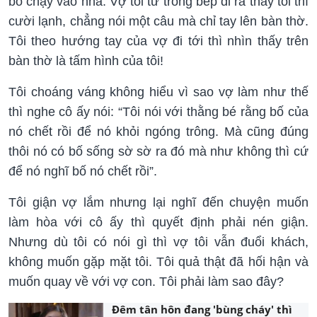
bỏ chạy vào nhà. Vợ tôi từ trong bếp đi ra thấy tôi thì
cười lạnh, chẳng nói một câu mà chỉ tay lên bàn thờ.
Tôi theo hướng tay của vợ đi tới thì nhìn thấy trên
bàn thờ là tấm hình của tôi!
Tôi choáng váng không hiểu vì sao vợ làm như thế
thì nghe cô ấy nói: “Tôi nói với thằng bé rằng bố của
nó chết rồi để nó khỏi ngóng trông. Mà cũng đúng
thôi nó có bố sống sờ sờ ra đó mà như không thì cứ
để nó nghĩ bố nó chết rồi”.
Tôi giận vợ lắm nhưng lại nghĩ đến chuyện muốn
làm hòa với cô ấy thì quyết định phải nén giận.
Nhưng dù tôi có nói gì thì vợ tôi vẫn đuổi khách,
không muốn gặp mặt tôi. Tôi quả thật đã hối hận và
muốn quay về với vợ con. Tôi phải làm sao đây?
Đêm tân hôn đang 'bùng cháy' thì