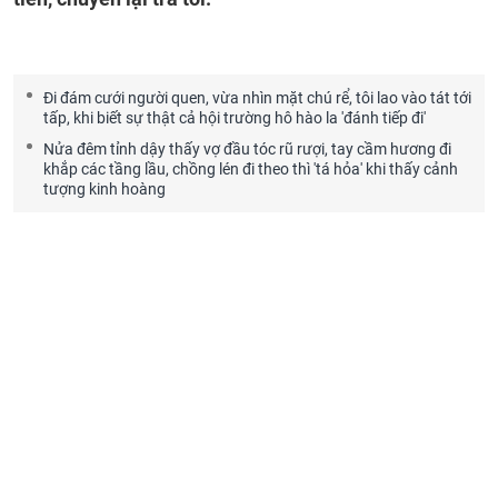
Đi đám cưới người quen, vừa nhìn mặt chú rể, tôi lao vào tát tới
tấp, khi biết sự thật cả hội trường hô hào la 'đánh tiếp đi'
Nửa đêm tỉnh dậy thấy vợ đầu tóc rũ rượi, tay cầm hương đi
khắp các tầng lầu, chồng lén đi theo thì 'tá hỏa' khi thấy cảnh
tượng kinh hoàng