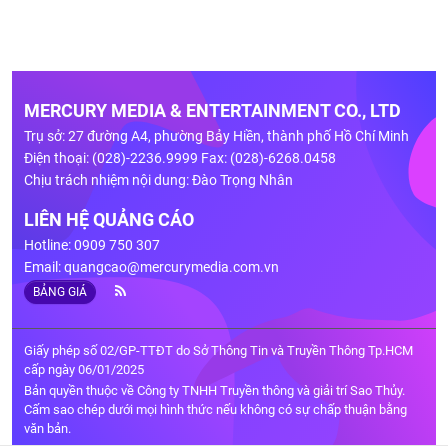
MERCURY MEDIA & ENTERTAINMENT CO., LTD
Trụ sở: 27 đường A4, phường Bảy Hiền, thành phố Hồ Chí Minh
Điện thoại: (028)-2236.9999 Fax: (028)-6268.0458
Chịu trách nhiệm nội dung: Đào Trọng Nhân
LIÊN HỆ QUẢNG CÁO
Hotline: 0909 750 307
Email:
quangcao@mercurymedia.com.vn
BẢNG GIÁ
Giấy phép số 02/GP-TTĐT do Sở Thông Tin và Truyền Thông Tp.HCM
cấp ngày 06/01/2025
Bản quyền thuộc về Công ty TNHH Truyền thông và giải trí Sao Thủy.
Cấm sao chép dưới mọi hình thức nếu không có sự chấp thuận bằng
văn bản.