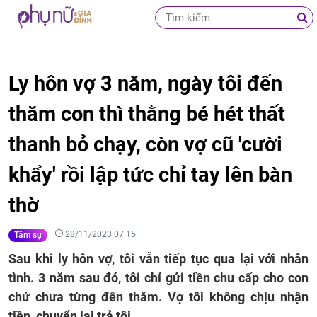
Ly hôn vợ 3 năm, ngày tôi đến
thăm con thì thằng bé hét thất
thanh bỏ chạy, còn vợ cũ 'cười
khẩy' rồi lập tức chỉ tay lên bàn
thờ
28/11/2023 07:15
Tâm sự
Sau khi ly hôn vợ, tôi vẫn tiếp tục qua lại với nhân
tình. 3 năm sau đó, tôi chỉ gửi tiền chu cấp cho con
chứ chưa từng đến thăm. Vợ tôi không chịu nhận
tiền, chuyển lại trả tôi.