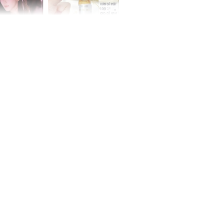
 Tư muốn bứt
NÓNG: Bộ Y tế chưa
 vùng an toàn
cấp phép cho sản
phẩm làm đẹp từ tế
bào gốc người
uyên ăn loại
ai này, cơ thể
được 4 lợi ích