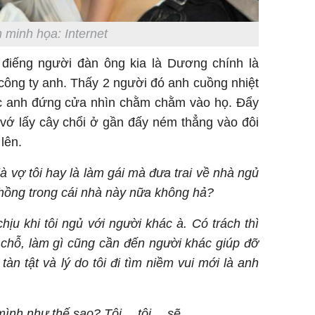
 minh họa: Internet
 điếng người đàn ông kia là Dương chính là
ông ty anh. Thấy 2 người đó anh cuồng nhiệt
c anh đứng cửa nhìn chằm chằm vào họ. Đẩy
 vớ lấy cây chổi ở gần đấy ném thẳng vào đôi
lên.
là vợ tôi hay là làm gái mà đưa trai về nhà ngủ
 chồng trong cái nhà này nữa không hả?
hịu khi tôi ngủ với người khác à. Có trách thì
chỗ, làm gì cũng cần đến người khác giúp đỡ
tàn tật và lý do tôi đi tìm niềm vui mới là anh
mình như thế sao? Tôi… tôi… sẽ…