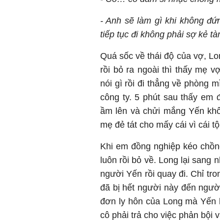
- Anh sẽ làm gì khi không đứ
tiếp tục đi không phải sợ kẻ tàn
Quá sốc về thái độ của vợ, Lo
rồi bỏ ra ngoài thì thấy mẹ 
nói gì rồi đi thẳng về phòng
công ty. 5 phút sau thấy em
ầm lên và chửi mắng Yến khôn
mẹ đẻ tát cho mấy cái vì cái t
Khi em đồng nghiệp kéo chồn
luôn rồi bỏ về. Long lại sang 
người Yến rồi quay đi. Chỉ tr
đã bị hết người này đến người
đơn ly hôn của Long mà Yến k
cô phải trả cho việc phản bội 