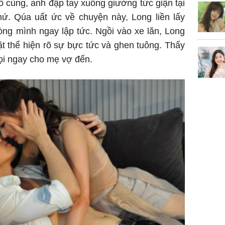
ô cùng, anh đập tay xuống giường tức giận tại
hứ. Qúa uất ức về chuyện này, Long liền lấy
phòng mình ngay lập tức. Ngồi vào xe lăn, Long
t thể hiện rõ sự bực tức và ghen tuông. Thấy
ọi ngay cho mẹ vợ đến.