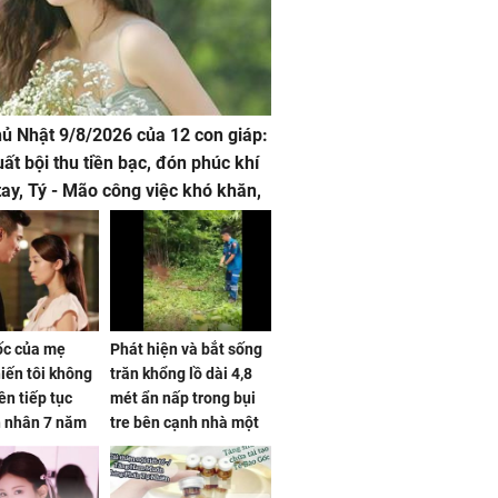
hủ Nhật 9/8/2026 của 12 con giáp:
uất bội thu tiền bạc, đón phúc khí
tay, Tý - Mão công việc khó khăn,
 đội nón ra đi
sốc của mẹ
Phát hiện và bắt sống
iến tôi không
trăn khổng lồ dài 4,8
ên tiếp tục
mét ẩn nấp trong bụi
n nhân 7 năm
tre bên cạnh nhà một
 không
cụ bà