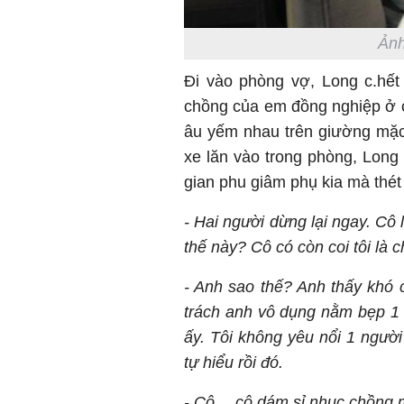
Ảnh
Đi vào phòng vợ, Long c.hết
chồng của em đồng nghiệp ở c
âu yếm nhau trên giường mặ
xe lăn vào trong phòng, Long
gian phu giâm phụ kia mà thét 
- Hai người dừng lại ngay. Cô 
thế này? Cô có còn coi tôi là
- Anh sao thế? Anh thấy khó c
trách anh vô dụng nằm bẹp 1 
ấy. Tôi không yêu nổi 1 người 
tự hiểu rồi đó.
- Cô… cô dám sỉ nhục chồng 