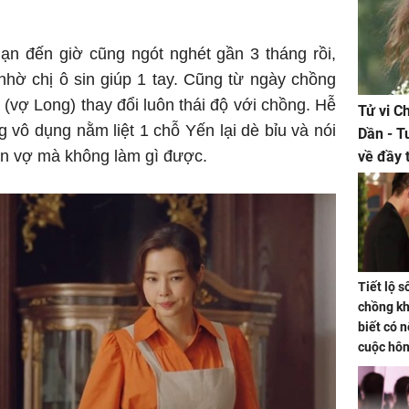
nạn đến giờ cũng ngót nghét gần 3 tháng rồi,
hờ chị ô sin giúp 1 tay. Cũng từ ngày chồng
vợ Long) thay đổi luôn thái độ với chồng. Hễ
Tử vi C
 vô dụng nằm liệt 1 chỗ Yến lại dè bỉu và nói
Dần - T
ận vợ mà không làm gì được.
về đầy 
tiền bạc
Tiết lộ 
chồng kh
biết có n
cuộc hô
nữa hay