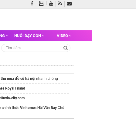
ỠNG
NUÔI DẠY CON
VIDEO
ụ
thu mua đồ cũ hà nội
nhanh chóng
es Royal Island
/alluvia-city.com
e chính thức
Vinhomes Hải Vân Bay
Chủ