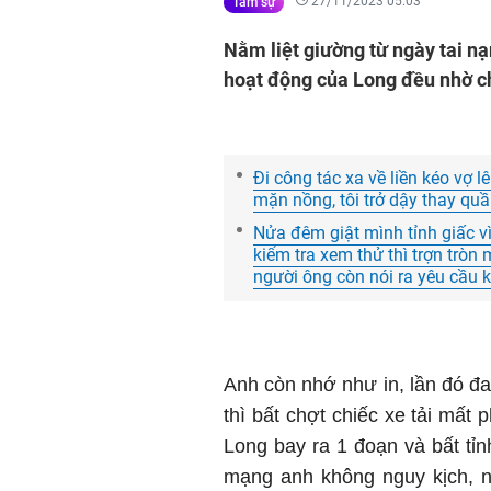
27/11/2023 05:03
Tâm sự
Nằm liệt giường từ ngày tai nạ
hoạt động của Long đều nhờ chị
Đi công tác xa về liền kéo vợ 
mặn nồng, tôi trở dậy thay quần
Nửa đêm giật mình tỉnh giấc vì 
kiểm tra xem thử thì trợn tròn 
người ông còn nói ra yêu cầu k
Anh còn nhớ như in, lần đó đ
thì bất chợt chiếc xe tải mất
Long bay ra 1 đoạn và bất tỉn
mạng anh không nguy kịch, n