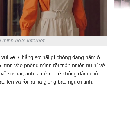
Triệu Lộ
phá khỏi
 minh họa: Internet
 vui vẻ. Chẳng sợ hãi gì chồng đang nằm ở
tình vào phòng mình rồi thản nhiên hú hí với
vẻ sợ hãi, anh ta cứ rụt rè không dám chủ
Thường x
nấm sợi d
 lên và rồi lại hạ giọng bảo người tình.
sẽ nhận 
bất ngờ!