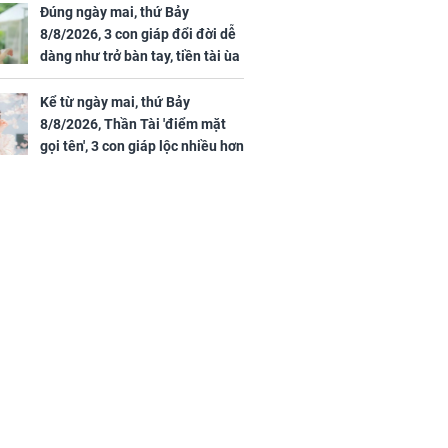
túc
Đúng ngày mai, thứ Bảy
8/8/2026, 3 con giáp đổi đời dễ
dàng như trở bàn tay, tiền tài ùa
tới, ngồi không lộc cũng đến,
phú quý theo tới già
Kể từ ngày mai, thứ Bảy
8/8/2026, Thần Tài 'điểm mặt
gọi tên', 3 con giáp lộc nhiều hơn
sông, tài vận sáng như trăng
Rằm, chính thức hết khổ