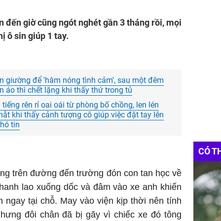
n đến giờ cũng ngót nghét gần 3 tháng rồi, mọi
 ô sin giúp 1 tay.
lên giường để 'hâm nóng tình cảm', sau một đêm
 áo thì chết lặng khi thấy thứ trong tủ
tiếng rên rỉ oai oái từ phòng bố chồng, len lén
mắt khi thấy cảnh tượng cô giúp việc đặt tay lên
hó tin
CÓ T
ang trên đường đến trường đón con tan học về
 phanh lao xuống dốc và đâm vào xe anh khiến
h ngay tại chỗ. May vào viện kịp thời nên tính
hưng đôi chân đã bị gãy vì chiếc xe đó tông