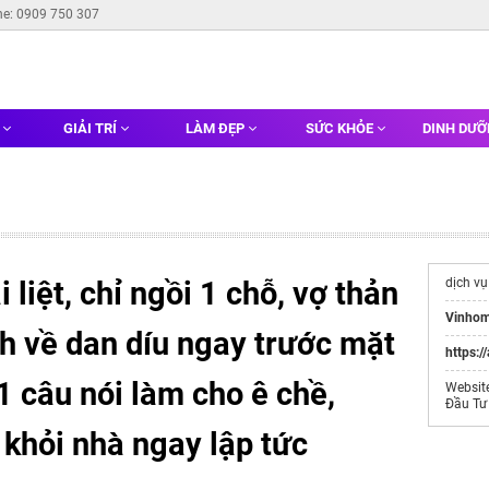
ne: 0909 750 307
G
GIẢI TRÍ
LÀM ĐẸP
SỨC KHỎE
DINH DƯ
 liệt, chỉ ngồi 1 chỗ, vợ thản
dịch v
Vinhom
h về dan díu ngay trước mặt
https:/
1 câu nói làm cho ê chề,
Websit
Đầu Tư
 khỏi nhà ngay lập tức