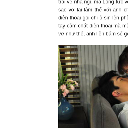
trai về nhà ngủ mà Long tức v
sao vợ lại làm thế với anh c
điện thoại gọi chị ô sin lên 
tay cầm chặt điện thoại mà mặ
vợ như thế, anh liền bấm số g