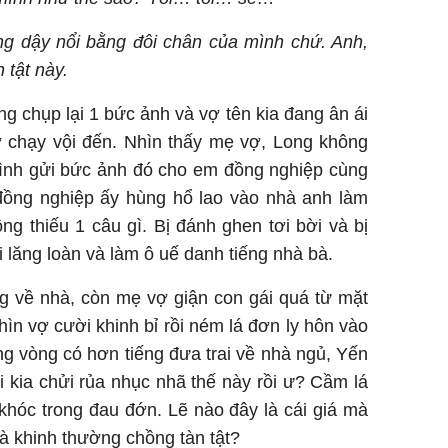
ng dậy nổi bằng đôi chân của mình chứ. Anh,
 tật này.
ng chụp lại 1 bức ảnh và vợ tên kia đang ân ái
vợ chạy vội đến. Nhìn thấy mẹ vợ, Long không
 mình gửi bức ảnh đó cho em đồng nghiệp cùng
 đồng nghiệp ấy hùng hổ lao vào nhà anh làm
g thiếu 1 câu gì. Bị đánh ghen tơi bời và bị
ội lăng loàn và làm ô uế danh tiếng nhà bà.
g về nhà, còn mẹ vợ giận con gái quá từ mặt
nhìn vợ cười khinh bỉ rồi ném lá đơn ly hôn vào
ong vòng có hơn tiếng đưa trai về nhà ngủ, Yến
 kia chửi rủa nhục nhã thế này rồi ư? Cầm lá
hóc trong đau đớn. Lẽ nào đây là cái giá mà
và khinh thường chồng tàn tật?