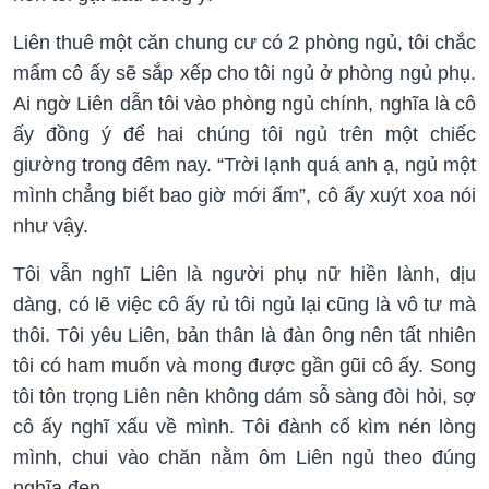
Liên thuê một căn chung cư có 2 phòng ngủ, tôi chắc
mẩm cô ấy sẽ sắp xếp cho tôi ngủ ở phòng ngủ phụ.
Ai ngờ Liên dẫn tôi vào phòng ngủ chính, nghĩa là cô
ấy đồng ý để hai chúng tôi ngủ trên một chiếc
giường trong đêm nay. “Trời lạnh quá anh ạ, ngủ một
mình chẳng biết bao giờ mới ấm”, cô ấy xuýt xoa nói
như vậy.
Tôi vẫn nghĩ Liên là người phụ nữ hiền lành, dịu
dàng, có lẽ việc cô ấy rủ tôi ngủ lại cũng là vô tư mà
thôi. Tôi yêu Liên, bản thân là đàn ông nên tất nhiên
tôi có ham muốn và mong được gần gũi cô ấy. Song
tôi tôn trọng Liên nên không dám sỗ sàng đòi hỏi, sợ
cô ấy nghĩ xấu về mình. Tôi đành cố kìm nén lòng
mình, chui vào chăn nằm ôm Liên ngủ theo đúng
nghĩa đen.