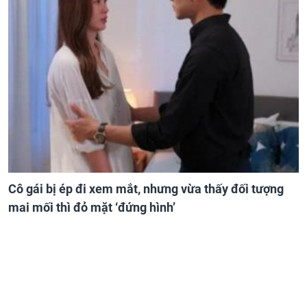
Cô gái bị ép đi xem mắt, nhưng vừa thấy đối tượng
mai mối thì đỏ mặt ‘đứng hình’