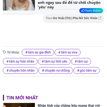
anh ngay sau đó để từ chối chuyện
'yêu' này
Xem thêm
Theo
Dư Hoài (TH) | Phụ Nữ Sức Khỏe
Từ khóa:
tâm sự gia đình
tâm sự eva
tâm sự hôn nhân
tâm sự tình yêu
tâm sự
chuyện hôn nhân
chuyện vợ chồng
góc tâm sự
TIN MỚI NHẤT
Nhân tình của chồng kêu mang thai vòi