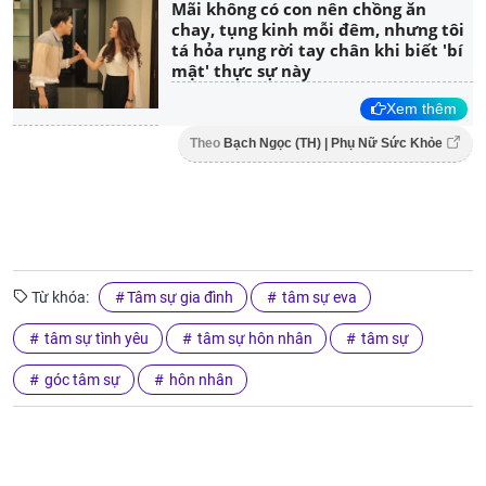
Mãi không có con nên chồng ăn
chay, tụng kinh mỗi đêm, nhưng tôi
tá hỏa rụng rời tay chân khi biết 'bí
mật' thực sự này
Xem thêm
Theo
Bạch Ngọc (TH) | Phụ Nữ Sức Khỏe
Từ khóa:
Tâm sự gia đình
tâm sự eva
tâm sự tình yêu
tâm sự hôn nhân
tâm sự
góc tâm sự
hôn nhân