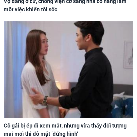
Vợ đang ở cữ, chồng viện cớ sang nhà cô hàng làm
một việc khiến tôi sốc
Cô gái bị ép đi xem mắt, nhưng vừa thấy đối tượng
mai mối thì đỏ mặt ‘đứng hình’