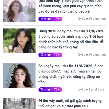
Qua đêm nay, 3 con giáp vận trình suôn
sẻ hanh thông, quý phú vây quanh, tiền
bạc đổ về đầy túi tha hồ tiêu xài
4 giờ 59 phút trước
Tâm linh - Tử vi
Đúng 9h30 ngày mai, thứ Ba 11/8/2026,
3 con giáp vươn mình nhận lộc Trời ban,
chính thức hết khổ, trúng số độc đắc, dễ
dàng có bạc tỷ trong tay
5 giờ 29 phút trước
Tâm linh - Tử vi
Sau ngày mai, thứ Ba 11/8/2026, 3 con
giáp có phước mặc sức màu ăn, tài lộc
chồng chất, ngồi yên cũng tự động có
tiền
6 giờ 9 phút trước
Tâm linh - Tử vi
Đi thử váy cưới, cô gái gặp cảnh tượng
"nổi da gà" và sự thật phía sau