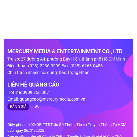
MERCURY MEDIA & ENTERTAINMENT CO., LTD
Trụ sở: 27 đường A4, phường Bảy Hiền, thành phố Hồ Chí Minh
Điện thoại: (028)-2236.9999 Fax: (028)-6268.0458
Chịu trách nhiệm nội dung: Đào Trọng Nhân
LIÊN HỆ QUẢNG CÁO
Hotline: 0909 750 307
Email:
quangcao@mercurymedia.com.vn
BẢNG GIÁ
Giấy phép số 02/GP-TTĐT do Sở Thông Tin và Truyền Thông Tp.HCM
cấp ngày 06/01/2025
Bản quyền thuộc về Công ty TNHH Truyền thông và giải trí Sao Thủy.