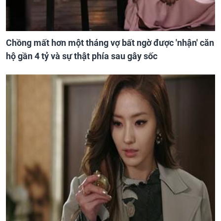
Chồng mất hơn một tháng vợ bất ngờ được 'nhận' căn
hộ gần 4 tỷ và sự thật phía sau gây sốc