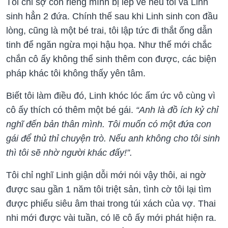
Tôi chỉ sợ con riêng mình bị lép vế nếu tôi và Linh
sinh hẳn 2 đứa. Chính thế sau khi Linh sinh con đầu
lòng, cũng là một bé trai, tôi lập tức đi thắt ống dẫn
tinh để ngăn ngừa mọi hậu họa. Như thế mới chắc
chắn cô ấy không thể sinh thêm con được, các biện
pháp khác tôi không thấy yên tâm.
Biết tôi làm điều đó, Linh khóc lóc ấm ức vô cùng vì
cô ấy thích có thêm một bé gái.
“Anh là đồ ích kỷ chỉ
nghĩ đến bản thân mình. Tôi muốn có một đứa con
gái để thủ thỉ chuyện trò. Nếu anh không cho tôi sinh
thì tôi sẽ nhờ người khác đấy!”.
Tôi chỉ nghĩ Linh giận dỗi mới nói vậy thôi, ai ngờ
được sau gần 1 năm tôi triệt sản, tình cờ tôi lại tìm
được phiếu siêu âm thai trong túi xách của vợ. Thai
nhi mới được vài tuần, có lẽ cô ấy mới phát hiện ra.