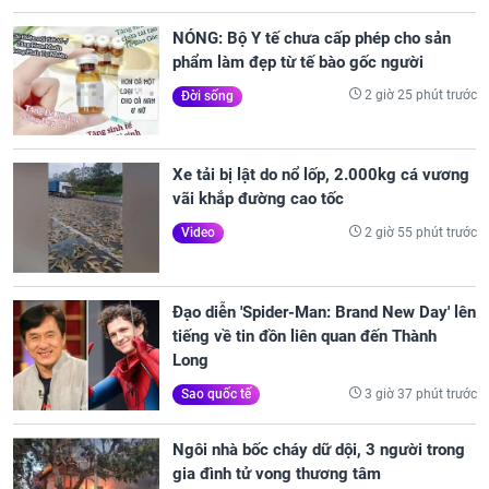
NÓNG: Bộ Y tế chưa cấp phép cho sản
phẩm làm đẹp từ tế bào gốc người
2 giờ 25 phút trước
Đời sống
Xe tải bị lật do nổ lốp, 2.000kg cá vương
vãi khắp đường cao tốc
2 giờ 55 phút trước
Video
Đạo diễn 'Spider-Man: Brand New Day' lên
tiếng về tin đồn liên quan đến Thành
Long
3 giờ 37 phút trước
Sao quốc tế
Ngôi nhà bốc cháy dữ dội, 3 người trong
gia đình tử vong thương tâm