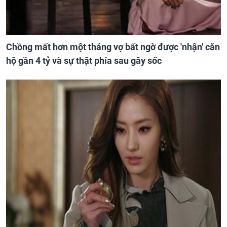
Chồng mất hơn một tháng vợ bất ngờ được 'nhận' căn
hộ gần 4 tỷ và sự thật phía sau gây sốc