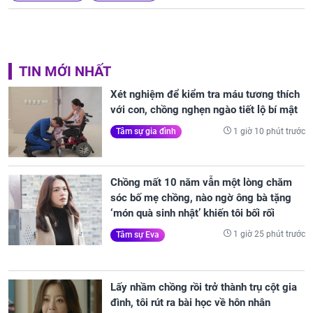
TIN MỚI NHẤT
Xét nghiệm để kiểm tra máu tương thích
với con, chồng nghẹn ngào tiết lộ bí mật
1 giờ 10 phút trước
Tâm sự gia đình
Chồng mất 10 năm vẫn một lòng chăm
sóc bố mẹ chồng, nào ngờ ông bà tặng
‘món quà sinh nhật’ khiến tôi bối rối
1 giờ 25 phút trước
Tâm sự Eva
Lấy nhầm chồng rồi trở thành trụ cột gia
đình, tôi rút ra bài học về hôn nhân