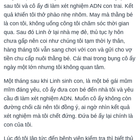
sau tôi và cô ấy đi làm xét nghiệm ADN con trai. Kết
quả khiến tôi thở phào nhẹ nhõm. May mà thằng bé
là con tôi, không uổng công tôi chăm sóc thời gian
qua. Sau đó Linh ở lại nhà mẹ đẻ, thủ tục ly hôn
chưa gấp nên coi như chúng tôi tạm thời ly thân,
hàng tháng tôi vẫn sang chơi với con và gửi cho vợ
tiền chu cấp nuôi thằng bé. Cái thai trong bụng cô ấy
ngày một lớn nhưng tôi không quan tâm.
Một tháng sau khi Linh sinh con, là một bé gái mũm
mĩm đáng yêu, cô ấy đưa con bé đến nhà tôi và yêu
cầu đi làm xét nghiệm ADN. Muốn cô ấy không còn
đường chối cãi nên tôi đồng ý, ai ngờ nhìn kết quả
xét nghiệm mà tôi chết đứng. Đứa bé ấy lại chính là
con của tôi.
Lúc đó tôi lập tức đến bệnh viện kiểm tra thì biết thủ