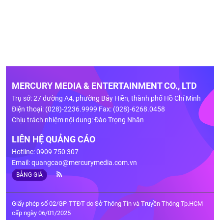
MERCURY MEDIA & ENTERTAINMENT CO., LTD
Trụ sở: 27 đường A4, phường Bảy Hiền, thành phố Hồ Chí Minh
Điện thoại: (028)-2236.9999 Fax: (028)-6268.0458
Chịu trách nhiệm nội dung: Đào Trọng Nhân
LIÊN HỆ QUẢNG CÁO
Hotline: 0909 750 307
Email:
quangcao@mercurymedia.com.vn
BẢNG GIÁ
Giấy phép số 02/GP-TTĐT do Sở Thông Tin và Truyền Thông Tp.HCM
cấp ngày 06/01/2025