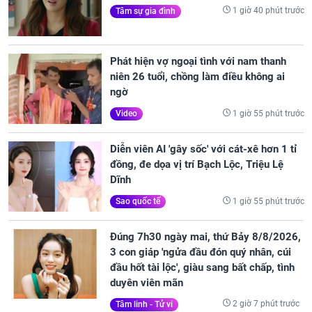
1 giờ 40 phút trước
Tâm sự gia đình
Phát hiện vợ ngoại tình với nam thanh
niên 26 tuổi, chồng làm điều không ai
ngờ
1 giờ 55 phút trước
Video
Diễn viên AI 'gây sốc' với cát-xê hơn 1 tỉ
đồng, đe dọa vị trí Bạch Lộc, Triệu Lệ
Dĩnh
1 giờ 55 phút trước
Sao quốc tế
Đúng 7h30 ngày mai, thứ Bảy 8/8/2026,
3 con giáp 'ngửa đầu đón quý nhân, cúi
đầu hốt tài lộc', giàu sang bất chấp, tình
duyên viên mãn
2 giờ 7 phút trước
Tâm linh - Tử vi