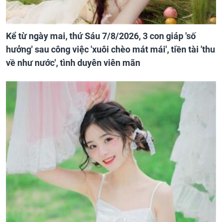
Kể từ ngày mai, thứ Sáu 7/8/2026, 3 con giáp 'số
hưởng' sau công việc 'xuôi chèo mát mái', tiền tài 'thu
về như nước', tình duyên viên mãn