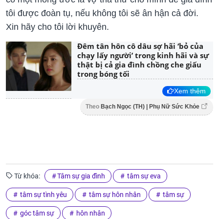
tôi được đoàn tụ, nếu không tôi sẽ ân hận cả đời.
Xin hãy cho tôi lời khuyên.
Đêm tân hôn cô dâu sợ hãi ‘bỏ của
chạy lấy người’ trong kinh hãi và sự
thật bị cả gia đình chồng che giấu
trong bóng tối
Xem thêm
Theo
Bạch Ngọc (TH) | Phụ Nữ Sức Khỏe
Từ khóa:
Tâm sự gia đình
tâm sự eva
tâm sự tình yêu
tâm sự hôn nhân
tâm sự
góc tâm sự
hôn nhân