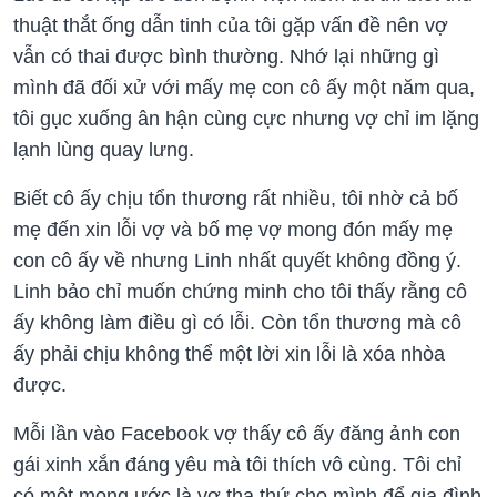
thuật thắt ống dẫn tinh của tôi gặp vấn đề nên vợ
vẫn có thai được bình thường. Nhớ lại những gì
mình đã đối xử với mấy mẹ con cô ấy một năm qua,
tôi gục xuống ân hận cùng cực nhưng vợ chỉ im lặng
lạnh lùng quay lưng.
Biết cô ấy chịu tổn thương rất nhiều, tôi nhờ cả bố
mẹ đến xin lỗi vợ và bố mẹ vợ mong đón mấy mẹ
con cô ấy về nhưng Linh nhất quyết không đồng ý.
Linh bảo chỉ muốn chứng minh cho tôi thấy rằng cô
ấy không làm điều gì có lỗi. Còn tổn thương mà cô
ấy phải chịu không thể một lời xin lỗi là xóa nhòa
được.
Mỗi lần vào Facebook vợ thấy cô ấy đăng ảnh con
gái xinh xắn đáng yêu mà tôi thích vô cùng. Tôi chỉ
có một mong ước là vợ tha thứ cho mình để gia đình