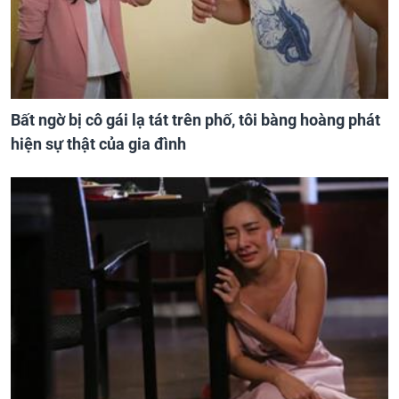
Bất ngờ bị cô gái lạ tát trên phố, tôi bàng hoàng phát
hiện sự thật của gia đình