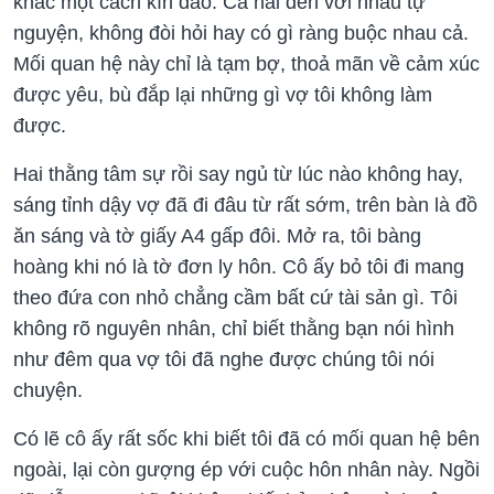
khác một cách kín đáo. Cả hai đến với nhau tự
nguyện, không đòi hỏi hay có gì ràng buộc nhau cả.
Mối quan hệ này chỉ là tạm bợ, thoả mãn về cảm xúc
được yêu, bù đắp lại những gì vợ tôi không làm
được.
Hai thằng tâm sự rồi say ngủ từ lúc nào không hay,
sáng tỉnh dậy vợ đã đi đâu từ rất sớm, trên bàn là đồ
ăn sáng và tờ giấy A4 gấp đôi. Mở ra, tôi bàng
hoàng khi nó là tờ đơn ly hôn. Cô ấy bỏ tôi đi mang
theo đứa con nhỏ chẳng cầm bất cứ tài sản gì. Tôi
không rõ nguyên nhân, chỉ biết thằng bạn nói hình
như đêm qua vợ tôi đã nghe được chúng tôi nói
chuyện.
Có lẽ cô ấy rất sốc khi biết tôi đã có mối quan hệ bên
ngoài, lại còn gượng ép với cuộc hôn nhân này. Ngồi