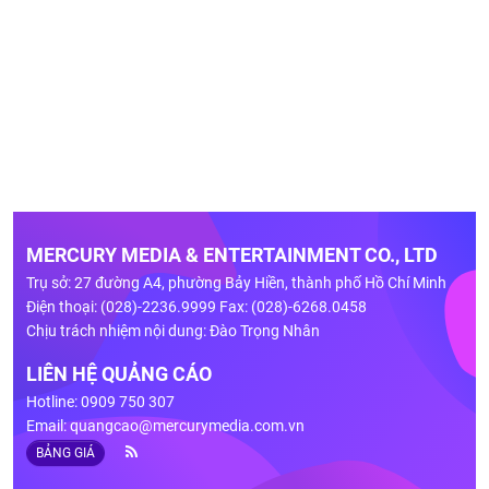
MERCURY MEDIA & ENTERTAINMENT CO., LTD
Trụ sở: 27 đường A4, phường Bảy Hiền, thành phố Hồ Chí Minh
Điện thoại: (028)-2236.9999 Fax: (028)-6268.0458
Chịu trách nhiệm nội dung: Đào Trọng Nhân
LIÊN HỆ QUẢNG CÁO
Hotline: 0909 750 307
Email:
quangcao@mercurymedia.com.vn
BẢNG GIÁ