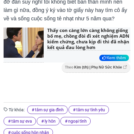
đỡ đẫn suy nghĩ tôi không biết bản thân mình nên
làm gì nữa, đồng ý ký vào tờ giấy này hay tìm cô ấy
về và sống cuộc sống tẻ nhạt như 5 năm qua?
Thấy con càng lớn càng không giống
bố mẹ, chồng đòi đi xét nghiệm ADN
kiểm chứng, chưa kịp đi thì đã nhận
kết quả đau lòng hơn
Xem thêm
Theo
Kim (t/h) | Phụ Nữ Sức Khỏe
Từ khóa:
tâm sự gia đình
tâm sự tình yêu
tâm sự eva
ly hôn
ngoại tình
cuộc sống hôn nhân