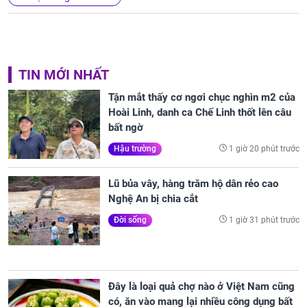
TIN MỚI NHẤT
Tận mắt thấy cơ ngơi chục nghìn m2 của
Hoài Linh, danh ca Chế Linh thốt lên câu
bất ngờ
1 giờ 20 phút trước
Hậu trường
Lũ bủa vây, hàng trăm hộ dân rẻo cao
Nghệ An bị chia cắt
1 giờ 31 phút trước
Đời sống
Đây là loại quả chợ nào ở Việt Nam cũng
có, ăn vào mang lại nhiều công dụng bất