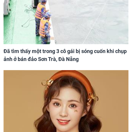
Đã tìm thấy một trong 3 cô gái bị sóng cuốn khi chụp
ảnh ở bán đảo Sơn Trà, Đà Nẵng