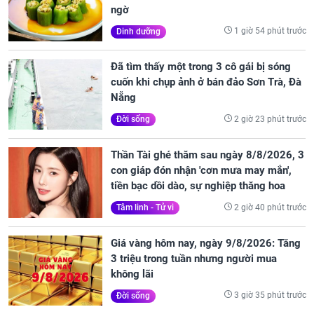
ngờ
1 giờ 54 phút trước
Dinh dưỡng
Đã tìm thấy một trong 3 cô gái bị sóng
cuốn khi chụp ảnh ở bán đảo Sơn Trà, Đà
Nẵng
2 giờ 23 phút trước
Đời sống
Thần Tài ghé thăm sau ngày 8/8/2026, 3
con giáp đón nhận 'cơn mưa may mắn',
tiền bạc dồi dào, sự nghiệp thăng hoa
2 giờ 40 phút trước
Tâm linh - Tử vi
Giá vàng hôm nay, ngày 9/8/2026: Tăng
3 triệu trong tuần nhưng người mua
không lãi
3 giờ 35 phút trước
Đời sống