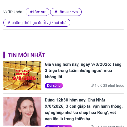
Từ khóa:
tâm sự
tâm sự eva
chồng thô bạo đuổi vợ khỏi nhà
TIN MỚI NHẤT
Giá vàng hôm nay, ngày 9/8/2026: Tăng
3 triệu trong tuần nhưng người mua
không lãi
1 giờ 28 phút trước
Đời sống
Đúng 12h30 hôm nay, Chủ Nhật
9/8/2026, 3 con giáp tài vận hanh thông,
sự nghiệp như 'cá chép hóa Rồng', vét
cạn lộc lá trong thiên hạ