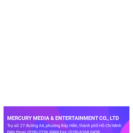
MERCURY MEDIA & ENTERTAINMENT CO., LTD
Trụ sở: 27 đường A4, phường Bảy Hiền, thành phố Hồ Chí Minh
Điện thoại: (028)-2236.9999 Fax: (028)-6268.0458