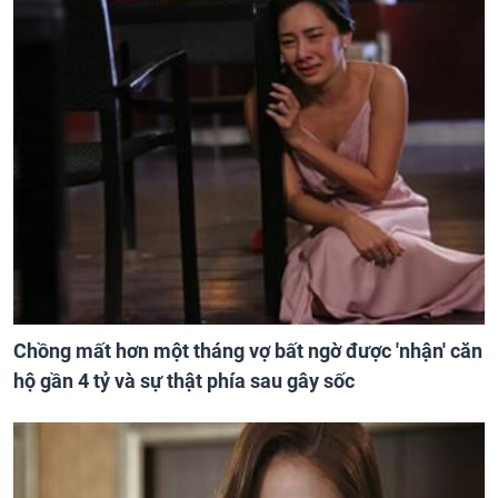
Chồng mất hơn một tháng vợ bất ngờ được 'nhận' căn
hộ gần 4 tỷ và sự thật phía sau gây sốc