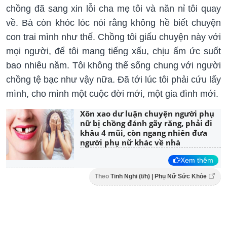
chồng đã sang xin lỗi cha mẹ tôi và năn nỉ tôi quay
về. Bà còn khóc lóc nói rằng không hề biết chuyện
con trai mình như thế. Chồng tôi giấu chuyện này với
mọi người, để tôi mang tiếng xấu, chịu ấm ức suốt
bao nhiêu năm. Tôi không thể sống chung với người
chồng tệ bạc như vậy nữa. Đã tới lúc tôi phải cứu lấy
mình, cho mình một cuộc đời mới, một gia đình mới.
Xôn xao dư luận chuyện người phụ
nữ bị chồng đánh gãy răng, phải đi
khâu 4 mũi, còn ngang nhiên đưa
người phụ nữ khác về nhà
Xem thêm
Theo
Tinh Nghi (t/h) | Phụ Nữ Sức Khỏe